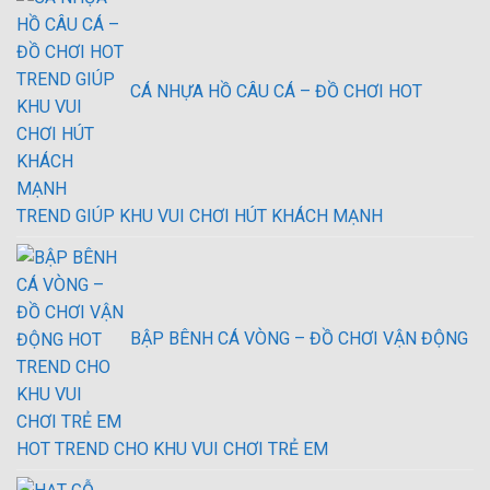
CÁ NHỰA HỒ CÂU CÁ – ĐỒ CHƠI HOT
TREND GIÚP KHU VUI CHƠI HÚT KHÁCH MẠNH
BẬP BÊNH CÁ VÒNG – ĐỒ CHƠI VẬN ĐỘNG
HOT TREND CHO KHU VUI CHƠI TRẺ EM