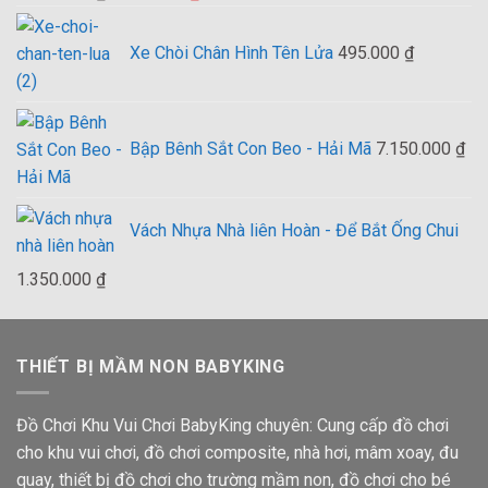
hạng
4.00
gốc
hiện
5 sao
là:
tại
Xe Chòi Chân Hình Tên Lửa
495.000
₫
3.000.000 ₫.
là:
2.900.000 ₫.
Bập Bênh Sắt Con Beo - Hải Mã
7.150.000
₫
Vách Nhựa Nhà liên Hoàn - Để Bắt Ống Chui
1.350.000
₫
THIẾT BỊ MẦM NON BABYKING
Đồ Chơi Khu Vui Chơi BabyKing chuyên: Cung cấp đồ chơi
cho khu vui chơi, đồ chơi composite, nhà hơi, mâm xoay, đu
quay, thiết bị đồ chơi cho trường mầm non, đồ chơi cho bé