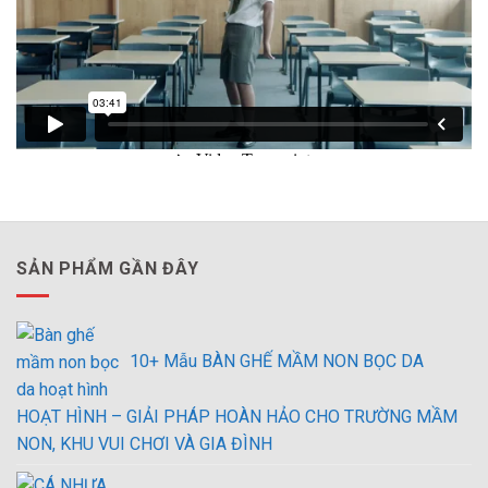
SẢN PHẨM GẦN ĐÂY
10+ Mẫu BÀN GHẾ MẦM NON BỌC DA
HOẠT HÌNH – GIẢI PHÁP HOÀN HẢO CHO TRƯỜNG MẦM
NON, KHU VUI CHƠI VÀ GIA ĐÌNH