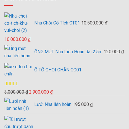
Nhà Chòi Cổ Tích CT01
10.500.000
₫
Giá
Giá
10.000.000
₫
gốc
hiện
ỐNG MÚT Nhà Liên Hoàn dài 2.5m
120.000
₫
là:
tại
10.500.000 ₫.
là:
10.000.000 ₫.
Ô TÔ CHÒI CHÂN CC01
Được xếp
Giá
Giá
3.000.000
₫
2.900.000
₫
hạng
4.00
gốc
hiện
5 sao
Lưới Nhà liên hoàn
195.000
₫
là:
tại
3.000.000 ₫.
là:
2.900.000 ₫.