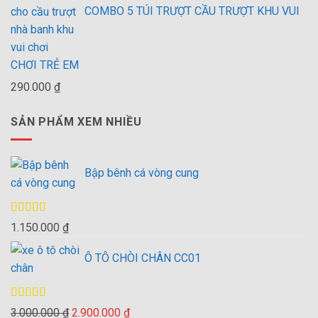
COMBO 5 TÚI TRƯỢT CẦU TRƯỢT KHU VUI
CHƠI TRẺ EM
290.000
₫
SẢN PHẨM XEM NHIỀU
Bập bênh cá vòng cung
Được xếp
1.150.000
₫
hạng
4.00
5 sao
Ô TÔ CHÒI CHÂN CC01
Được xếp
Giá
Giá
3.000.000
₫
2.900.000
₫