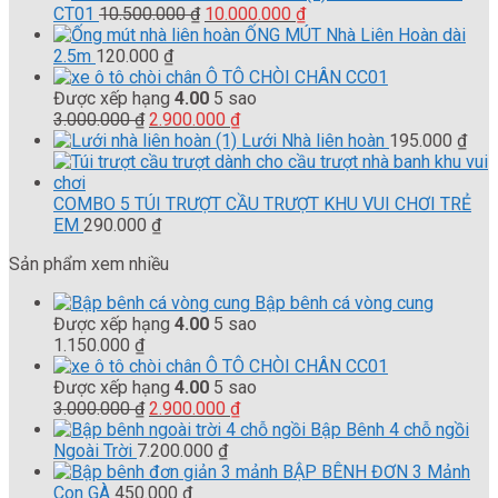
Giá
Giá
CT01
10.500.000
₫
10.000.000
₫
gốc
hiện
ỐNG MÚT Nhà Liên Hoàn dài
là:
tại
2.5m
120.000
₫
10.500.000 ₫.
là:
Ô TÔ CHÒI CHÂN CC01
10.000.000 ₫.
Được xếp hạng
4.00
5 sao
Giá
Giá
3.000.000
₫
2.900.000
₫
gốc
hiện
Lưới Nhà liên hoàn
195.000
₫
là:
tại
3.000.000 ₫.
là:
2.900.000 ₫.
COMBO 5 TÚI TRƯỢT CẦU TRƯỢT KHU VUI CHƠI TRẺ
EM
290.000
₫
Sản phẩm xem nhiều
Bập bênh cá vòng cung
Được xếp hạng
4.00
5 sao
1.150.000
₫
Ô TÔ CHÒI CHÂN CC01
Được xếp hạng
4.00
5 sao
Giá
Giá
3.000.000
₫
2.900.000
₫
gốc
hiện
Bập Bênh 4 chỗ ngồi
là:
tại
Ngoài Trời
7.200.000
₫
3.000.000 ₫.
là:
BẬP BÊNH ĐƠN 3 Mảnh
2.900.000 ₫.
Con GÀ
450.000
₫