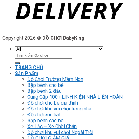
Copyright 2026 ©
ĐỒ CHƠI BabyKing
Tìm
kiếm:
TRANG CHỦ
Sản Phẩm
Đồ Chơi Trường Mầm Non
Bập bênh cho bé
Bập bênh 2 đầu
Cung Cấp 100+ LINH KIỆN NHÀ LIÊN HOÀN
Đồ chơi cho bé gia đình
Đồ chơi khu vui chơi trong nhà
Đồ chơi xúc hạt
Bập bênh cho bé
Xe Lắc – Xe Chòi Chân
Đồ chơi khu vui chơi Ngoài Trời
ĐỒ CHƠI GIẢM GIÁ