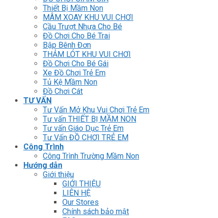
Thiết Bị Mầm Non
MÂM XOAY KHU VUI CHƠI
Cầu Trượt Nhựa Cho Bé
Đồ Chơi Cho Bé Trai
Bập Bênh Đơn
THẢM LÓT KHU VUI CHƠI
Đồ Chơi Cho Bé Gái
Xe Đồ Chơi Trẻ Em
Tủ Kệ Mầm Non
Đồ Chơi Cát
TƯ VẤN
Tư Vấn Mở Khu Vui Chơi Trẻ Em
Tư vấn THIẾT BỊ MẦM NON
Tư vấn Giáo Dục Trẻ Em
Tư Vấn ĐỒ CHƠI TRẺ EM
Công Trình
Công Trình Trường Mầm Non
Hướng dẫn
Giới thiệu
GIỚI THIỆU
LIÊN HỆ
Our Stores
Chính sách bảo mật