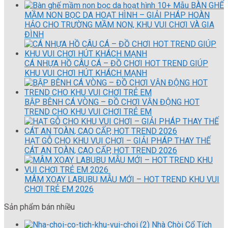
10+ Mẫu BÀN GHẾ
MẦM NON BỌC DA HOẠT HÌNH – GIẢI PHÁP HOÀN
HẢO CHO TRƯỜNG MẦM NON, KHU VUI CHƠI VÀ GIA
ĐÌNH
CÁ NHỰA HỒ CÂU CÁ – ĐỒ CHƠI HOT TREND GIÚP
KHU VUI CHƠI HÚT KHÁCH MẠNH
BẬP BÊNH CÁ VÒNG – ĐỒ CHƠI VẬN ĐỘNG HOT
TREND CHO KHU VUI CHƠI TRẺ EM
HẠT GỖ CHO KHU VUI CHƠI – GIẢI PHÁP THAY THẾ
CÁT AN TOÀN, CAO CẤP, HOT TREND 2026
MÂM XOAY LABUBU MẪU MỚI – HOT TREND KHU VUI
CHƠI TRẺ EM 2026
Sản phẩm bán nhiều
Nhà Chòi Cổ Tích