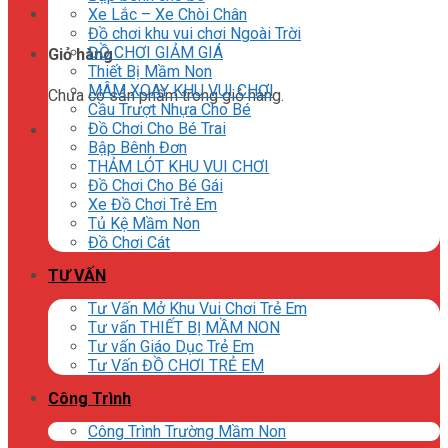
Xe Lắc – Xe Chòi Chân
Đồ chơi khu vui chơi Ngoài Trời
ĐỒ CHƠI GIẢM GIÁ
Giỏ hàng
Thiết Bị Mầm Non
MÂM XOAY KHU VUI CHƠI
Chưa có sản phẩm trong giỏ hàng.
Cầu Trượt Nhựa Cho Bé
Đồ Chơi Cho Bé Trai
Bập Bênh Đơn
THẢM LÓT KHU VUI CHƠI
Đồ Chơi Cho Bé Gái
Xe Đồ Chơi Trẻ Em
Tủ Kệ Mầm Non
Đồ Chơi Cát
TƯ VẤN
Tư Vấn Mở Khu Vui Chơi Trẻ Em
Tư vấn THIẾT BỊ MẦM NON
Tư vấn Giáo Dục Trẻ Em
Tư Vấn ĐỒ CHƠI TRẺ EM
Công Trình
Công Trình Trường Mầm Non