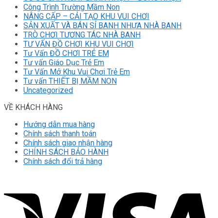
Công Trình Trường Mầm Non
NÂNG CẤP – CẢI TẠO KHU VUI CHƠI
SẢN XUẤT VÀ BÁN SỈ BANH NHỰA NHÀ BANH
TRÒ CHƠI TƯƠNG TÁC NHÀ BANH
TƯ VẤN ĐỒ CHƠI KHU VUI CHƠI
Tư Vấn ĐỒ CHƠI TRẺ EM
Tư vấn Giáo Dục Trẻ Em
Tư Vấn Mở Khu Vui Chơi Trẻ Em
Tư vấn THIẾT BỊ MẦM NON
Uncategorized
VỀ KHÁCH HÀNG
Hướng dẫn mua hàng
Chính sách thanh toán
Chính sách giao nhận hàng
CHÍNH SÁCH BẢO HÀNH
Chính sách đổi trả hàng