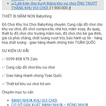
ỐNG TRƯỢT
THẲNG KHU VUI CHƠI
21.900.000
₫
THIẾT BỊ MẦM NON BabyKing
Đồ Chơi Khu Vui Chơi BabyKing chuyên: Cung cấp đồ chơi cho
khu vui chơi, đồ chơi composite, nhà hơi, mâm xoay, đu quay,
thiết bị đồ chơi cho trường mầm non, đồ chơi cho bé gia đình,
giá cả phải chăng, chất lượng vượt trội, bảo hành uy tín - hàng
hóa chất lượng - giao hàng nhanh chóng trên TOÀN QUỐC.
SỰ KIỆN ƯU ĐÃI
✅ 0399 858 979 Zalo
✅ Cung cấp đồ chơi khu vui chơi
✅ Giao hàng nhanh chóng Toàn Quốc
✅ Thiết kế khu vui chơi trẻ em
Chuyên mục tư vấn
BANH NHỰA KHU VUI CHƠI
CƠ SỞ SẢN XUẤT BANH NHỰA – BÓNG NHỰA