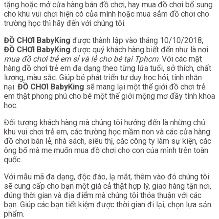
tặng hoặc mở cửa hàng bán đồ chơi, hay mua đồ chơi bổ sung
cho khu vui chơi hiện có của mình hoặc mua sắm đồ chơi cho
trường học thì hãy đến với chúng tôi.
ĐỒ CHƠI BabyKing
được thành lập vào tháng 10/10/2018,
ĐỒ CHƠI BabyKing
được quý khách hàng biết đến như là nơi
mua đồ chơi trẻ em sỉ và lẻ cho bé tại Tphcm
. Với các mặt
hàng đồ chơi trẻ em đa dạng theo từng lứa tuổi, sở thích, chất
lượng, màu sắc. Giúp bé phát triển tư duy học hỏi, tính nhẫn
nại.
ĐỒ CHƠI BabyKing
sẽ mang lại một thế giới đồ chơi trẻ
em thật phong phú cho bé một thế giới mộng mơ đầy tính khoa
học.
Đối tượng khách hàng mà chúng tôi hướng đến là những chủ
khu vui chơi trẻ em, các trường học mầm non và các cửa hàng
đồ chơi bán lẻ, nhà sách, siêu thị, các công ty làm sự kiện, các
ông bố mà mẹ muốn mua đồ chơi cho con của mình trên toàn
quốc.
Với mẫu mã đa dạng, độc đáo, lạ mắt, thêm vào đó chúng tôi
sẽ cung cấp cho bạn một giá cả thật hợp lý, giao hàng tận nơi,
đúng thời gian và địa điểm mà chúng tôi thỏa thuận với các
bạn. Giúp các bạn tiết kiệm được thời gian đi lại, chọn lựa sản
phẩm.