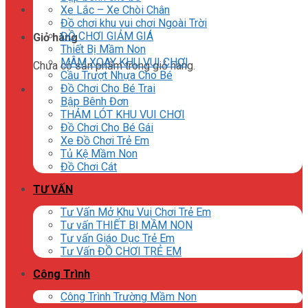
Xe Lắc – Xe Chòi Chân
Đồ chơi khu vui chơi Ngoài Trời
ĐỒ CHƠI GIẢM GIÁ
Giỏ hàng
Thiết Bị Mầm Non
MÂM XOAY KHU VUI CHƠI
Chưa có sản phẩm trong giỏ hàng.
Cầu Trượt Nhựa Cho Bé
Đồ Chơi Cho Bé Trai
Bập Bênh Đơn
THẢM LÓT KHU VUI CHƠI
Đồ Chơi Cho Bé Gái
Xe Đồ Chơi Trẻ Em
Tủ Kệ Mầm Non
Đồ Chơi Cát
TƯ VẤN
Tư Vấn Mở Khu Vui Chơi Trẻ Em
Tư vấn THIẾT BỊ MẦM NON
Tư vấn Giáo Dục Trẻ Em
Tư Vấn ĐỒ CHƠI TRẺ EM
Công Trình
Công Trình Trường Mầm Non