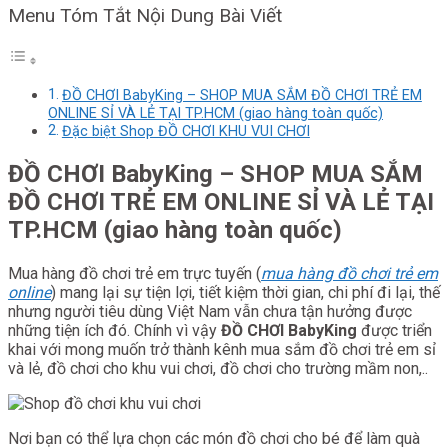
Menu Tóm Tắt Nội Dung Bài Viết
ĐỒ CHƠI BabyKing – SHOP MUA SẮM ĐỒ CHƠI TRẺ EM
ONLINE SỈ VÀ LẺ TẠI TP.HCM (giao hàng toàn quốc)
Đặc biệt Shop ĐỒ CHƠI KHU VUI CHƠI
ĐỒ CHƠI BabyKing – SHOP MUA SẮM
ĐỒ CHƠI TRẺ EM ONLINE SỈ VÀ LẺ TẠI
TP.HCM (giao hàng toàn quốc)
Mua hàng đồ chơi trẻ em trực tuyến (
mua hàng đồ chơi trẻ em
online
) mang lại sự tiện lợi, tiết kiệm thời gian, chi phí đi lại, thế
nhưng người tiêu dùng Việt Nam vẫn chưa tận hưởng được
những tiện ích đó. Chính vì vậy
ĐỒ CHƠI BabyKing
được triển
khai với mong muốn trở thành kênh mua sắm đồ chơi trẻ em sỉ
và lẻ, đồ chơi cho khu vui chơi, đồ chơi cho trường mầm non,..
Nơi bạn có thể lựa chọn các món đồ chơi cho bé để làm quà