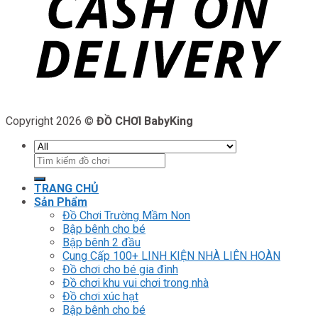
Copyright 2026 ©
ĐỒ CHƠI BabyKing
Tìm
kiếm:
TRANG CHỦ
Sản Phẩm
Đồ Chơi Trường Mầm Non
Bập bênh cho bé
Bập bênh 2 đầu
Cung Cấp 100+ LINH KIỆN NHÀ LIÊN HOÀN
Đồ chơi cho bé gia đình
Đồ chơi khu vui chơi trong nhà
Đồ chơi xúc hạt
Bập bênh cho bé