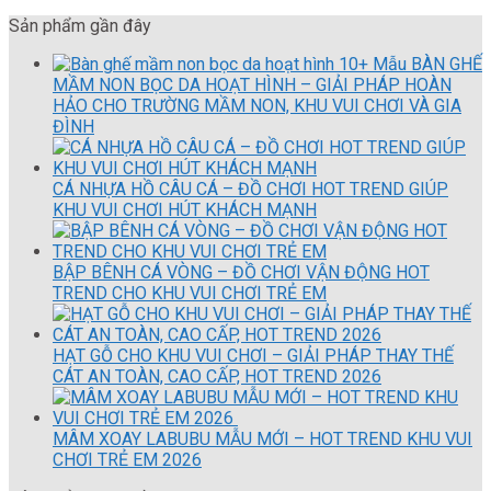
Sản phẩm gần đây
10+ Mẫu BÀN GHẾ
MẦM NON BỌC DA HOẠT HÌNH – GIẢI PHÁP HOÀN
HẢO CHO TRƯỜNG MẦM NON, KHU VUI CHƠI VÀ GIA
ĐÌNH
CÁ NHỰA HỒ CÂU CÁ – ĐỒ CHƠI HOT TREND GIÚP
KHU VUI CHƠI HÚT KHÁCH MẠNH
BẬP BÊNH CÁ VÒNG – ĐỒ CHƠI VẬN ĐỘNG HOT
TREND CHO KHU VUI CHƠI TRẺ EM
HẠT GỖ CHO KHU VUI CHƠI – GIẢI PHÁP THAY THẾ
CÁT AN TOÀN, CAO CẤP, HOT TREND 2026
MÂM XOAY LABUBU MẪU MỚI – HOT TREND KHU VUI
CHƠI TRẺ EM 2026