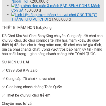
là:
tại
Ngoài Trời
7.200.000
₫
3.000.000 ₫.
là:
BẬP BÊNH ĐƠN 3 Mảnh
2.900.000 ₫.
Con GÀ
450.000
₫
ỐNG TRƯỢT
THẲNG KHU VUI CHƠI
21.900.000
₫
THIẾT BỊ MẦM NON BabyKing
Đồ Chơi Khu Vui Chơi BabyKing chuyên: Cung cấp đồ chơi cho
khu vui chơi, đồ chơi composite, nhà hơi, mâm xoay, đu quay,
thiết bị đồ chơi cho trường mầm non, đồ chơi cho bé gia đình,
giá cả phải chăng, chất lượng vượt trội, bảo hành uy tín - hàng
hóa chất lượng - giao hàng nhanh chóng trên TOÀN QUỐC.
SỰ KIỆN ƯU ĐÃI
✅ 0399 858 979 Zalo
✅ Cung cấp đồ chơi khu vui chơi
✅ Giao hàng nhanh chóng Toàn Quốc
✅ Thiết kế khu vui chơi trẻ em
Chuyên mục tư vấn