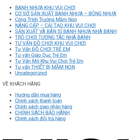
BANH NHỰA KHU VUI CHƠI
CƠ SỞ SẢN XUẤT BANH NHỰA – BÓNG NHỰA
Công Trình Trường Mầm Non
NÂNG CẤP – CẢI TẠO KHU VUI CHƠI
SẢN XUẤT VÀ BÁN SỈ BANH NHỰA NHÀ BANH
TRÒ CHƠI TƯƠNG TÁC NHÀ BANH
TƯ VẤN ĐỒ CHƠI KHU VUI CHƠI
Tư Vấn ĐỒ CHƠI TRẺ EM
Tư vấn Giáo Dục Trẻ Em
Tư Vấn Mở Khu Vui Chơi Trẻ Em
Tư vấn THIẾT BỊ MẦM NON
Uncategorized
VỀ KHÁCH HÀNG
Hướng dẫn mua hàng
Chính sách thanh toán
Chính sách giao nhận hàng
CHÍNH SÁCH BẢO HÀNH
Chính sách đổi trả hàng