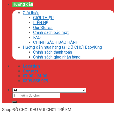
Hướng dẫn
Giới thiệu
GIỚI THIỆU
LIÊN HỆ
Our Stores
Chính sách bảo mật
FAQ
CHÍNH SÁCH BẢO HÀNH
Hướng dẫn mua hàng tại ĐỒ CHƠI BabyKing
Chính sách thanh toán
Chính sách giao nhận hàng
Location
Contact
07:00 - 24:00
0399 858 979
Tìm
kiếm:
Shop ĐỒ CHƠI KHU VUI CHƠI TRẺ EM