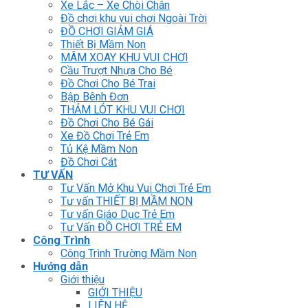
Xe Lắc – Xe Chòi Chân
Đồ chơi khu vui chơi Ngoài Trời
ĐỒ CHƠI GIẢM GIÁ
Thiết Bị Mầm Non
MÂM XOAY KHU VUI CHƠI
Cầu Trượt Nhựa Cho Bé
Đồ Chơi Cho Bé Trai
Bập Bênh Đơn
THẢM LÓT KHU VUI CHƠI
Đồ Chơi Cho Bé Gái
Xe Đồ Chơi Trẻ Em
Tủ Kệ Mầm Non
Đồ Chơi Cát
TƯ VẤN
Tư Vấn Mở Khu Vui Chơi Trẻ Em
Tư vấn THIẾT BỊ MẦM NON
Tư vấn Giáo Dục Trẻ Em
Tư Vấn ĐỒ CHƠI TRẺ EM
Công Trình
Công Trình Trường Mầm Non
Hướng dẫn
Giới thiệu
GIỚI THIỆU
LIÊN HỆ