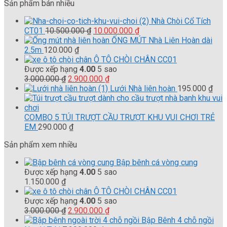
Sản phẩm bán nhiều
Nhà Chòi Cổ Tích
Giá
Giá
CT01
10.500.000
₫
10.000.000
₫
gốc
hiện
ỐNG MÚT Nhà Liên Hoàn dài
là:
tại
2.5m
120.000
₫
10.500.000 ₫.
là:
Ô TÔ CHÒI CHÂN CC01
10.000.000 ₫.
Được xếp hạng
4.00
5 sao
Giá
Giá
3.000.000
₫
2.900.000
₫
gốc
hiện
Lưới Nhà liên hoàn
195.000
₫
là:
tại
3.000.000 ₫.
là:
2.900.000 ₫.
COMBO 5 TÚI TRƯỢT CẦU TRƯỢT KHU VUI CHƠI TRẺ
EM
290.000
₫
Sản phẩm xem nhiều
Bập bênh cá vòng cung
Được xếp hạng
4.00
5 sao
1.150.000
₫
Ô TÔ CHÒI CHÂN CC01
Được xếp hạng
4.00
5 sao
Giá
Giá
3.000.000
₫
2.900.000
₫
gốc
hiện
Bập Bênh 4 chỗ ngồi