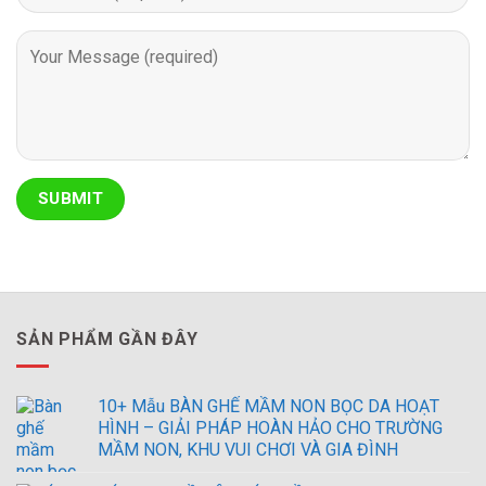
SẢN PHẨM GẦN ĐÂY
10+ Mẫu BÀN GHẾ MẦM NON BỌC DA HOẠT
HÌNH – GIẢI PHÁP HOÀN HẢO CHO TRƯỜNG
MẦM NON, KHU VUI CHƠI VÀ GIA ĐÌNH