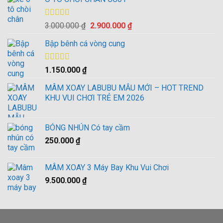
Được xếp
Giá
Giá
3.000.000
₫
2.900.000
₫
hạng
4.00
gốc
hiện
5 sao
Bập bênh cá vòng cung
là:
tại
3.000.000 ₫.
là:
2.900.000 ₫.
Được xếp
1.150.000
₫
hạng
4.00
5 sao
MÂM XOAY LABUBU MẪU MỚI – HOT TREND
KHU VUI CHƠI TRẺ EM 2026
BÓNG NHÚN Có tay cầm
250.000
₫
MÂM XOAY 3 Máy Bay Khu Vui Chơi
9.500.000
₫