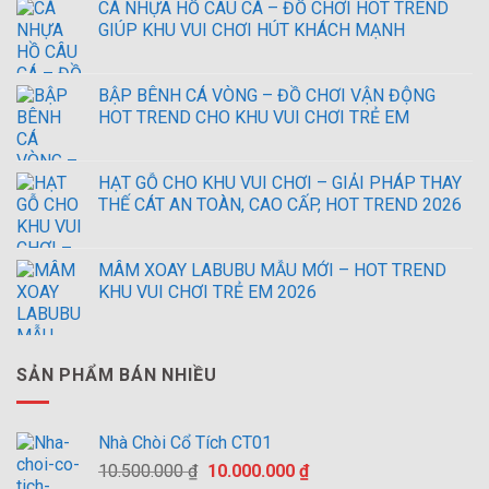
CÁ NHỰA HỒ CÂU CÁ – ĐỒ CHƠI HOT TREND
GIÚP KHU VUI CHƠI HÚT KHÁCH MẠNH
BẬP BÊNH CÁ VÒNG – ĐỒ CHƠI VẬN ĐỘNG
HOT TREND CHO KHU VUI CHƠI TRẺ EM
HẠT GỖ CHO KHU VUI CHƠI – GIẢI PHÁP THAY
THẾ CÁT AN TOÀN, CAO CẤP, HOT TREND 2026
MÂM XOAY LABUBU MẪU MỚI – HOT TREND
KHU VUI CHƠI TRẺ EM 2026
SẢN PHẨM BÁN NHIỀU
Nhà Chòi Cổ Tích CT01
Giá
Giá
10.500.000
₫
10.000.000
₫