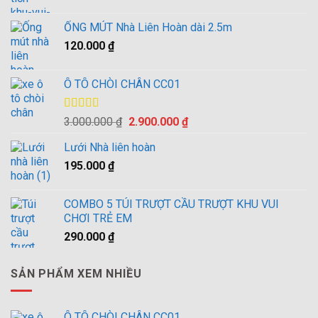
gốc
hiện
là:
tại
ỐNG MÚT Nhà Liên Hoàn dài 2.5m
10.500.000 ₫.
là:
120.000
₫
10.000.000 ₫.
Ô TÔ CHÒI CHÂN CC01
Được xếp
Giá
Giá
3.000.000
₫
2.900.000
₫
hạng
4.00
gốc
hiện
5 sao
Lưới Nhà liên hoàn
là:
tại
195.000
₫
3.000.000 ₫.
là:
2.900.000 ₫.
COMBO 5 TÚI TRƯỢT CẦU TRƯỢT KHU VUI
CHƠI TRẺ EM
290.000
₫
SẢN PHẨM XEM NHIỀU
Ô TÔ CHÒI CHÂN CC01