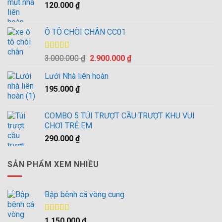
120.000
₫
10.000.000 ₫.
Ô TÔ CHÒI CHÂN CC01
Được xếp
Giá
Giá
3.000.000
₫
2.900.000
₫
hạng
4.00
gốc
hiện
5 sao
Lưới Nhà liên hoàn
là:
tại
195.000
₫
3.000.000 ₫.
là:
2.900.000 ₫.
COMBO 5 TÚI TRƯỢT CẦU TRƯỢT KHU VUI
CHƠI TRẺ EM
290.000
₫
SẢN PHẨM XEM NHIỀU
Bập bênh cá vòng cung
Được xếp
1.150.000
₫