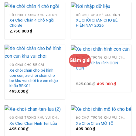
920.000 ₫.
ĐỒ CHƠI TRONG KHU VUI CHƠI
ĐỒ CHƠI CHO BÉ GIA ĐÌNH
Xe Chòi Chân 4 Chỗ Ngồi
XE CHỒI CHÂN CHO BÉ
Cho Bé
HIỆN NAY 2026
2.750.000
₫
ĐỒ CHƠI TRONG KHU VUI CHƠI
Giảm giá!
Xe Chòi Chân Hình CON
ĐỒ CHƠI CHO BÉ GÁI
CÚN
Xe chòi chân cho bé hình
con cún, xe chòi chân cho
bé khu vui chơi trẻ em nhập
Giá
Giá
525.000
₫
495.000
₫
khẩu BBK01
gốc
hiện
495.000
₫
là:
tại
525.000 ₫.
là:
495.000 ₫.
ĐỒ CHƠI TRONG KHU VUI CHƠI
ĐỒ CHƠI TRONG KHU VUI CHƠI
Xe Chòi Chân Hình Tên Lửa
Xe Chòi Chân MÔ TÔ
495.000
₫
495.000
₫