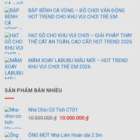
BẬP BÊNH CÁ VÒNG – ĐỒ CHƠI VẬN ĐỘNG
HOT TREND CHO KHU VUI CHƠI TRẺ EM
HẠT GỖ CHO KHU VUI CHƠI – GIẢI PHÁP THAY
THẾ CÁT AN TOÀN, CAO CẤP, HOT TREND 2026
MÂM XOAY LABUBU MẪU MỚI – HOT TREND
KHU VUI CHƠI TRẺ EM 2026
SẢN PHẨM BÁN NHIỀU
Nhà Chòi Cổ Tích CT01
Giá
Giá
10.500.000
₫
10.000.000
₫
gốc
hiện
là:
tại
ỐNG MÚT Nhà Liên Hoàn dài 2.5m
10.500.000 ₫.
là: