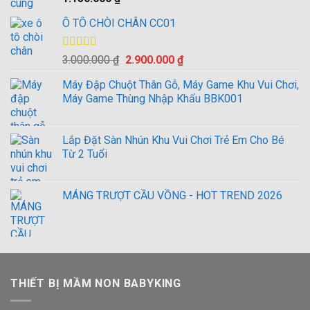
hạng
4.00
5 sao
Ô TÔ CHÒI CHÂN CC01
Được xếp
Giá
Giá
3.000.000
₫
2.900.000
₫
hạng
4.00
gốc
hiện
5 sao
Máy Đập Chuột Thân Gỗ, Máy Game Khu Vui Chơi,
là:
tại
Máy Game Thùng Nhập Khẩu BBK001
3.000.000 ₫.
là:
2.900.000 ₫.
Lắp Đặt Sàn Nhún Khu Vui Chơi Trẻ Em Cho Bé
Từ 2 Tuổi
MÁNG TRƯỢT CẦU VỒNG - HOT TREND 2026
THIẾT BỊ MẦM NON BABYKING