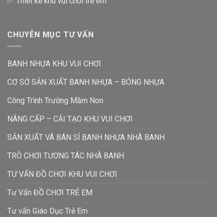
✅ Thiết kế khu vui chơi trẻ em
CHUYÊN MỤC TƯ VẤN
BANH NHỰA KHU VUI CHƠI
CƠ SỞ SẢN XUẤT BANH NHỰA – BÓNG NHỰA
Công Trình Trường Mầm Non
NÂNG CẤP – CẢI TẠO KHU VUI CHƠI
SẢN XUẤT VÀ BÁN SỈ BANH NHỰA NHÀ BANH
TRÒ CHƠI TƯƠNG TÁC NHÀ BANH
TƯ VẤN ĐỒ CHƠI KHU VUI CHƠI
Tư Vấn ĐỒ CHƠI TRẺ EM
Tư vấn Giáo Dục Trẻ Em