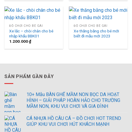
ĐỒ CHƠI CHO BÉ GÁI
ĐỒ CHƠI CHO BÉ GÁI
Xe lắc – chòi chân cho bé
Xe thăng bằng cho bé mới
nhập khẩu BBK01
biết đi mẫu mới 2023
1.200.000
₫
SẢN PHẨM GẦN ĐÂY
10+ Mẫu BÀN GHẾ MẦM NON BỌC DA HOẠT
HÌNH – GIẢI PHÁP HOÀN HẢO CHO TRƯỜNG
MẦM NON, KHU VUI CHƠI VÀ GIA ĐÌNH
CÁ NHỰA HỒ CÂU CÁ – ĐỒ CHƠI HOT TREND
GIÚP KHU VUI CHƠI HÚT KHÁCH MẠNH