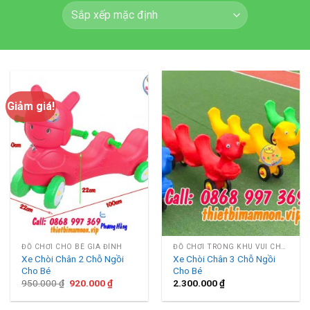
Giảm giá!
ĐỒ CHƠI CHO BÉ GIA ĐÌNH
ĐỒ CHƠI TRONG KHU VUI CHƠI
Xe Chòi Chân 2 Chỗ Ngồi
Xe Chòi Chân 3 Chỗ Ngồi
Cho Bé
Cho Bé
Giá
Giá
950.000
₫
920.000
₫
2.300.000
₫
gốc
hiện
là:
tại
950.000 ₫.
là: