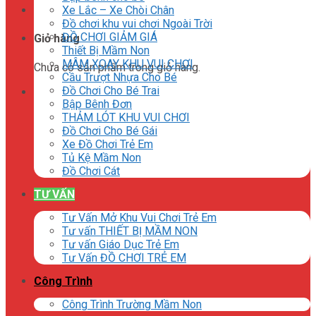
Xe Lắc – Xe Chòi Chân
Đồ chơi khu vui chơi Ngoài Trời
ĐỒ CHƠI GIẢM GIÁ
Giỏ hàng
Thiết Bị Mầm Non
MÂM XOAY KHU VUI CHƠI
Chưa có sản phẩm trong giỏ hàng.
Cầu Trượt Nhựa Cho Bé
Đồ Chơi Cho Bé Trai
Bập Bênh Đơn
THẢM LÓT KHU VUI CHƠI
Đồ Chơi Cho Bé Gái
Xe Đồ Chơi Trẻ Em
Tủ Kệ Mầm Non
Đồ Chơi Cát
TƯ VẤN
Tư Vấn Mở Khu Vui Chơi Trẻ Em
Tư vấn THIẾT BỊ MẦM NON
Tư vấn Giáo Dục Trẻ Em
Tư Vấn ĐỒ CHƠI TRẺ EM
Công Trình
Công Trình Trường Mầm Non