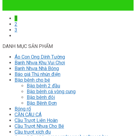
19
Th1
1
2
3
DANH MỤC SẢN PHẨM
Áo Con Ong Dính Tường
Banh Nhựa Khu Vui Chơi
Banh Nhựa Nhà Bóng
Báo giá Thú nhún điện
Bập bênh cho bé
Bập bênh 2 đầu
Bập bênh cá vòng cung
Bập bênh đôi
Bập Bênh Đơn
Bóng rổ
CẦN CÂU CÁ
Cầu Trượt Liên Hoàn
Cầu Trượt Nhựa Cho Bé
Cầu trượt xích đu