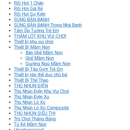
Rối Hơi 1 Chân
Rối Hơi Giá Rẻ
Rối Hơi Sự Kiện
SÚNG BẮN BANH
SÚNG BẮN BANH Trong Nhà Banh
Tấm Ốp Tường Trẻ Em
THẢM LÓT KHU VUI CHƠI
Thiết bị khu vui chơi
Thiết Bị Mầm Non
Bàn Ghế Mầm Non
Ghế Mầm Non
Giường Ngủ Mầm Non
Thiết Bị Tập Gym Trẻ Em
Thiết bị tập thể dục cho bé
Thiết Bị Thể Thao
THÚ NHÚN ĐIỆN
Thú Nhún Điện Khu Vui Chơi
Thú Nhún Điện Xu
Thú Nhún Lò Xo
Thú Nhún Lò Xo Composite
THÚ NHÚN SIÊU THỊ
Trò Chơi Thăng Bằng
Tủ Kệ Mầm Non
Uncategorized