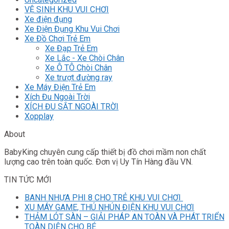
VỆ SINH KHU VUI CHƠI
Xe điện đụng
Xe Điện Đụng Khu Vui Chơi
Xe Đồ Chơi Trẻ Em
Xe Đạp Trẻ Em
Xe Lắc - Xe Chòi Chân
Xe Ô TÔ Chòi Chân
Xe trượt đường ray
Xe Máy Điện Trẻ Em
Xích Đu Ngoài Trời
XÍCH ĐU SẮT NGOÀI TRỜI
Xopplay
About
BabyKing chuyên cung cấp thiết bị đồ chơi mầm non chất
lượng cao trên toàn quốc. Đơn vị Uy Tín Hàng đầu VN.
TIN TỨC MỚI
BANH NHỰA PHI 8 CHO TRẺ KHU VUI CHƠI
XU MÁY GAME, THÚ NHÚN ĐIỆN KHU VUI CHƠI
THẢM LÓT SÀN – GIẢI PHÁP AN TOÀN VÀ PHÁT TRIỂN
TOÀN DIỆN CHO BÉ