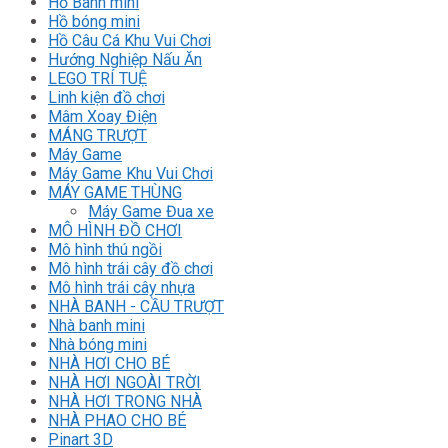
Hồ Banh mini
Hồ bóng mini
Hồ Câu Cá Khu Vui Chơi
Hướng Nghiệp Nấu Ăn
LEGO TRÍ TUỆ
Linh kiện đồ chơi
Mâm Xoay Điện
MÁNG TRƯỢT
Máy Game
Máy Game Khu Vui Chơi
MÁY GAME THÙNG
Máy Game Đua xe
MÔ HÌNH ĐỒ CHƠI
Mô hình thú ngồi
Mô hình trái cây đồ chơi
Mô hình trái cây nhựa
NHÀ BANH - CẦU TRƯỢT
Nhà banh mini
Nhà bóng mini
NHÀ HƠI CHO BÉ
NHÀ HƠI NGOÀI TRỜI
NHÀ HƠI TRONG NHÀ
NHÀ PHAO CHO BÉ
Pinart 3D