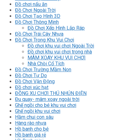
Đồ chơi nấu ăn
Đồ Chơi Ngoài Trời
Đồ Chơi Tạo Hình 3D
Đồ Chơi Thông Minh
Đồ Chơi Xếp Hình Lắp Ráp
Đồ Chơi Trái Cây Nhựa
Đồ Chơi Trong Khu Vui Chơi
Đồ chơi khu vui chơi Ngoài Trời
Đồ chơi khu vui chơi trong nhà
MÂM XOAY KHU VUI CHƠI
Nhà Chòi Cổ Tích
Đồ Chơi Trường Mầm Non
Đồ Chơi Tự Do
Đồ Chơi Vận Động
Đồ chơi xúc hạt
ĐỒNG XU CHƠI THÚ NHÚN ĐIỆN
Đu quay- mâm xoay ngoài trời
Ghế ngồi cho bé khu vui chơi
Ghế ngồi khu vui chơi
Hầm chui con sâu
Hàng rào nhựa
Hồ banh cho bé
Hồ banh giá rẻ