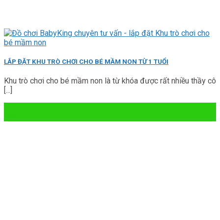
LẮP ĐẶT KHU TRÒ CHƠI CHO BÉ MẦM NON TỪ 1 TUỔI
Khu trò chơi cho bé mầm non là từ khóa được rất nhiều thầy cô
[...]
11
Th6