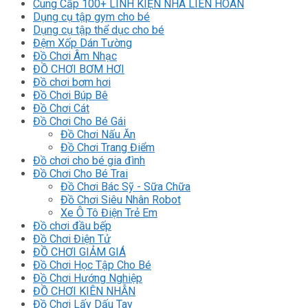
Cung Cấp 100+ LINH KIỆN NHÀ LIÊN HOÀN
Dụng cụ tập gym cho bé
Dụng cụ tập thể dục cho bé
Đệm Xốp Dán Tường
Đồ Chơi Âm Nhạc
ĐỒ CHƠI BƠM HƠI
Đồ chơi bơm hơi
Đồ Chơi Búp Bê
Đồ Chơi Cát
Đồ Chơi Cho Bé Gái
Đồ Chơi Nấu Ăn
Đồ Chơi Trang Điểm
Đồ chơi cho bé gia đình
Đồ Chơi Cho Bé Trai
Đồ Chơi Bác Sỹ - Sữa Chữa
Đồ Chơi Siêu Nhân Robot
Xe Ô Tô Điện Trẻ Em
Đồ chơi đầu bếp
Đồ Chơi Điện Tử
ĐỒ CHƠI GIẢM GIÁ
Đồ Chơi Học Tập Cho Bé
Đồ Chơi Hướng Nghiệp
ĐỒ CHƠI KIÊN NHẪN
Đồ Chơi Lấy Dấu Tay