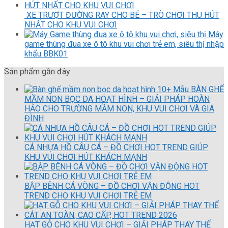
XE TRƯỢT ĐƯỜNG RAY CHO BÉ – TRÒ CHƠI THU HÚT
NHẤT CHO KHU VUI CHƠI
Máy
game thùng đua xe ô tô khu vui chơi trẻ em, siêu thị nhập
khẩu BBK01
Sản phẩm gần đây
10+ Mẫu BÀN GHẾ
MẦM NON BỌC DA HOẠT HÌNH – GIẢI PHÁP HOÀN
HẢO CHO TRƯỜNG MẦM NON, KHU VUI CHƠI VÀ GIA
ĐÌNH
CÁ NHỰA HỒ CÂU CÁ – ĐỒ CHƠI HOT TREND GIÚP
KHU VUI CHƠI HÚT KHÁCH MẠNH
BẬP BÊNH CÁ VÒNG – ĐỒ CHƠI VẬN ĐỘNG HOT
TREND CHO KHU VUI CHƠI TRẺ EM
HẠT GỖ CHO KHU VUI CHƠI – GIẢI PHÁP THAY THẾ