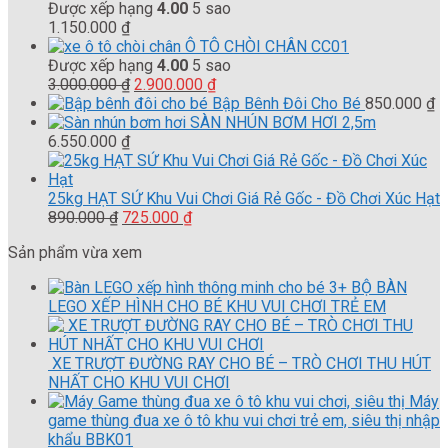
Được xếp hạng
4.00
5 sao
1.150.000
₫
Ô TÔ CHÒI CHÂN CC01
Được xếp hạng
4.00
5 sao
Giá
Giá
3.000.000
₫
2.900.000
₫
gốc
hiện
Bập Bênh Đôi Cho Bé
850.000
₫
là:
tại
SÀN NHÚN BƠM HƠI 2,5m
3.000.000 ₫.
là:
6.550.000
₫
2.900.000 ₫.
25kg HẠT SỨ Khu Vui Chơi Giá Rẻ Gốc - Đồ Chơi Xúc Hạt
Giá
Giá
890.000
₫
725.000
₫
gốc
hiện
Sản phẩm vừa xem
là:
tại
890.000 ₫.
là:
3+ BỘ BÀN
725.000 ₫.
LEGO XẾP HÌNH CHO BÉ KHU VUI CHƠI TRẺ EM
XE TRƯỢT ĐƯỜNG RAY CHO BÉ – TRÒ CHƠI THU HÚT
NHẤT CHO KHU VUI CHƠI
Máy
game thùng đua xe ô tô khu vui chơi trẻ em, siêu thị nhập
khẩu BBK01