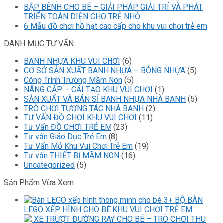
BẬP BÊNH CHO BÉ – GIẢI PHÁP GIẢI TRÍ VÀ PHÁT
TRIỂN TOÀN DIỆN CHO TRẺ NHỎ
6 Mẫu đồ chơi hồ hạt cao cấp cho khu vui chơi trẻ em
DANH MỤC TƯ VẤN
BANH NHỰA KHU VUI CHƠI
(6)
CƠ SỞ SẢN XUẤT BANH NHỰA – BÓNG NHỰA
(5)
Công Trình Trường Mầm Non
(5)
NÂNG CẤP – CẢI TẠO KHU VUI CHƠI
(1)
SẢN XUẤT VÀ BÁN SỈ BANH NHỰA NHÀ BANH
(5)
TRÒ CHƠI TƯƠNG TÁC NHÀ BANH
(2)
TƯ VẤN ĐỒ CHƠI KHU VUI CHƠI
(11)
Tư Vấn ĐỒ CHƠI TRẺ EM
(23)
Tư vấn Giáo Dục Trẻ Em
(8)
Tư Vấn Mở Khu Vui Chơi Trẻ Em
(19)
Tư vấn THIẾT BỊ MẦM NON
(16)
Uncategorized
(5)
Sản Phẩm Vừa Xem
3+ BỘ BÀN
LEGO XẾP HÌNH CHO BÉ KHU VUI CHƠI TRẺ EM