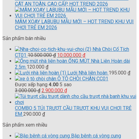
CÁT AN TOÀN, CAO CẤP, HOT TREND 2026
MÂM XOAY LABUBU MẪU MỚI – HOT TREND KHU VUI
CHƠI TRẺ EM 2026
Sản phẩm bán nhiều
Nhà Chòi Cổ Tích
Giá
Giá
CT01
10.500.000
₫
10.000.000
₫
gốc
hiện
ỐNG MÚT Nhà Liên Hoàn dài
là:
tại
2.5m
120.000
₫
10.500.000 ₫.
là:
Lưới Nhà liên hoàn
195.000
₫
10.000.000 ₫.
Ô TÔ CHÒI CHÂN CC01
Được xếp hạng
4.00
5 sao
Giá
Giá
3.000.000
₫
2.900.000
₫
gốc
hiện
là:
tại
3.000.000 ₫.
là:
COMBO 5 TÚI TRƯỢT CẦU TRƯỢT KHU VUI CHƠI TRẺ
2.900.000 ₫.
EM
290.000
₫
Sản phẩm xem nhiều
Bập bênh cá vòng cung