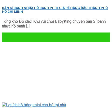
BÁN SỈ BANH NHỰA HỒ BANH PHI 8 GIÁ RẺ HÀNG ĐẦU THÀNH PHỐ
HỒ CHÍ MINH
Tổng kho Đồ chơi Khu vui chơi BabyKing chuyên bán SỈ banh
nhựa hồ banh [...]
19
Th3