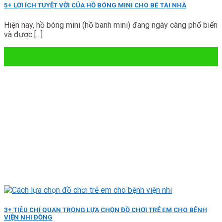
5+ LỢI ÍCH TUYỆT VỜI CỦA HỒ BÓNG MINI CHO BÉ TẠI NHÀ
Hiện nay, hồ bóng mini (hồ banh mini) đang ngày càng phổ biến
và được [...]
13
Th3
3+ TIÊU CHÍ QUAN TRỌNG LỰA CHỌN ĐỒ CHƠI TRẺ EM CHO BỆNH
VIỆN NHI ĐỒNG