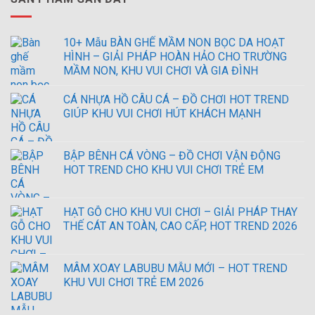
10+ Mẫu BÀN GHẾ MẦM NON BỌC DA HOẠT
HÌNH – GIẢI PHÁP HOÀN HẢO CHO TRƯỜNG
MẦM NON, KHU VUI CHƠI VÀ GIA ĐÌNH
CÁ NHỰA HỒ CÂU CÁ – ĐỒ CHƠI HOT TREND
GIÚP KHU VUI CHƠI HÚT KHÁCH MẠNH
BẬP BÊNH CÁ VÒNG – ĐỒ CHƠI VẬN ĐỘNG
HOT TREND CHO KHU VUI CHƠI TRẺ EM
HẠT GỖ CHO KHU VUI CHƠI – GIẢI PHÁP THAY
THẾ CÁT AN TOÀN, CAO CẤP, HOT TREND 2026
MÂM XOAY LABUBU MẪU MỚI – HOT TREND
KHU VUI CHƠI TRẺ EM 2026