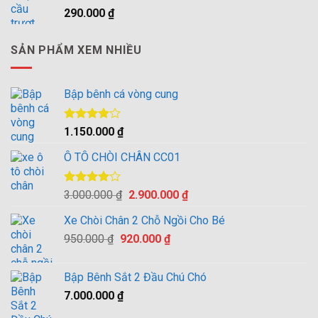
290.000
₫
SẢN PHẨM XEM NHIỀU
Bập bênh cá vòng cung
Được
1.150.000
₫
xếp hạng
4.00
5
Ô TÔ CHÒI CHÂN CC01
sao
Được
Giá
Giá
3.000.000
₫
2.900.000
₫
xếp hạng
gốc
hiện
4.00
5
Xe Chòi Chân 2 Chỗ Ngồi Cho Bé
là:
tại
sao
Giá
Giá
950.000
₫
920.000
3.000.000 ₫.
₫
là:
gốc
hiện
2.900.000 ₫.
là:
tại
Bập Bênh Sắt 2 Đầu Chú Chó
950.000 ₫.
là:
7.000.000
₫
920.000 ₫.