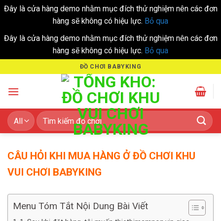
Đây là cửa hàng demo nhằm mục đích thử nghiệm nên các đơn
hàng sẽ không có hiệu lực.
Bỏ qua
Đây là cửa hàng demo nhằm mục đích thử nghiệm nên các đơn
hàng sẽ không có hiệu lực.
Bỏ qua
Skip
ĐỒ CHƠI BABYKING
to
content
Tìm
kiếm:
CÂU HỎI KHI MUA HÀNG Ở ĐỒ CHƠI KHU
VUI CHƠI BABYKING
Menu Tóm Tắt Nội Dung Bài Viết