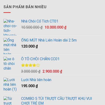
SẢN PHẨM BÁN NHIỀU
Nhà Chòi Cổ Tích CT01
Giá
Giá
10.500.000
₫
10.000.000
₫
gốc
hiện
là:
tại
ỐNG MÚT Nhà Liên Hoàn dài 2.5m
10.500.000 ₫.
là:
120.000
₫
10.000.000 ₫.
Ô TÔ CHÒI CHÂN CC01
Được
Giá
Giá
3.000.000
₫
2.900.000
₫
xếp hạng
gốc
hiện
4.00
5
Lưới Nhà liên hoàn
là:
tại
sao
195.000
₫
3.000.000 ₫.
là:
2.900.000 ₫.
COMBO 5 TÚI TRƯỢT CẦU TRƯỢT KHU VUI
CHƠI TRẺ EM