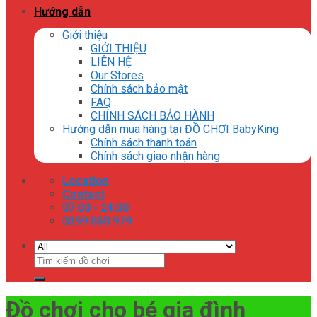
Hướng dẫn
Giới thiệu
GIỚI THIỆU
LIÊN HỆ
Our Stores
Chính sách bảo mật
FAQ
CHÍNH SÁCH BẢO HÀNH
Hướng dẫn mua hàng tại ĐỒ CHƠI BabyKing
Chính sách thanh toán
Chính sách giao nhận hàng
Location
Contact
07:00 - 24:00
0399 858 979
Tìm
kiếm:
Đồ chơi cho bé gia đình