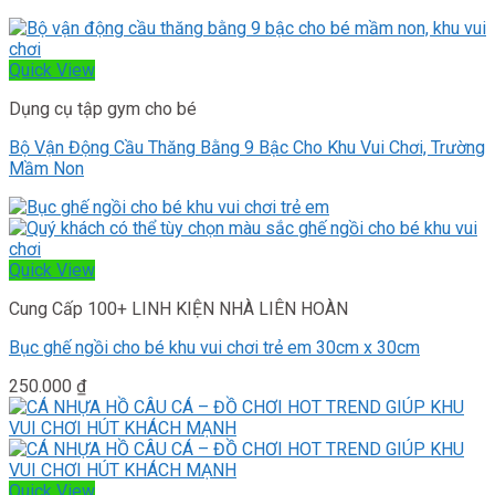
Quick View
Dụng cụ tập gym cho bé
Bộ Vận Động Cầu Thăng Bằng 9 Bậc Cho Khu Vui Chơi, Trường
Mầm Non
Quick View
Cung Cấp 100+ LINH KIỆN NHÀ LIÊN HOÀN
Bục ghế ngồi cho bé khu vui chơi trẻ em 30cm x 30cm
250.000
₫
Quick View