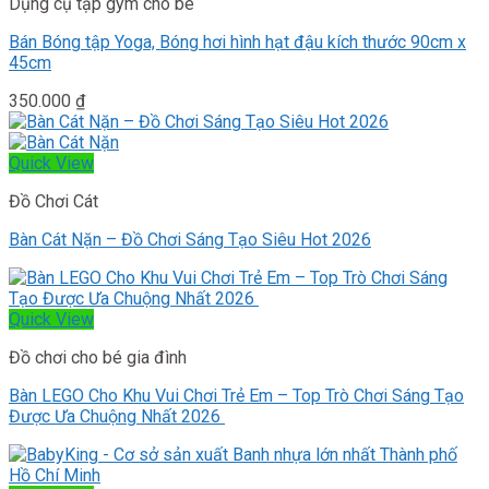
Dụng cụ tập gym cho bé
Bán Bóng tập Yoga, Bóng hơi hình hạt đậu kích thước 90cm x
45cm
350.000
₫
Quick View
Đồ Chơi Cát
Bàn Cát Nặn – Đồ Chơi Sáng Tạo Siêu Hot 2026
Quick View
Đồ chơi cho bé gia đình
Bàn LEGO Cho Khu Vui Chơi Trẻ Em – Top Trò Chơi Sáng Tạo
Được Ưa Chuộng Nhất 2026