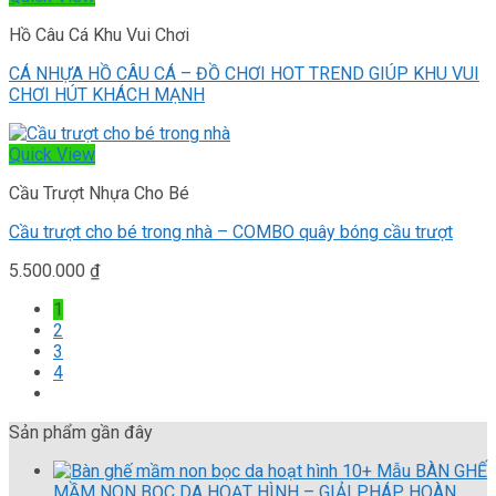
Hồ Câu Cá Khu Vui Chơi
CÁ NHỰA HỒ CÂU CÁ – ĐỒ CHƠI HOT TREND GIÚP KHU VUI
CHƠI HÚT KHÁCH MẠNH
Quick View
Cầu Trượt Nhựa Cho Bé
Cầu trượt cho bé trong nhà – COMBO quây bóng cầu trượt
5.500.000
₫
1
2
3
4
Sản phẩm gần đây
10+ Mẫu BÀN GHẾ
MẦM NON BỌC DA HOẠT HÌNH – GIẢI PHÁP HOÀN