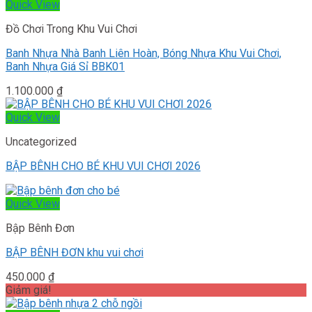
Quick View
Đồ Chơi Trong Khu Vui Chơi
Banh Nhựa Nhà Banh Liên Hoàn, Bóng Nhựa Khu Vui Chơi,
Banh Nhựa Giá Sỉ BBK01
1.100.000
₫
Quick View
Uncategorized
BẬP BÊNH CHO BÉ KHU VUI CHƠI 2026
Quick View
Bập Bênh Đơn
BẬP BÊNH ĐƠN khu vui chơi
450.000
₫
Giảm giá!