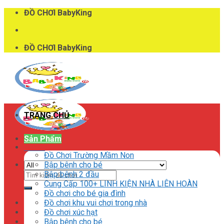
Skip
ĐỒ CHƠI BabyKing
to
content
ĐỒ CHƠI BabyKing
TRANG CHỦ
Sản Phẩm
Menu
Đồ Chơi Trường Mầm Non
Bập bênh cho bé
Tìm
Bập bênh 2 đầu
kiếm:
Cung Cấp 100+ LINH KIỆN NHÀ LIÊN HOÀN
Đồ chơi cho bé gia đình
Đồ chơi khu vui chơi trong nhà
Đồ chơi xúc hạt
Bập bênh cho bé