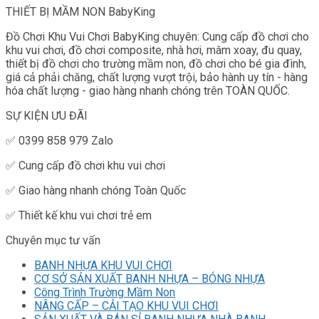
THIẾT BỊ MẦM NON BabyKing
Đồ Chơi Khu Vui Chơi BabyKing chuyên: Cung cấp đồ chơi cho
khu vui chơi, đồ chơi composite, nhà hơi, mâm xoay, đu quay,
thiết bị đồ chơi cho trường mầm non, đồ chơi cho bé gia đình,
giá cả phải chăng, chất lượng vượt trội, bảo hành uy tín - hàng
hóa chất lượng - giao hàng nhanh chóng trên TOÀN QUỐC.
SỰ KIỆN ƯU ĐÃI
✅ 0399 858 979 Zalo
✅ Cung cấp đồ chơi khu vui chơi
✅ Giao hàng nhanh chóng Toàn Quốc
✅ Thiết kế khu vui chơi trẻ em
Chuyên mục tư vấn
BANH NHỰA KHU VUI CHƠI
CƠ SỞ SẢN XUẤT BANH NHỰA – BÓNG NHỰA
Công Trình Trường Mầm Non
NÂNG CẤP – CẢI TẠO KHU VUI CHƠI