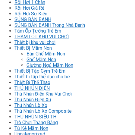
Rối Hơi 1 Chân
Rối Hơi Giá Rẻ
Rối Hơi Sự Kiện
SÚNG BẮN BANH
SÚNG BẮN BANH Trong Nhà Banh
Tấm Ốp Tường Trẻ Em
THẢM LÓT KHU VUI CHƠI
Thiết bị khu vui chơi
Thiết Bị Mầm Non
Bàn Ghế Mầm Non
Ghế Mầm Non
Giường Ngủ Mầm Non
Thiết Bị Tập Gym Trẻ Em
Thiết bị tập thể dục cho bé
Thiết Bị Thể Thao
THÚ NHÚN ĐIỆN
Thú Nhún Điện Khu Vui Chơi
Thú Nhún Điện Xu
Thú Nhún Lò Xo
Thú Nhún Lò Xo Composite
THÚ NHÚN SIÊU THỊ
Trò Chơi Thăng Bằng
Tủ Kệ Mầm Non
Uncategorized