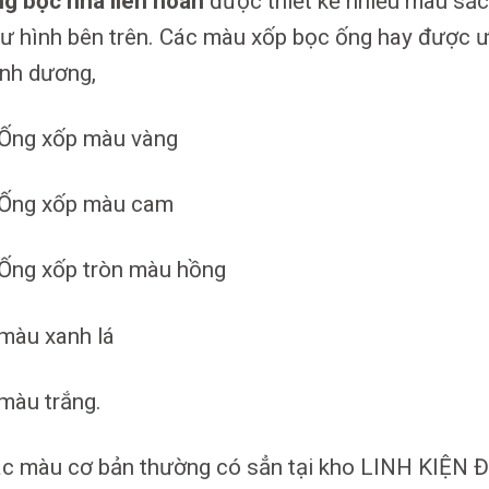
g bọc nhà liên hoàn
được thiết kế nhiều màu sắc
ư hình bên trên. Các màu xốp bọc ống hay được 
nh dương,
Ống xốp màu vàng
Ống xốp màu cam
Ống xốp tròn màu hồng
màu xanh lá
màu trắng.
c màu cơ bản thường có sẳn tại kho LINH KIỆN 