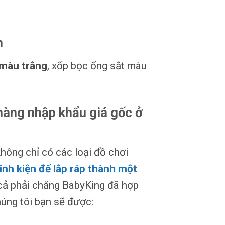
n
màu trắng
, xốp bọc ống sắt màu
 hàng nhập khẩu giá gốc ở
hông chỉ có các loại đồ chơi
linh kiện để lắp ráp thành một
 cả phải chăng BabyKing đã hợp
húng tôi bạn sẽ được: