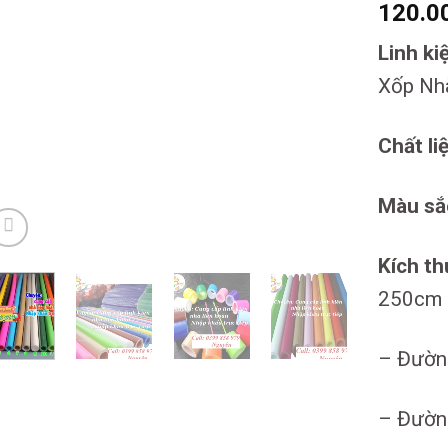
120.0
Linh ki
Xốp Nh
Chất li
Màu sắ
Kích t
250cm 
– Đườn
– Đường