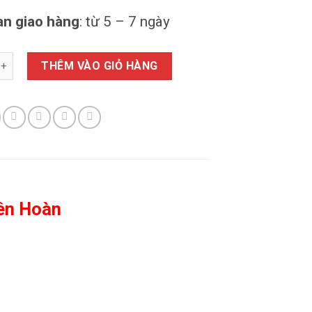
an giao hàng
: từ 5 – 7 ngày
hà Liên Hoàn dài 2.5m số lượng
THÊM VÀO GIỎ HÀNG
iên Hoàn