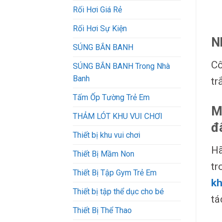
Rối Hơi Giá Rẻ
Rối Hơi Sự Kiện
N
SÚNG BẮN BANH
Cô
SÚNG BẮN BANH Trong Nhà
Banh
tr
Tấm Ốp Tường Trẻ Em
M
THẢM LÓT KHU VUI CHƠI
đ
Thiết bị khu vui chơi
Hã
Thiết Bị Mầm Non
tr
Thiết Bị Tập Gym Trẻ Em
kh
Thiết bị tập thể dục cho bé
tá
Thiết Bị Thể Thao