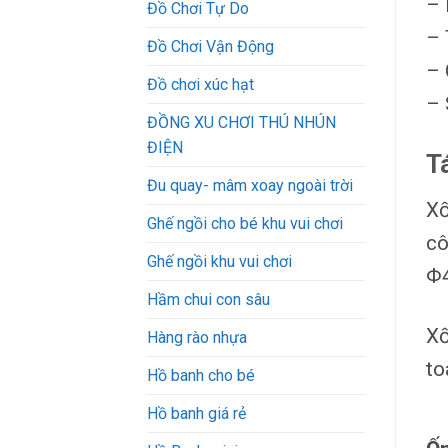
– 
Đồ Chơi Tự Do
– 
Đồ Chơi Vận Động
– 
Đồ chơi xúc hạt
– 
ĐỒNG XU CHƠI THÚ NHÚN
ĐIỆN
T
Đu quay- mâm xoay ngoài trời
Xố
Ghế ngồi cho bé khu vui chơi
cô
Ghế ngồi khu vui chơi
Φ
Hầm chui con sâu
Xố
Hàng rào nhựa
to
Hồ banh cho bé
Hồ banh giá rẻ