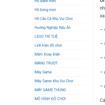
Ốn
Hồ Banh mini
nh
Hồ bóng mini
xa
Hồ Câu Cá Khu Vui Chơi
Hướng Nghiệp Nấu Ăn
– 
LEGO TRÍ TUỆ
– 
Linh kiện đồ chơi
Mâm Xoay Điện
– 
MÁNG TRƯỢT
– 
Máy Game
Máy Game Khu Vui Chơi
– 
MÁY GAME THÙNG
MÔ HÌNH ĐỒ CHƠI
Cá