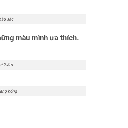
màu sắc
hững màu mình ưa thích.
ài 2.5m
sáng bóng