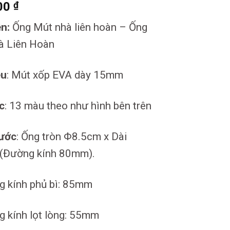
00
₫
ện:
Ống Mút nhà liên hoàn – Ống
à Liên Hoàn
ệu
: Mút xốp EVA dày 15mm
c
: 13 màu theo như hình bên trên
hước
: Ống tròn Φ8.5cm x Dài
(Đường kính 80mm).
g kính phủ bì: 85mm
 kính lọt lòng: 55mm