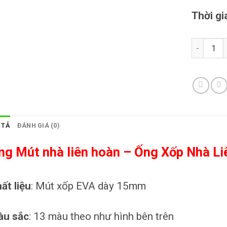
Thời gi
ỐNG MÚT N
 TẢ
ĐÁNH GIÁ (0)
ng Mút nhà liên hoàn – Ống Xốp Nhà L
ất liệu
: Mút xốp EVA dày 15mm
àu sắc
: 13 màu theo như hình bên trên