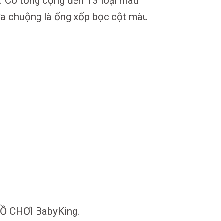
. Có tổng cộng đến 13 loại màu
ưa chuộng là ống xốp bọc cột màu
ĐỒ CHƠI BabyKing.