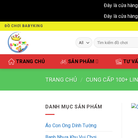
Đây là cửa hàng
Đây là cửa hàng
Skip
ĐỒ CHƠI BABYKING
to
content
Tìm
kiếm:
TRANG CHỦ
SẢN PHẨM
TƯ V
TRANG CHỦ
/
CUNG CẤP 100+ LI
DANH MỤC SẢN PHẨM
Áo Con Ong Dính Tường
Banh Nhựa Khu Vui Chơi