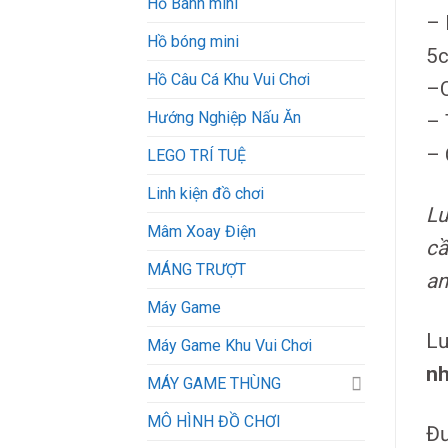
Hồ Banh mini
– 
Hồ bóng mini
5c
Hồ Câu Cá Khu Vui Chơi
–C
Hướng Nghiệp Nấu Ăn
– 
– 
LEGO TRÍ TUỆ
Linh kiện đồ chơi
Lư
Mâm Xoay Điện
cầ
MÁNG TRƯỢT
an
Máy Game
Lư
Máy Game Khu Vui Chơi
n
MÁY GAME THÙNG
MÔ HÌNH ĐỒ CHƠI
Đư