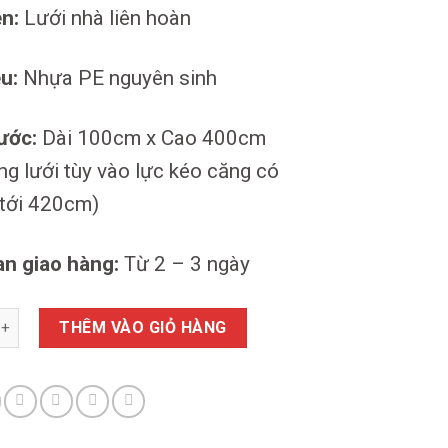
ện:
Lưới nhà liên hoàn
ệu:
Nhựa PE nguyên sinh
ước:
Dài 100cm x Cao 400cm
ng lưới tùy vào lực kéo căng có
 tới 420cm)
an giao hàng:
Từ 2 – 3 ngày
liên hoàn số lượng
THÊM VÀO GIỎ HÀNG