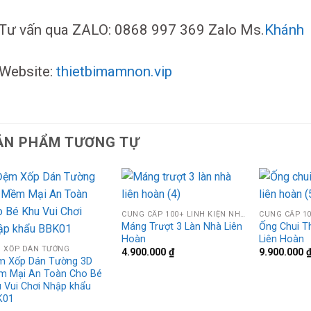
Tư vấn qua ZALO: 0868 997 369 Zalo Ms.
Khánh
Website:
thietbimamnon.vip
ẢN PHẨM TƯƠNG TỰ
CUNG CẤP 100+ LINH KIỆN NHÀ LIÊN HOÀN
Máng Trượt 3 Làn Nhà Liên
Ống Chui T
Hoàn
Liên Hoàn
 XỐP DÁN TƯỜNG
4.900.000
₫
9.900.000
m Xốp Dán Tường 3D
m Mại An Toàn Cho Bé
 Vui Chơi Nhập khẩu
K01