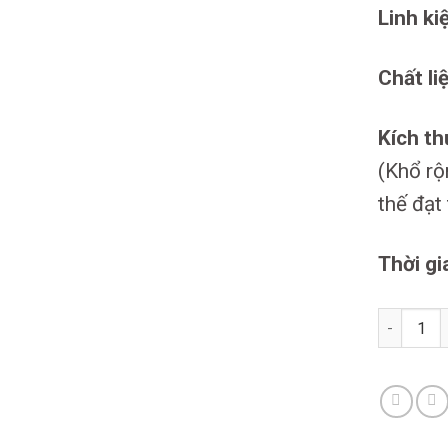
Linh ki
Chất li
Kích th
(Khổ rộ
thế đạt
Thời gi
Lưới Nhà 