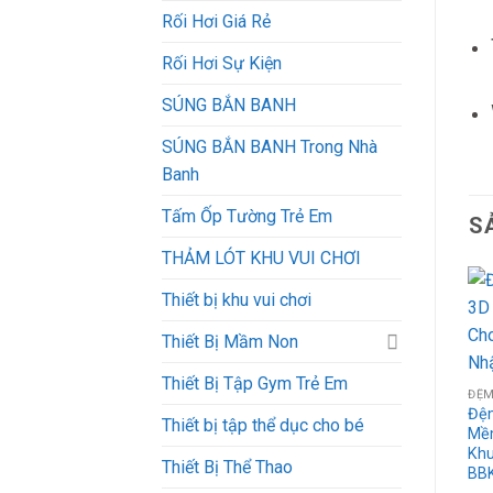
Rối Hơi Giá Rẻ
Rối Hơi Sự Kiện
SÚNG BẮN BANH
SÚNG BẮN BANH Trong Nhà
Banh
Tấm Ốp Tường Trẻ Em
S
THẢM LÓT KHU VUI CHƠI
Thiết bị khu vui chơi
Thiết Bị Mầm Non
Thiết Bị Tập Gym Trẻ Em
ĐỆM
Đệ
Thiết bị tập thể dục cho bé
Mề
Khu
Thiết Bị Thể Thao
BB