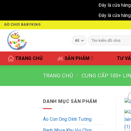
Đây là cửa hàng
Đây là cửa hàng
Skip
ĐỒ CHƠI BABYKING
to
content
Tìm
kiếm:
TRANG CHỦ
SẢN PHẨM
TƯ V
TRANG CHỦ
/
CUNG CẤP 100+ LI
DANH MỤC SẢN PHẨM
Áo Con Ong Dính Tường
Banh Nhựa Khu Vui Chơi