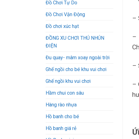
Đồ Chơi Tự Do
Đồ Chơi Vận Động
– 
Đồ chơi xúc hạt
– 
ĐỒNG XU CHƠI THÚ NHÚN
ĐIỆN
Ch
Đu quay- mâm xoay ngoài trời
– 
Ghế ngồi cho bé khu vui chơi
Ghế ngồi khu vui chơi
– 
Hầm chui con sâu
hư
Hàng rào nhựa
Hồ banh cho bé
Hồ banh giá rẻ
Ứ