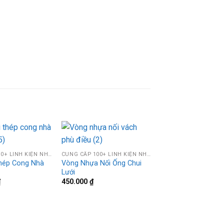
CUNG CẤP 100+ LINH KIỆN NHÀ LIÊN HOÀN
CUNG CẤP 100+ LINH KIỆN NHÀ LIÊN HOÀN
hép Cong Nhà
Vòng Nhựa Nối Ống Chui
Lưới
Phụ Kiện Lò Xo Là
₫
450.000
₫
Nhún Bằng Kim Loạ
Khẩu Bền Chắc Số 
Thị Trường
18.000
₫