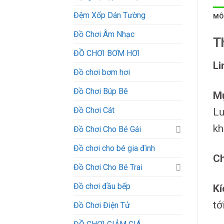
Đệm Xốp Dán Tường
MÔ
Đồ Chơi Âm Nhạc
T
ĐỒ CHƠI BƠM HƠI
Li
Đồ chơi bơm hơi
Đồ Chơi Búp Bê
Mụ
Đồ Chơi Cát
Lư
kh
Đồ Chơi Cho Bé Gái
Đồ chơi cho bé gia đình
Ch
Đồ Chơi Cho Bé Trai
Đồ chơi đầu bếp
Kí
tớ
Đồ Chơi Điện Tử