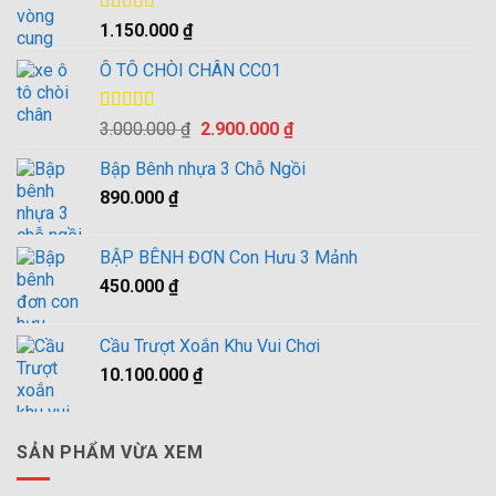
Được xếp
1.150.000
₫
hạng
4.00
5 sao
Ô TÔ CHÒI CHÂN CC01
Được xếp
Giá
Giá
3.000.000
₫
2.900.000
₫
hạng
4.00
gốc
hiện
5 sao
Bập Bênh nhựa 3 Chỗ Ngồi
là:
tại
890.000
₫
3.000.000 ₫.
là:
2.900.000 ₫.
BẬP BÊNH ĐƠN Con Hưu 3 Mảnh
450.000
₫
Cầu Trượt Xoắn Khu Vui Chơi
10.100.000
₫
SẢN PHẨM VỪA XEM