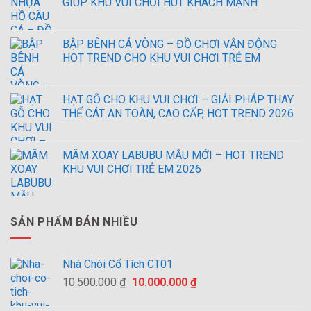
GIÚP KHU VUI CHƠI HÚT KHÁCH MẠNH
BẬP BÊNH CÁ VÒNG – ĐỒ CHƠI VẬN ĐỘNG
HOT TREND CHO KHU VUI CHƠI TRẺ EM
HẠT GỖ CHO KHU VUI CHƠI – GIẢI PHÁP THAY
THẾ CÁT AN TOÀN, CAO CẤP, HOT TREND 2026
MÂM XOAY LABUBU MẪU MỚI – HOT TREND
KHU VUI CHƠI TRẺ EM 2026
SẢN PHẨM BÁN NHIỀU
Nhà Chòi Cổ Tích CT01
Giá
Giá
10.500.000
₫
10.000.000
₫
gốc
hiện
là:
tại