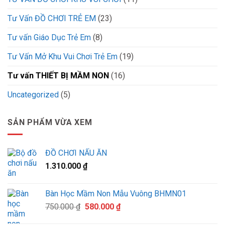
Tư Vấn ĐỒ CHƠI TRẺ EM
(23)
Tư vấn Giáo Dục Trẻ Em
(8)
Tư Vấn Mở Khu Vui Chơi Trẻ Em
(19)
Tư vấn THIẾT BỊ MẦM NON
(16)
Uncategorized
(5)
SẢN PHẨM VỪA XEM
ĐỒ CHƠI NẤU ĂN
1.310.000
₫
Bàn Học Mầm Non Mẫu Vuông BHMN01
Giá
Giá
750.000
₫
580.000
₫
gốc
hiện