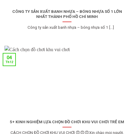
CÔNG TY SẢN XUẤT BANH NHỰA – BÓNG NHỰA SỐ 1 LỚN
NHẤT THÀNH PHỐ HỒ CHÍ MINH
Công ty sản xuất banh nhựa – bóng nhựa số 1 [...]
04
Th12
5+ KINH NGHIỆM LỰA CHỌN ĐỒ CHƠI KHU VUI CHƠI TRẺ EM
CÁCH CHỌN ĐỒ CHƠI KHU VUI CHƠI 😍😍😍Xin chào mọi người,