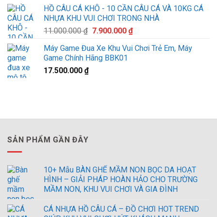
là:
tại
HỒ CÂU CÁ KHÔ - 10 CẦN CÂU CÁ VÀ 10KG CÁ
750.000 ₫.
là:
NHỰA KHU VUI CHƠI TRONG NHÀ
580.000 ₫.
Giá
Giá
11.000.000
₫
7.900.000
₫
gốc
hiện
Máy Game Đua Xe Khu Vui Chơi Trẻ Em, Máy
là:
tại
Game Chính Hãng BBK01
11.000.000 ₫.
là:
17.500.000
₫
7.900.000 ₫.
SẢN PHẨM GẦN ĐÂY
10+ Mẫu BÀN GHẾ MẦM NON BỌC DA HOẠT
HÌNH – GIẢI PHÁP HOÀN HẢO CHO TRƯỜNG
MẦM NON, KHU VUI CHƠI VÀ GIA ĐÌNH
CÁ NHỰA HỒ CÂU CÁ – ĐỒ CHƠI HOT TREND