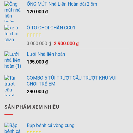
ỐNG MÚT Nhà Liên Hoàn dài 2.5m
10.500.000 ₫.
là:
120.000
₫
10.000.000 ₫.
Ô TÔ CHÒI CHÂN CC01
Được xếp
Giá
Giá
3.000.000
₫
2.900.000
₫
hạng
4.00
gốc
hiện
5 sao
Lưới Nhà liên hoàn
là:
tại
195.000
₫
3.000.000 ₫.
là:
2.900.000 ₫.
COMBO 5 TÚI TRƯỢT CẦU TRƯỢT KHU VUI
CHƠI TRẺ EM
290.000
₫
SẢN PHẨM XEM NHIỀU
Bập bênh cá vòng cung