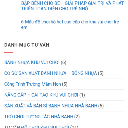
BẬP BÊNH CHO BÉ – GIẢI PHÁP GIẢI TRÍ VÀ PHÁT
TRIỂN TOÀN DIỆN CHO TRẺ NHỎ
6 Mẫu đồ chơi hồ hạt cao cấp cho khu vui chơi trẻ
em
DANH MỤC TƯ VẤN
BANH NHỰA KHU VUI CHƠI
(6)
CƠ SỞ SẢN XUẤT BANH NHỰA – BÓNG NHỰA
(5)
Công Trình Trường Mầm Non
(5)
NÂNG CẤP – CẢI TẠO KHU VUI CHƠI
(1)
SẢN XUẤT VÀ BÁN SỈ BANH NHỰA NHÀ BANH
(5)
TRÒ CHƠI TƯƠNG TÁC NHÀ BANH
(2)
TƯ VẤN ĐỒ CHƠI KHU VUI CHƠI
(11)