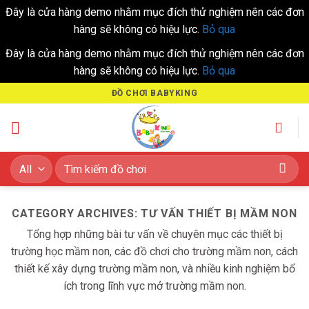
Đây là cửa hàng demo nhằm mục đích thử nghiệm nên các đơn
hàng sẽ không có hiệu lực.
Bỏ qua
Đây là cửa hàng demo nhằm mục đích thử nghiệm nên các đơn
hàng sẽ không có hiệu lực.
Bỏ qua
Skip
ĐỒ CHƠI BABYKING
to
content
Tìm
kiếm:
CATEGORY ARCHIVES:
TƯ VẤN THIẾT BỊ MẦM NON
Tổng hợp những bài tư vấn về chuyên mục các thiết bị
trường học mầm non, các đồ chơi cho trường mầm non, cách
thiết kế xây dựng trường mầm non, và nhiều kinh nghiệm bổ
ích trong lĩnh vực mở trường mầm non.