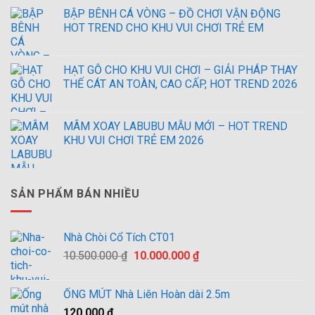
BẬP BÊNH CÁ VÒNG – ĐỒ CHƠI VẬN ĐỘNG
HOT TREND CHO KHU VUI CHƠI TRẺ EM
HẠT GỖ CHO KHU VUI CHƠI – GIẢI PHÁP THAY
THẾ CÁT AN TOÀN, CAO CẤP, HOT TREND 2026
MÂM XOAY LABUBU MẪU MỚI – HOT TREND
KHU VUI CHƠI TRẺ EM 2026
SẢN PHẨM BÁN NHIỀU
Nhà Chòi Cổ Tích CT01
Giá
Giá
10.500.000
₫
10.000.000
₫
gốc
hiện
là:
tại
ỐNG MÚT Nhà Liên Hoàn dài 2.5m
10.500.000 ₫.
là:
120.000
₫
10.000.000 ₫.