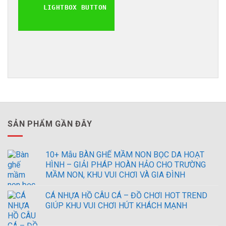
LIGHTBOX BUTTON
SẢN PHẨM GẦN ĐÂY
10+ Mẫu BÀN GHẾ MẦM NON BỌC DA HOẠT
HÌNH – GIẢI PHÁP HOÀN HẢO CHO TRƯỜNG
MẦM NON, KHU VUI CHƠI VÀ GIA ĐÌNH
CÁ NHỰA HỒ CÂU CÁ – ĐỒ CHƠI HOT TREND
GIÚP KHU VUI CHƠI HÚT KHÁCH MẠNH