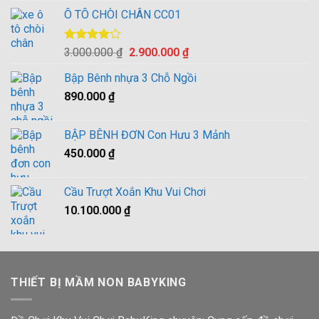
4.00
5
Ô TÔ CHÒI CHÂN CC01
sao
Được
Giá
Giá
3.000.000
₫
2.900.000
₫
xếp hạng
gốc
hiện
4.00
5
Bập Bênh nhựa 3 Chỗ Ngồi
là:
tại
sao
890.000
₫
3.000.000 ₫.
là:
2.900.000 ₫.
BẬP BÊNH ĐƠN Con Hưu 3 Mảnh
450.000
₫
Cầu Trượt Xoắn Khu Vui Chơi
10.100.000
₫
THIẾT BỊ MẦM NON BABYKING