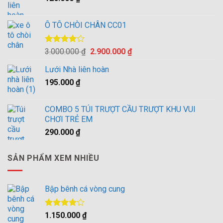
Ô TÔ CHÒI CHÂN CC01
Được
Giá
Giá
3.000.000
₫
2.900.000
₫
xếp hạng
gốc
hiện
4.00
5
Lưới Nhà liên hoàn
là:
tại
sao
195.000
₫
3.000.000 ₫.
là:
2.900.000 ₫.
COMBO 5 TÚI TRƯỢT CẦU TRƯỢT KHU VUI
CHƠI TRẺ EM
290.000
₫
SẢN PHẨM XEM NHIỀU
Bập bênh cá vòng cung
Được
1.150.000
₫
xếp hạng