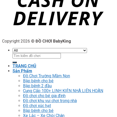
Copyright 2026 ©
ĐỒ CHƠI BabyKing
Tìm
kiếm:
TRANG CHỦ
Sản Phẩm
Đồ Chơi Trường Mầm Non
Bập bênh cho bé
Bập bênh 2 đầu
Cung Cấp 100+ LINH KIỆN NHÀ LIÊN HOÀN
Đồ chơi cho bé gia đình
Đồ chơi khu vui chơi trong nhà
Đồ chơi xúc hạt
Bập bênh cho bé
Xe Lắc – Xe Chòi Chân