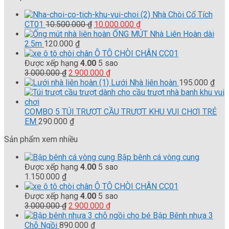
Nhà Chòi Cổ Tích
Giá
Giá
CT01
10.500.000
₫
10.000.000
₫
gốc
hiện
ỐNG MÚT Nhà Liên Hoàn dài
là:
tại
2.5m
120.000
₫
10.500.000 ₫.
là:
Ô TÔ CHÒI CHÂN CC01
10.000.000 ₫.
Được xếp hạng
4.00
5 sao
Giá
Giá
3.000.000
₫
2.900.000
₫
gốc
hiện
Lưới Nhà liên hoàn
195.000
₫
là:
tại
3.000.000 ₫.
là:
2.900.000 ₫.
COMBO 5 TÚI TRƯỢT CẦU TRƯỢT KHU VUI CHƠI TRẺ
EM
290.000
₫
Sản phẩm xem nhiều
Bập bênh cá vòng cung
Được xếp hạng
4.00
5 sao
1.150.000
₫
Ô TÔ CHÒI CHÂN CC01
Được xếp hạng
4.00
5 sao
Giá
Giá
3.000.000
₫
2.900.000
₫
gốc
hiện
Bập Bênh nhựa 3
là:
tại
Chỗ Ngồi
890.000
₫