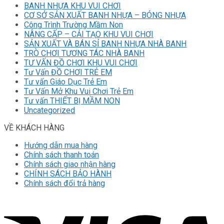
BANH NHỰA KHU VUI CHƠI
CƠ SỞ SẢN XUẤT BANH NHỰA – BÓNG NHỰA
Công Trình Trường Mầm Non
NÂNG CẤP – CẢI TẠO KHU VUI CHƠI
SẢN XUẤT VÀ BÁN SỈ BANH NHỰA NHÀ BANH
TRÒ CHƠI TƯƠNG TÁC NHÀ BANH
TƯ VẤN ĐỒ CHƠI KHU VUI CHƠI
Tư Vấn ĐỒ CHƠI TRẺ EM
Tư vấn Giáo Dục Trẻ Em
Tư Vấn Mở Khu Vui Chơi Trẻ Em
Tư vấn THIẾT BỊ MẦM NON
Uncategorized
VỀ KHÁCH HÀNG
Hướng dẫn mua hàng
Chính sách thanh toán
Chính sách giao nhận hàng
CHÍNH SÁCH BẢO HÀNH
Chính sách đổi trả hàng