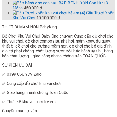
3.000.000 ₫.
là:
BẬP BÊNH ĐƠN Con Hưu 3
2.900.000 ₫.
Mảnh
450.000
₫
Cầu Trượt Xoắn
Khu Vui Chơi
10.100.000
₫
THIẾT BỊ MẦM NON BabyKing
Đồ Chơi Khu Vui Chơi BabyKing chuyên: Cung cấp đồ chơi cho
khu vui chơi, đồ chơi composite, nhà hơi, mâm xoay, đu quay,
thiết bị đồ chơi cho trường mầm non, đồ chơi cho bé gia đình,
giá cả phải chăng, chất lượng vượt trội, bảo hành uy tín - hàng
hóa chất lượng - giao hàng nhanh chóng trên TOÀN QUỐC.
SỰ KIỆN ƯU ĐÃI
✅ 0399 858 979 Zalo
✅ Cung cấp đồ chơi khu vui chơi
✅ Giao hàng nhanh chóng Toàn Quốc
✅ Thiết kế khu vui chơi trẻ em
Chuyên mục tư vấn