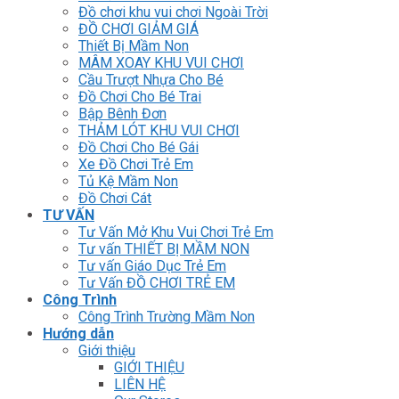
Đồ chơi khu vui chơi Ngoài Trời
ĐỒ CHƠI GIẢM GIÁ
Thiết Bị Mầm Non
MÂM XOAY KHU VUI CHƠI
Cầu Trượt Nhựa Cho Bé
Đồ Chơi Cho Bé Trai
Bập Bênh Đơn
THẢM LÓT KHU VUI CHƠI
Đồ Chơi Cho Bé Gái
Xe Đồ Chơi Trẻ Em
Tủ Kệ Mầm Non
Đồ Chơi Cát
TƯ VẤN
Tư Vấn Mở Khu Vui Chơi Trẻ Em
Tư vấn THIẾT BỊ MẦM NON
Tư vấn Giáo Dục Trẻ Em
Tư Vấn ĐỒ CHƠI TRẺ EM
Công Trình
Công Trình Trường Mầm Non
Hướng dẫn
Giới thiệu
GIỚI THIỆU
LIÊN HỆ