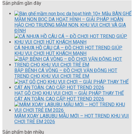
Sản phẩm gần đây
10+ Mẫu BÀN GHẾ
MẦM NON BỌC DA HOẠT HÌNH – GIẢI PHÁP HOÀN
HẢO CHO TRƯỜNG MẦM NON, KHU VUI CHƠI VÀ GIA
ĐÌNH
CÁ NHỰA HỒ CÂU CÁ – ĐỒ CHƠI HOT TREND GIÚP
KHU VUI CHƠI HÚT KHÁCH MẠNH
BẬP BÊNH CÁ VÒNG – ĐỒ CHƠI VẬN ĐỘNG HOT
TREND CHO KHU VUI CHƠI TRẺ EM
HẠT GỖ CHO KHU VUI CHƠI – GIẢI PHÁP THAY THẾ
CÁT AN TOÀN, CAO CẤP, HOT TREND 2026
MÂM XOAY LABUBU MẪU MỚI – HOT TREND KHU VUI
CHƠI TRẺ EM 2026
Sản phẩm bán nhiều