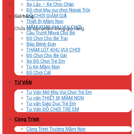
Xe Lắc – Xe Chòi Chân
Đồ chơi khu vui chơi Ngoài Trời
ĐỒ CHƠI GIẢM GIÁ
Giỏ hàng
Thiết Bị Mầm Non
MÂM XOAY KHU VUI CHƠI
Chưa có sản phẩm trong giỏ hàng.
Cầu Trượt Nhựa Cho Bé
Đồ Chơi Cho Bé Trai
Bập Bênh Đơn
THẢM LÓT KHU VUI CHƠI
Đồ Chơi Cho Bé Gái
Xe Đồ Chơi Trẻ Em
Tủ Kệ Mầm Non
Đồ Chơi Cát
TƯ VẤN
Tư Vấn Mở Khu Vui Chơi Trẻ Em
Tư vấn THIẾT BỊ MẦM NON
Tư vấn Giáo Dục Trẻ Em
Tư Vấn ĐỒ CHƠI TRẺ EM
Công Trình
Công Trình Trường Mầm Non