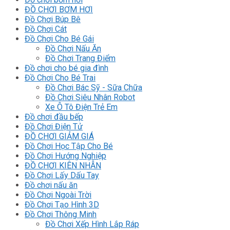
ĐỒ CHƠI BƠM HƠI
Đồ Chơi Búp Bê
Đồ Chơi Cát
Đồ Chơi Cho Bé Gái
Đồ Chơi Nấu Ăn
Đồ Chơi Trang Điểm
Đồ chơi cho bé gia đình
Đồ Chơi Cho Bé Trai
Đồ Chơi Bác Sỹ - Sữa Chữa
Đồ Chơi Siêu Nhân Robot
Xe Ô Tô Điện Trẻ Em
Đồ chơi đầu bếp
Đồ Chơi Điện Tử
ĐỒ CHƠI GIẢM GIÁ
Đồ Chơi Học Tập Cho Bé
Đồ Chơi Hướng Nghiệp
ĐỒ CHƠI KIÊN NHẪN
Đồ Chơi Lấy Dấu Tay
Đồ chơi nấu ăn
Đồ Chơi Ngoài Trời
Đồ Chơi Tạo Hình 3D
Đồ Chơi Thông Minh
Đồ Chơi Xếp Hình Lắp Ráp