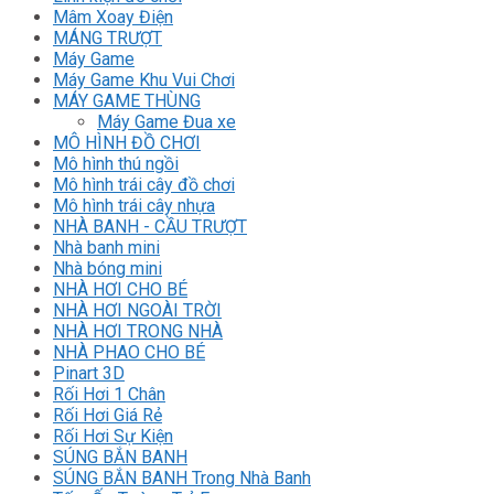
Mâm Xoay Điện
MÁNG TRƯỢT
Máy Game
Máy Game Khu Vui Chơi
MÁY GAME THÙNG
Máy Game Đua xe
MÔ HÌNH ĐỒ CHƠI
Mô hình thú ngồi
Mô hình trái cây đồ chơi
Mô hình trái cây nhựa
NHÀ BANH - CẦU TRƯỢT
Nhà banh mini
Nhà bóng mini
NHÀ HƠI CHO BÉ
NHÀ HƠI NGOÀI TRỜI
NHÀ HƠI TRONG NHÀ
NHÀ PHAO CHO BÉ
Pinart 3D
Rối Hơi 1 Chân
Rối Hơi Giá Rẻ
Rối Hơi Sự Kiện
SÚNG BẮN BANH
SÚNG BẮN BANH Trong Nhà Banh