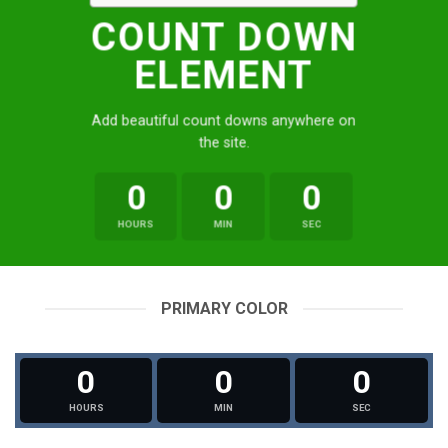
COUNT DOWN
ELEMENT
Add beautiful count downs anywhere on
the site.
0
0
0
HOURS
MIN
SEC
PRIMARY COLOR
0
0
0
HOURS
MIN
SEC