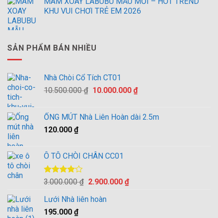
MÂM XOAY LABUBU MẪU MỚI – HOT TREND
KHU VUI CHƠI TRẺ EM 2026
SẢN PHẨM BÁN NHIỀU
Nhà Chòi Cổ Tích CT01
Giá
Giá
10.500.000
₫
10.000.000
₫
gốc
hiện
là:
tại
ỐNG MÚT Nhà Liên Hoàn dài 2.5m
10.500.000 ₫.
là:
120.000
₫
10.000.000 ₫.
Ô TÔ CHÒI CHÂN CC01
Được
Giá
Giá
3.000.000
₫
2.900.000
₫
xếp hạng
gốc
hiện
4.00
5
Lưới Nhà liên hoàn
là:
tại
sao
195.000
₫
3.000.000 ₫.
là: