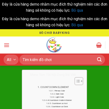
Đây là cửa hàng demo nhằm mục đích thử nghiệm nên các đơn
hàng sẽ không có hiệu lực.
Bỏ qua
Đây là cửa hàng demo nhằm mục đích thử nghiệm nên các đơn
hàng sẽ không có hiệu lực.
Bỏ qua
Skip
ĐỒ CHƠI BABYKING
to
content
Tìm
kiếm:
Menu Tóm Tắt Nội Dung Bài Viết
COUNT DOWN ELEMENT
Primary Color
Dark Color
Light Color
A Countdown Inside A Banner
Countdown as text
Countdown as Clock