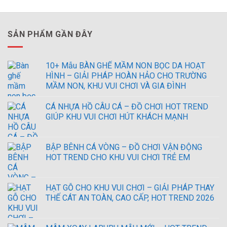
SẢN PHẨM GẦN ĐÂY
10+ Mẫu BÀN GHẾ MẦM NON BỌC DA HOẠT
HÌNH – GIẢI PHÁP HOÀN HẢO CHO TRƯỜNG
MẦM NON, KHU VUI CHƠI VÀ GIA ĐÌNH
CÁ NHỰA HỒ CÂU CÁ – ĐỒ CHƠI HOT TREND
GIÚP KHU VUI CHƠI HÚT KHÁCH MẠNH
BẬP BÊNH CÁ VÒNG – ĐỒ CHƠI VẬN ĐỘNG
HOT TREND CHO KHU VUI CHƠI TRẺ EM
HẠT GỖ CHO KHU VUI CHƠI – GIẢI PHÁP THAY
THẾ CÁT AN TOÀN, CAO CẤP, HOT TREND 2026