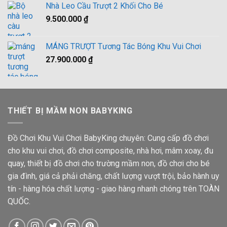
Nhà Leo Cầu Trượt 2 Khối Cho Bé
38.000.000 ₫.
là:
9.500.000
₫
36.500.000 ₫.
MÁNG TRƯỢT Tương Tác Bóng Khu Vui Chơi
27.900.000
₫
THIẾT BỊ MẦM NON BABYKING
Đồ Chơi Khu Vui Chơi BabyKing chuyên: Cung cấp đồ chơi
cho khu vui chơi, đồ chơi composite, nhà hơi, mâm xoay, đu
quay, thiết bị đồ chơi cho trường mầm non, đồ chơi cho bé
gia đình, giá cả phải chăng, chất lượng vượt trội, bảo hành uy
tín - hàng hóa chất lượng - giao hàng nhanh chóng trên TOÀN
QUỐC.