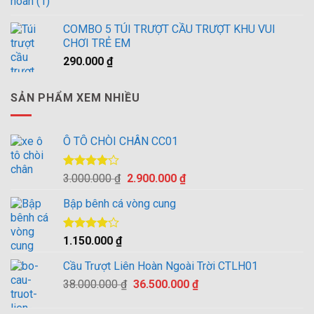
2.900.000 ₫.
COMBO 5 TÚI TRƯỢT CẦU TRƯỢT KHU VUI
CHƠI TRẺ EM
290.000
₫
SẢN PHẨM XEM NHIỀU
Ô TÔ CHÒI CHÂN CC01
Được
Giá
Giá
3.000.000
₫
2.900.000
₫
xếp hạng
gốc
hiện
4.00
5
Bập bênh cá vòng cung
là:
tại
sao
3.000.000 ₫.
là:
2.900.000 ₫.
Được
1.150.000
₫
xếp hạng
4.00
5
Cầu Trượt Liên Hoàn Ngoài Trời CTLH01
sao
Giá
Giá
38.000.000
₫
36.500.000
₫
gốc
hiện
là:
tại