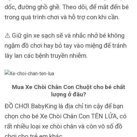
dốc, đường ghồ ghề. Theo dõi, để mắt đến bé
trong quá trình chơi và hỗ trợ con khi cần.
⚠️ Giữ gìn xe sạch sẽ và nhắc nhở bé không
ngậm đồ chơi hay bỏ tay vào miệng để tránh
lây lan các bệnh truyền nhiễm.
Mua Xe Chòi Chân Con Chuột cho bé chất
lượng ở đâu?
ĐỒ CHƠI BabyKing là địa chỉ tin cậy để bạn
chọn cho bé Xe Chòi Chân Con TÊN LỬA, có
rất nhiều loại xe chòi chân và còn vô số đồ
chơi cho trẻ em khác.