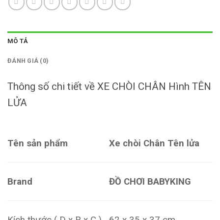
MÔ TẢ
ĐÁNH GIÁ (0)
Thông số chi tiết về XE CHÒI CHÂN Hình TÊN
LỬA
Tên sản phẩm
Xe chòi Chân Tên lửa
Brand
ĐỒ CHƠI BABYKING
Kích thước ( D x R x C )
62 x 35 x 37 cm