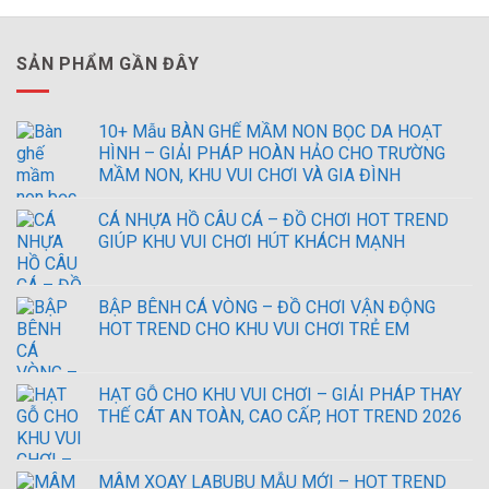
SẢN PHẨM GẦN ĐÂY
10+ Mẫu BÀN GHẾ MẦM NON BỌC DA HOẠT
HÌNH – GIẢI PHÁP HOÀN HẢO CHO TRƯỜNG
MẦM NON, KHU VUI CHƠI VÀ GIA ĐÌNH
CÁ NHỰA HỒ CÂU CÁ – ĐỒ CHƠI HOT TREND
GIÚP KHU VUI CHƠI HÚT KHÁCH MẠNH
BẬP BÊNH CÁ VÒNG – ĐỒ CHƠI VẬN ĐỘNG
HOT TREND CHO KHU VUI CHƠI TRẺ EM
HẠT GỖ CHO KHU VUI CHƠI – GIẢI PHÁP THAY
THẾ CÁT AN TOÀN, CAO CẤP, HOT TREND 2026
MÂM XOAY LABUBU MẪU MỚI – HOT TREND