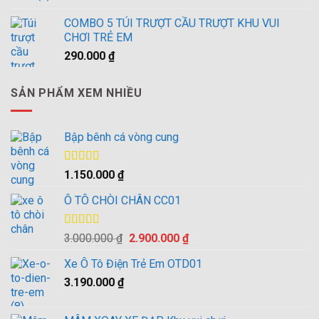
COMBO 5 TÚI TRƯỢT CẦU TRƯỢT KHU VUI
CHƠI TRẺ EM
290.000
₫
SẢN PHẨM XEM NHIỀU
Bập bênh cá vòng cung
Được xếp
1.150.000
₫
hạng
4.00
5 sao
Ô TÔ CHÒI CHÂN CC01
Được xếp
Giá
Giá
3.000.000
₫
2.900.000
₫
hạng
4.00
gốc
hiện
5 sao
Xe Ô Tô Điện Trẻ Em OTD01
là:
tại
3.190.000
₫
3.000.000 ₫.
là:
2.900.000 ₫.