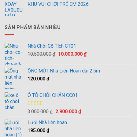
KHU VUI CHƠI TRẺ EM 2026
SẢN PHẨM BÁN NHIỀU
Nhà Chòi Cổ Tích CT01
Giá
Giá
10.500.000
₫
10.000.000
₫
gốc
hiện
là:
tại
ỐNG MÚT Nhà Liên Hoàn dài 2.5m
10.500.000 ₫.
là:
120.000
₫
10.000.000 ₫.
Ô TÔ CHÒI CHÂN CC01
Được xếp
Giá
Giá
3.000.000
₫
2.900.000
₫
hạng
4.00
gốc
hiện
5 sao
Lưới Nhà liên hoàn
là:
tại
195.000
₫
3.000.000 ₫.
là:
2.900.000 ₫.