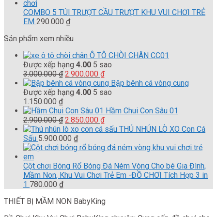
3.000.000 ₫.
là:
2.900.000 ₫.
COMBO 5 TÚI TRƯỢT CẦU TRƯỢT KHU VUI CHƠI TRẺ
EM
290.000
₫
Sản phẩm xem nhiều
Ô TÔ CHÒI CHÂN CC01
Được xếp hạng
4.00
5 sao
Giá
Giá
3.000.000
₫
2.900.000
₫
gốc
hiện
Bập bênh cá vòng cung
là:
tại
Được xếp hạng
4.00
5 sao
3.000.000 ₫.
là:
1.150.000
₫
2.900.000 ₫.
Hầm Chui Con Sâu 01
Giá
Giá
2.900.000
₫
2.850.000
₫
gốc
hiện
THÚ NHÚN LÒ XO Con Cá
là:
tại
Sấu
5.900.000
₫
2.900.000 ₫.
là:
2.850.000 ₫.
Cột chơi Bóng Rổ Bóng Đá Ném Vòng Cho bé Gia Đình,
Mầm Non, Khu Vui Chơi Trẻ Em -ĐỒ CHƠI Tích Hợp 3 in
1
780.000
₫
THIẾT BỊ MẦM NON BabyKing