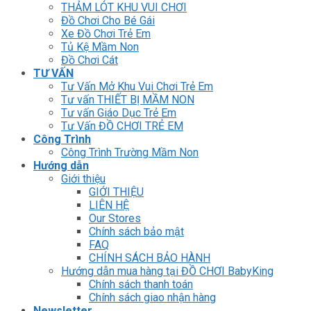
THẢM LÓT KHU VUI CHƠI
Đồ Chơi Cho Bé Gái
Xe Đồ Chơi Trẻ Em
Tủ Kệ Mầm Non
Đồ Chơi Cát
TƯ VẤN
Tư Vấn Mở Khu Vui Chơi Trẻ Em
Tư vấn THIẾT BỊ MẦM NON
Tư vấn Giáo Dục Trẻ Em
Tư Vấn ĐỒ CHƠI TRẺ EM
Công Trình
Công Trình Trường Mầm Non
Hướng dẫn
Giới thiệu
GIỚI THIỆU
LIÊN HỆ
Our Stores
Chính sách bảo mật
FAQ
CHÍNH SÁCH BẢO HÀNH
Hướng dẫn mua hàng tại ĐỒ CHƠI BabyKing
Chính sách thanh toán
Chính sách giao nhận hàng
Newsletter