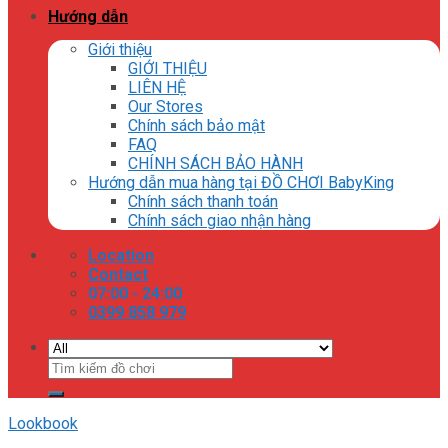
Hướng dẫn
Giới thiệu
GIỚI THIỆU
LIÊN HỆ
Our Stores
Chính sách bảo mật
FAQ
CHÍNH SÁCH BẢO HÀNH
Hướng dẫn mua hàng tại ĐỒ CHƠI BabyKing
Chính sách thanh toán
Chính sách giao nhận hàng
Location
Contact
07:00 - 24:00
0399 858 979
Tìm
kiếm:
Lookbook