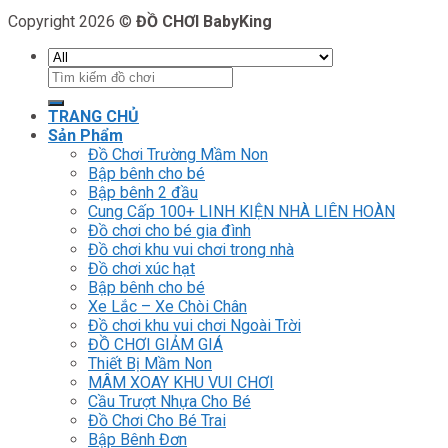
Copyright 2026 ©
ĐỒ CHƠI BabyKing
Tìm
kiếm:
TRANG CHỦ
Sản Phẩm
Đồ Chơi Trường Mầm Non
Bập bênh cho bé
Bập bênh 2 đầu
Cung Cấp 100+ LINH KIỆN NHÀ LIÊN HOÀN
Đồ chơi cho bé gia đình
Đồ chơi khu vui chơi trong nhà
Đồ chơi xúc hạt
Bập bênh cho bé
Xe Lắc – Xe Chòi Chân
Đồ chơi khu vui chơi Ngoài Trời
ĐỒ CHƠI GIẢM GIÁ
Thiết Bị Mầm Non
MÂM XOAY KHU VUI CHƠI
Cầu Trượt Nhựa Cho Bé
Đồ Chơi Cho Bé Trai
Bập Bênh Đơn