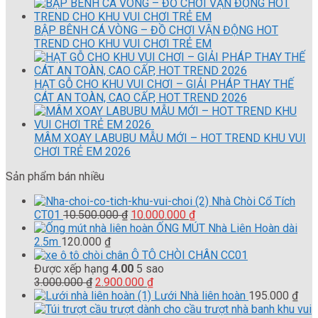
BẬP BÊNH CÁ VÒNG – ĐỒ CHƠI VẬN ĐỘNG HOT
TREND CHO KHU VUI CHƠI TRẺ EM
HẠT GỖ CHO KHU VUI CHƠI – GIẢI PHÁP THAY THẾ
CÁT AN TOÀN, CAO CẤP, HOT TREND 2026
MÂM XOAY LABUBU MẪU MỚI – HOT TREND KHU VUI
CHƠI TRẺ EM 2026
Sản phẩm bán nhiều
Nhà Chòi Cổ Tích
Giá
Giá
CT01
10.500.000
₫
10.000.000
₫
gốc
hiện
ỐNG MÚT Nhà Liên Hoàn dài
là:
tại
2.5m
120.000
₫
10.500.000 ₫.
là:
Ô TÔ CHÒI CHÂN CC01
10.000.000 ₫.
Được xếp hạng
4.00
5 sao
Giá
Giá
3.000.000
₫
2.900.000
₫
gốc
hiện
Lưới Nhà liên hoàn
195.000
₫
là:
tại