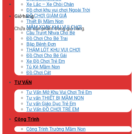
Xe Lắc – Xe Chòi Chân
Đồ chơi khu vui chơi Ngoài Trời
ĐỒ CHƠI GIẢM GIÁ
Giỏ hàng
Thiết Bị Mầm Non
MÂM XOAY KHU VUI CHƠI
Chưa có sản phẩm trong giỏ hàng.
Cầu Trượt Nhựa Cho Bé
Đồ Chơi Cho Bé Trai
Bập Bênh Đơn
THẢM LÓT KHU VUI CHƠI
Đồ Chơi Cho Bé Gái
Xe Đồ Chơi Trẻ Em
Tủ Kệ Mầm Non
Đồ Chơi Cát
TƯ VẤN
Tư Vấn Mở Khu Vui Chơi Trẻ Em
Tư vấn THIẾT BỊ MẦM NON
Tư vấn Giáo Dục Trẻ Em
Tư Vấn ĐỒ CHƠI TRẺ EM
Công Trình
Công Trình Trường Mầm Non