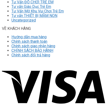
Tư Vấn ĐỒ CHƠI TRẺ EM
Tư vấn Giáo Dục Trẻ Em
Tư Vấn Mở Khu Vui Chơi Trẻ Em
Tư vấn THIẾT BỊ MẦM NON
Uncategorized
VỀ KHÁCH HÀNG
Hướng dẫn mua hàng
Chính sách thanh toán
Chính sách giao nhận hàng
CHÍNH SÁCH BẢO HÀNH
Chính sách đổi trả hàng