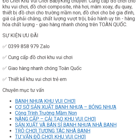
Đồ Chơi Khu Vui Chơi BabyKing chuyên: Cung cấp đồ chơi cho
khu vui chơi, đồ chơi composite, nhà hơi, mâm xoay, đu quay,
thiết bị đồ chơi cho trường mầm non, đồ chơi cho bé gia đình,
giá cả phải chăng, chất lượng vượt trội, bảo hành uy tín - hàng
hóa chất lượng - giao hàng nhanh chóng trên TOÀN QUỐC.
SỰ KIỆN ƯU ĐÃI
✅ 0399 858 979 Zalo
✅ Cung cấp đồ chơi khu vui chơi
✅ Giao hàng nhanh chóng Toàn Quốc
✅ Thiết kế khu vui chơi trẻ em
Chuyên mục tư vấn
BANH NHỰA KHU VUI CHƠI
CƠ SỞ SẢN XUẤT BANH NHỰA – BÓNG NHỰA
Công Trình Trường Mầm Non
NÂNG CẤP – CẢI TẠO KHU VUI CHƠI
SẢN XUẤT VÀ BÁN SỈ BANH NHỰA NHÀ BANH
TRÒ CHƠI TƯƠNG TÁC NHÀ BANH
TƯ VẤN ĐỒ CHƠI KHU VUI CHƠI