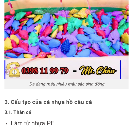
Đa dạng mẫu nhiều màu sắc sinh động
3. Cấu tạo của cá nhựa hồ câu cá
3.1. Thân cá
Làm từ nhựa PE