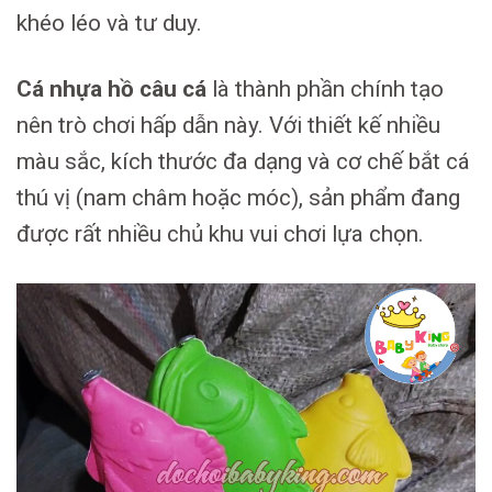
khéo léo và tư duy.
Cá nhựa hồ câu cá
là thành phần chính tạo
nên trò chơi hấp dẫn này. Với thiết kế nhiều
màu sắc, kích thước đa dạng và cơ chế bắt cá
thú vị (nam châm hoặc móc), sản phẩm đang
được rất nhiều chủ khu vui chơi lựa chọn.