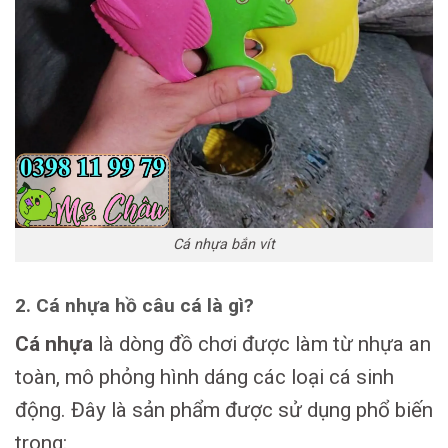
Cá nhựa bắn vít
2. Cá nhựa hồ câu cá là gì?
Cá nhựa
là dòng đồ chơi được làm từ nhựa an
toàn, mô phỏng hình dáng các loại cá sinh
động. Đây là sản phẩm được sử dụng phổ biến
trong: