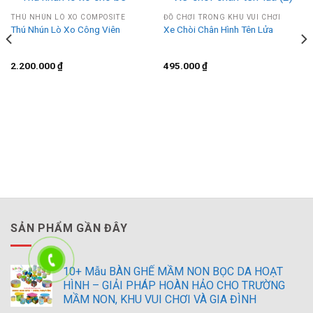
THÚ NHÚN LÒ XO COMPOSITE
ĐỒ CHƠI TRONG KHU VUI CHƠI
Thú Nhún Lò Xo Công Viên
Xe Chòi Chân Hình Tên Lửa
2.200.000
₫
495.000
₫
SẢN PHẨM GẦN ĐÂY
10+ Mẫu BÀN GHẾ MẦM NON BỌC DA HOẠT
HÌNH – GIẢI PHÁP HOÀN HẢO CHO TRƯỜNG
MẦM NON, KHU VUI CHƠI VÀ GIA ĐÌNH