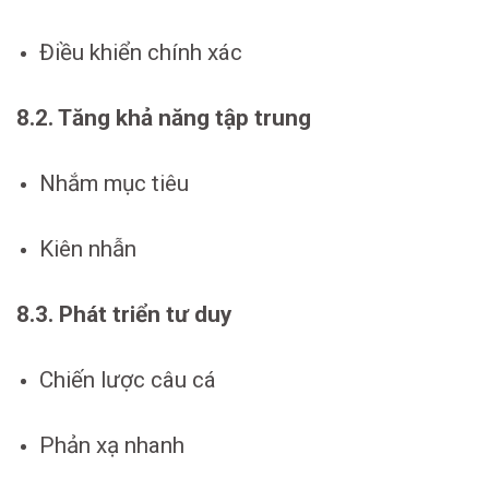
Điều khiển chính xác
8.2. Tăng khả năng tập trung
Nhắm mục tiêu
Kiên nhẫn
8.3. Phát triển tư duy
Chiến lược câu cá
Phản xạ nhanh