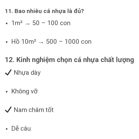
11. Bao nhiêu cá nhựa là đủ?
1m² → 50 – 100 con
Hồ 10m² → 500 – 1000 con
12. Kinh nghiệm chọn cá nhựa chất lượng
Nhựa dày
Không vỡ
Nam châm tốt
Dễ câu