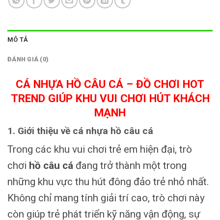
MÔ TẢ
ĐÁNH GIÁ (0)
CÁ NHỰA HỒ CÂU CÁ – ĐỒ CHƠI HOT
TREND GIÚP KHU VUI CHƠI HÚT KHÁCH
MẠNH
1. Giới thiệu về cá nhựa hồ câu cá
Trong các khu vui chơi trẻ em hiện đại, trò
chơi
hồ câu cá
đang trở thành một trong
những khu vực thu hút đông đảo trẻ nhỏ nhất.
Không chỉ mang tính giải trí cao, trò chơi này
còn giúp trẻ phát triển kỹ năng vận động, sự