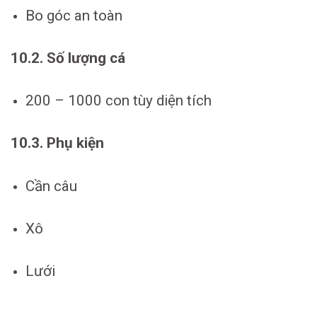
Bo góc an toàn
10.2. Số lượng cá
200 – 1000 con tùy diện tích
10.3. Phụ kiện
Cần câu
Xô
Lưới