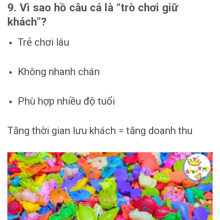
9. Vì sao hồ câu cá là “trò chơi giữ
khách”?
Trẻ chơi lâu
Không nhanh chán
Phù hợp nhiều độ tuổi
Tăng thời gian lưu khách = tăng doanh thu