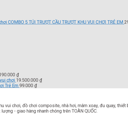
là:
tại
10.500.000 ₫.
là:
10.000.000 ₫.
COMBO 5 TÚI TRƯỢT CẦU TRƯỢT KHU VUI CHƠI TRẺ EM
2
.190.000
₫
ui chơi
19.500.000
₫
ơi Trẻ Em
99.000
₫
 vui chơi, đồ chơi composite, nhà hơi, mâm xoay, đu quay, thiết 
hất lượng - giao hàng nhanh chóng trên TOÀN QUỐC.