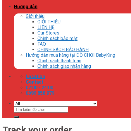
Hướng dẫn
Giới thiệu
GIỚI THIỆU
LIÊN HỆ
Our Stores
Chính sách bảo mật
FAQ
CHÍNH SÁCH BẢO HÀNH
Hướng dẫn mua hàng tại ĐỒ CHƠI BabyKing
Chính sách thanh toán
Chính sách giao nhận hàng
Location
Contact
07:00 - 24:00
0399 858 979
Tìm
kiếm:
Track your order