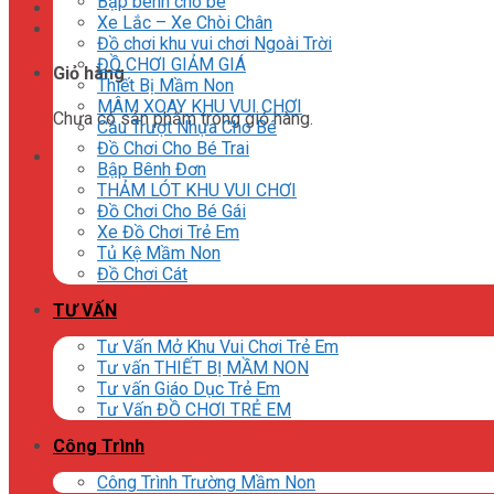
Bập bênh cho bé
Xe Lắc – Xe Chòi Chân
Đồ chơi khu vui chơi Ngoài Trời
ĐỒ CHƠI GIẢM GIÁ
Giỏ hàng
Thiết Bị Mầm Non
MÂM XOAY KHU VUI CHƠI
Chưa có sản phẩm trong giỏ hàng.
Cầu Trượt Nhựa Cho Bé
Đồ Chơi Cho Bé Trai
Bập Bênh Đơn
THẢM LÓT KHU VUI CHƠI
Đồ Chơi Cho Bé Gái
Xe Đồ Chơi Trẻ Em
Tủ Kệ Mầm Non
Đồ Chơi Cát
TƯ VẤN
Tư Vấn Mở Khu Vui Chơi Trẻ Em
Tư vấn THIẾT BỊ MẦM NON
Tư vấn Giáo Dục Trẻ Em
Tư Vấn ĐỒ CHƠI TRẺ EM
Công Trình
Công Trình Trường Mầm Non