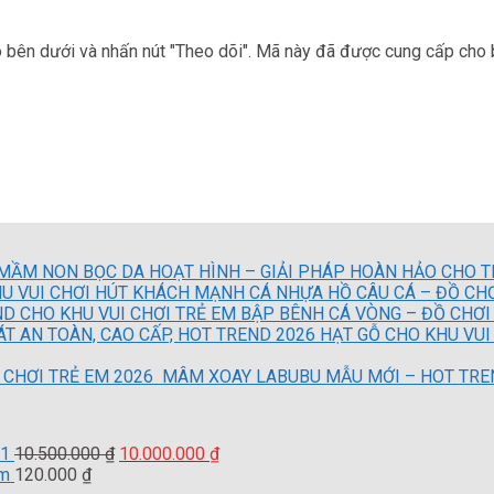
 bên dưới và nhấn nút "Theo dõi". Mã này đã được cung cấp cho 
MẦM NON BỌC DA HOẠT HÌNH – GIẢI PHÁP HOÀN HẢO CHO T
CÁ NHỰA HỒ CÂU CÁ – ĐỒ CH
BẬP BÊNH CÁ VÒNG – ĐỒ CHƠI
HẠT GỖ CHO KHU VUI 
MÂM XOAY LABUBU MẪU MỚI – HOT TREN
Giá
Giá
01
10.500.000
₫
10.000.000
₫
gốc
hiện
5m
120.000
₫