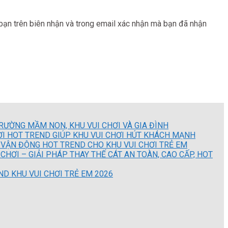
bạn trên biên nhận và trong email xác nhận mà bạn đã nhận
RƯỜNG MẦM NON, KHU VUI CHƠI VÀ GIA ĐÌNH
ƠI HOT TREND GIÚP KHU VUI CHƠI HÚT KHÁCH MẠNH
 VẬN ĐỘNG HOT TREND CHO KHU VUI CHƠI TRẺ EM
CHƠI – GIẢI PHÁP THAY THẾ CÁT AN TOÀN, CAO CẤP, HOT
D KHU VUI CHƠI TRẺ EM 2026