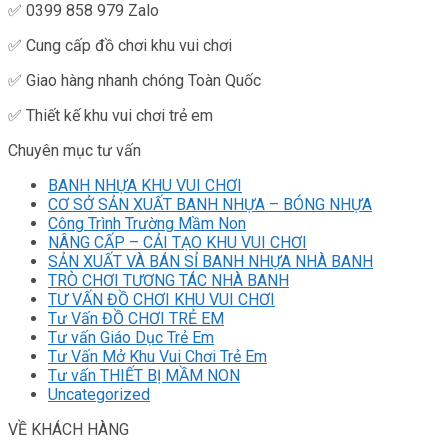
✅ 0399 858 979 Zalo
✅ Cung cấp đồ chơi khu vui chơi
✅ Giao hàng nhanh chóng Toàn Quốc
✅ Thiết kế khu vui chơi trẻ em
Chuyên mục tư vấn
BANH NHỰA KHU VUI CHƠI
CƠ SỞ SẢN XUẤT BANH NHỰA – BÓNG NHỰA
Công Trình Trường Mầm Non
NÂNG CẤP – CẢI TẠO KHU VUI CHƠI
SẢN XUẤT VÀ BÁN SỈ BANH NHỰA NHÀ BANH
TRÒ CHƠI TƯƠNG TÁC NHÀ BANH
TƯ VẤN ĐỒ CHƠI KHU VUI CHƠI
Tư Vấn ĐỒ CHƠI TRẺ EM
Tư vấn Giáo Dục Trẻ Em
Tư Vấn Mở Khu Vui Chơi Trẻ Em
Tư vấn THIẾT BỊ MẦM NON
Uncategorized
VỀ KHÁCH HÀNG