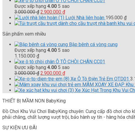
Ô TÔ CHÒI CHÂN CC01
Được xếp hạng
4.00
5 sao
Giá
Giá
3.000.000
₫
2.900.000
₫
gốc
hiện
Lưới Nhà liên hoàn
195.000
₫
là:
tại
3.000.000 ₫.
là:
Sản phẩm xem nhiều
2.900.000 ₫.
Bập bênh cá vòng cung
Được xếp hạng
4.00
5 sao
1.150.000
₫
Ô TÔ CHÒI CHÂN CC01
Được xếp hạng
4.00
5 sao
Giá
Giá
3.000.000
₫
2.900.000
₫
gốc
hiện
Xe Ô Tô Điện Trẻ Em OTD01
3
là:
tại
MÂM XOAY XE ĐẠP Khu v
3.000.000 ₫.
là:
Xe Xúc Hạt Trong Khu Vui Ch
2.900.000 ₫.
THIẾT BỊ MẦM NON BabyKing
Đồ Chơi Khu Vui Chơi BabyKing chuyên: Cung cấp đồ chơi cho khu
phải chăng, chất lượng vượt trội, bảo hành uy tín - hàng hóa c
SỰ KIỆN ƯU ĐÃI