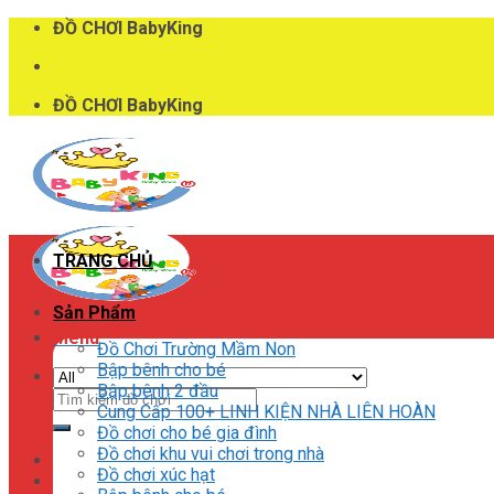
Skip
ĐỒ CHƠI BabyKing
to
content
ĐỒ CHƠI BabyKing
TRANG CHỦ
Sản Phẩm
Menu
Đồ Chơi Trường Mầm Non
Bập bênh cho bé
Bập bênh 2 đầu
Tìm
Cung Cấp 100+ LINH KIỆN NHÀ LIÊN HOÀN
kiếm:
Đồ chơi cho bé gia đình
Đồ chơi khu vui chơi trong nhà
Đồ chơi xúc hạt