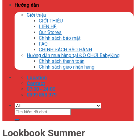
Hướng dẫn
Giới thiệu
GIỚI THIỆU
LIÊN HỆ
Our Stores
Chính sách bảo mật
FAQ
CHÍNH SÁCH BẢO HÀNH
Hướng dẫn mua hàng tại ĐỒ CHƠI BabyKing
Chính sách thanh toán
Chính sách giao nhận hàng
Location
Contact
07:00 - 24:00
0399 858 979
Tìm
kiếm:
Lookbook Summer