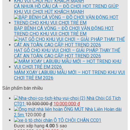
CÁ NHỰA HỒ CÂU CÁ – ĐỒ CHƠI HOT TREND GIÚP
KHU VUI CHƠI HÚT KHÁCH MẠNH
BẬP BÊNH CÁ VÒNG – ĐỒ CHƠI VẬN ĐỘNG HOT
TREND CHO KHU VUI CHƠI TRẺ EM
HẠT GỖ CHO KHU VUI CHƠI – GIẢI PHÁP THAY THẾ
CÁT AN TOÀN, CAO CẤP, HOT TREND 2026
MÂM XOAY LABUBU MẪU MỚI – HOT TREND KHU VUI
CHƠI TRẺ EM 2026
Sản phẩm bán nhiều
Nhà Chòi Cổ Tích
Giá
Giá
CT01
10.500.000
₫
10.000.000
₫
gốc
hiện
ỐNG MÚT Nhà Liên Hoàn dài
là:
tại
2.5m
120.000
₫
10.500.000 ₫.
là:
Ô TÔ CHÒI CHÂN CC01
10.000.000 ₫.
Được xếp hạng
4.00
5 sao