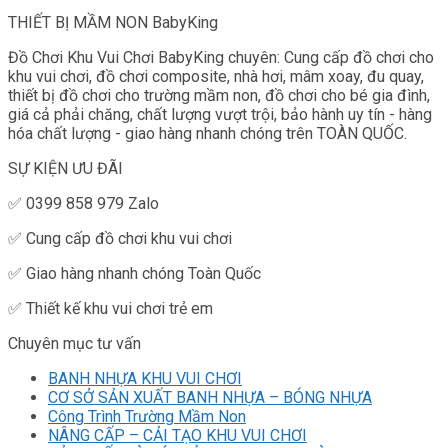
THIẾT BỊ MẦM NON BabyKing
Đồ Chơi Khu Vui Chơi BabyKing chuyên: Cung cấp đồ chơi cho
khu vui chơi, đồ chơi composite, nhà hơi, mâm xoay, đu quay,
thiết bị đồ chơi cho trường mầm non, đồ chơi cho bé gia đình,
giá cả phải chăng, chất lượng vượt trội, bảo hành uy tín - hàng
hóa chất lượng - giao hàng nhanh chóng trên TOÀN QUỐC.
SỰ KIỆN ƯU ĐÃI
✅ 0399 858 979 Zalo
✅ Cung cấp đồ chơi khu vui chơi
✅ Giao hàng nhanh chóng Toàn Quốc
✅ Thiết kế khu vui chơi trẻ em
Chuyên mục tư vấn
BANH NHỰA KHU VUI CHƠI
CƠ SỞ SẢN XUẤT BANH NHỰA – BÓNG NHỰA
Công Trình Trường Mầm Non
NÂNG CẤP – CẢI TẠO KHU VUI CHƠI