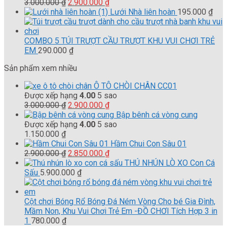
Giá
Giá
3.000.000
₫
2.900.000
₫
gốc
hiện
Lưới Nhà liên hoàn
195.000
₫
là:
tại
3.000.000 ₫.
là:
2.900.000 ₫.
COMBO 5 TÚI TRƯỢT CẦU TRƯỢT KHU VUI CHƠI TRẺ
EM
290.000
₫
Sản phẩm xem nhiều
Ô TÔ CHÒI CHÂN CC01
Được xếp hạng
4.00
5 sao
Giá
Giá
3.000.000
₫
2.900.000
₫
gốc
hiện
Bập bênh cá vòng cung
là:
tại
Được xếp hạng
4.00
5 sao
3.000.000 ₫.
là:
1.150.000
₫
2.900.000 ₫.
Hầm Chui Con Sâu 01
Giá
Giá
2.900.000
₫
2.850.000
₫
gốc
hiện
THÚ NHÚN LÒ XO Con Cá
là:
tại
Sấu
5.900.000
₫
2.900.000 ₫.
là:
2.850.000 ₫.
Cột chơi Bóng Rổ Bóng Đá Ném Vòng Cho bé Gia Đình,
Mầm Non, Khu Vui Chơi Trẻ Em -ĐỒ CHƠI Tích Hợp 3 in
1
780.000
₫