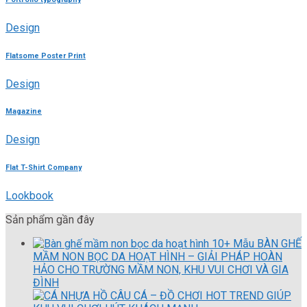
Design
Flatsome Poster Print
Design
Magazine
Design
Flat T-Shirt Company
Lookbook
Sản phẩm gần đây
10+ Mẫu BÀN GHẾ
MẦM NON BỌC DA HOẠT HÌNH – GIẢI PHÁP HOÀN
HẢO CHO TRƯỜNG MẦM NON, KHU VUI CHƠI VÀ GIA
ĐÌNH