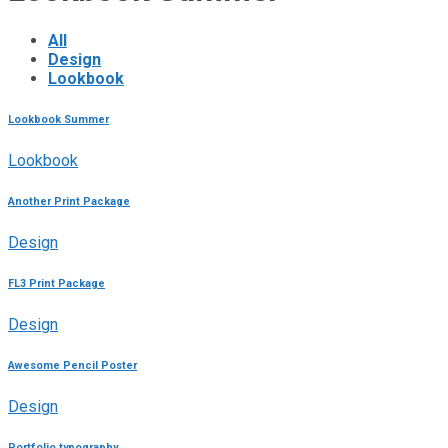
All
Design
Lookbook
Lookbook Summer
Lookbook
Another Print Package
Design
FL3 Print Package
Design
Awesome Pencil Poster
Design
Portfolio typography