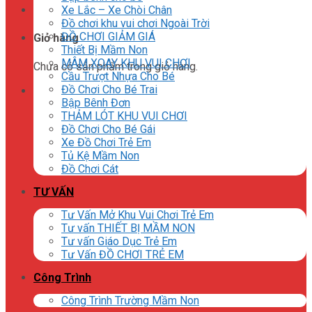
Xe Lắc – Xe Chòi Chân
Đồ chơi khu vui chơi Ngoài Trời
ĐỒ CHƠI GIẢM GIÁ
Giỏ hàng
Thiết Bị Mầm Non
MÂM XOAY KHU VUI CHƠI
Chưa có sản phẩm trong giỏ hàng.
Cầu Trượt Nhựa Cho Bé
Đồ Chơi Cho Bé Trai
Bập Bênh Đơn
THẢM LÓT KHU VUI CHƠI
Đồ Chơi Cho Bé Gái
Xe Đồ Chơi Trẻ Em
Tủ Kệ Mầm Non
Đồ Chơi Cát
TƯ VẤN
Tư Vấn Mở Khu Vui Chơi Trẻ Em
Tư vấn THIẾT BỊ MẦM NON
Tư vấn Giáo Dục Trẻ Em
Tư Vấn ĐỒ CHƠI TRẺ EM
Công Trình
Công Trình Trường Mầm Non