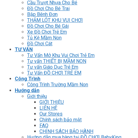
Cầu Trượt Nhựa Cho Bé
Đồ Chơi Cho Bé Trai
Bập Bênh Đơn
THẢM LÓT KHU VUI CHƠI
Đồ Chơi Cho Bé Gái
Xe Đồ Chơi Trẻ Em
Tủ Kệ Mầm Non
Đồ Chơi Cát
TƯ VẤN
Tư Vấn Mở Khu Vui Chơi Trẻ Em
Tư vấn THIẾT BỊ MẦM NON
Tư vấn Giáo Dục Trẻ Em
Tư Vấn ĐỒ CHƠI TRẺ EM
Công Trình
Công Trình Trường Mầm Non
Hướng dẫn
Giới thiệu
GIỚI THIỆU
LIÊN HỆ
Our Stores
Chính sách bảo mật
FAQ
CHÍNH SÁCH BẢO HÀNH
Hướng dẫn mua hàng tại ĐỒ CHƠI BabyKing