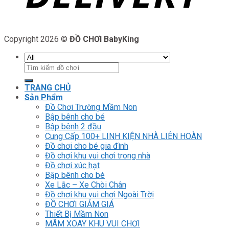
Copyright 2026 ©
ĐỒ CHƠI BabyKing
Tìm
kiếm:
TRANG CHỦ
Sản Phẩm
Đồ Chơi Trường Mầm Non
Bập bênh cho bé
Bập bênh 2 đầu
Cung Cấp 100+ LINH KIỆN NHÀ LIÊN HOÀN
Đồ chơi cho bé gia đình
Đồ chơi khu vui chơi trong nhà
Đồ chơi xúc hạt
Bập bênh cho bé
Xe Lắc – Xe Chòi Chân
Đồ chơi khu vui chơi Ngoài Trời
ĐỒ CHƠI GIẢM GIÁ
Thiết Bị Mầm Non
MÂM XOAY KHU VUI CHƠI