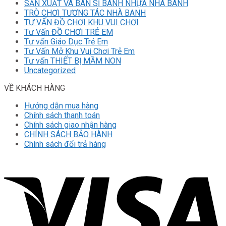
SẢN XUẤT VÀ BÁN SỈ BANH NHỰA NHÀ BANH
TRÒ CHƠI TƯƠNG TÁC NHÀ BANH
TƯ VẤN ĐỒ CHƠI KHU VUI CHƠI
Tư Vấn ĐỒ CHƠI TRẺ EM
Tư vấn Giáo Dục Trẻ Em
Tư Vấn Mở Khu Vui Chơi Trẻ Em
Tư vấn THIẾT BỊ MẦM NON
Uncategorized
VỀ KHÁCH HÀNG
Hướng dẫn mua hàng
Chính sách thanh toán
Chính sách giao nhận hàng
CHÍNH SÁCH BẢO HÀNH
Chính sách đổi trả hàng