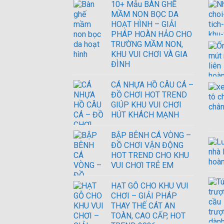
10+ Mẫu BÀN GHẾ
MẦM NON BỌC DA
HOẠT HÌNH – GIẢI
PHÁP HOÀN HẢO CHO
TRƯỜNG MẦM NON,
KHU VUI CHƠI VÀ GIA
ĐÌNH
CÁ NHỰA HỒ CÂU CÁ –
ĐỒ CHƠI HOT TREND
GIÚP KHU VUI CHƠI
HÚT KHÁCH MẠNH
BẬP BÊNH CÁ VÒNG –
ĐỒ CHƠI VẬN ĐỘNG
HOT TREND CHO KHU
VUI CHƠI TRẺ EM
HẠT GỖ CHO KHU VUI
CHƠI – GIẢI PHÁP
THAY THẾ CÁT AN
TOÀN, CAO CẤP, HOT