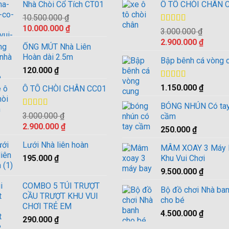
Nhà Chòi Cổ Tích CT01
Ô TÔ CHÒI CHÂN 
10.500.000
₫
Giá
Giá
10.000.000
₫
Được xếp
3.000.000
₫
gốc
hiện
hạng
4.00
Giá
Giá
2.900.000
₫
ỐNG MÚT Nhà Liên
5 sao
là:
tại
gốc
hiện
Hoàn dài 2.5m
10.500.000 ₫.
là:
Bập bênh cá vòng 
là:
tại
120.000
₫
10.000.000 ₫.
3.000.000 ₫.
là:
2.900.0
Được xếp
1.150.000
₫
Ô TÔ CHÒI CHÂN CC01
hạng
4.00
5 sao
BÓNG NHÚN Có ta
Được xếp
3.000.000
₫
cầm
hạng
4.00
Giá
Giá
2.900.000
₫
250.000
₫
5 sao
gốc
hiện
Lưới Nhà liên hoàn
là:
tại
MÂM XOAY 3 Máy 
3.000.000 ₫.
195.000
₫
là:
Khu Vui Chơi
2.900.000 ₫.
9.500.000
₫
COMBO 5 TÚI TRƯỢT
Bộ đồ chơi Nhà ba
CẦU TRƯỢT KHU VUI
cho bé
CHƠI TRẺ EM
4.500.000
₫
290.000
₫