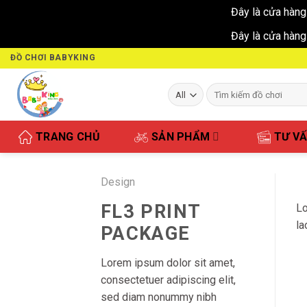
Đây là cửa hàng
Đây là cửa hàng
Skip
ĐỒ CHƠI BABYKING
to
content
Tìm
kiếm:
TRANG CHỦ
SẢN PHẨM
TƯ V
Design
FL3 PRINT
Lo
la
PACKAGE
Lorem ipsum dolor sit amet,
consectetuer adipiscing elit,
sed diam nonummy nibh