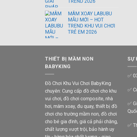
TREND 2026
MÂM XOAY LABUBU
MẪU MỚI – HOT
TREND KHU VUI CHƠI
TRẺ EM 2026
THIẾT BỊ MẦM NON
SỰ 
BABYKING
✅ 0
Đồ Chơi Khu Vui Chơi BabyKing
✅ Cu
chuyên: Cung cấp đồ chơi cho khu
vui chơi, đồ chơi composite, nhà
✅ Gi
hơi, mâm xoay, đu quay, thiết bị đồ
Quố
chơi cho trường mầm non, đồ chơi
cho bé gia đình, giá cả phải chăng,
✅ Th
chất lượng vượt trội, bảo hành uy
tín - hàng hóa chất lượng - giao