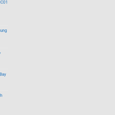
CC01
cung
00 ₫.
y
Bay
nh