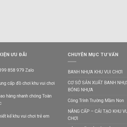
KIỆN ƯU ĐÃI
CHUYÊN MỤC TƯ VẤN
399 858 979 Zalo
BANH NHỰA KHU VUI CHƠI
CƠ SỞ SẢN XUẤT BANH NHỰ
ng cấp đồ chơi khu vui chơi
BÓNG NHỰA
ao hàng nhanh chóng Toàn
Công Trình Trường Mầm Non
c
NÂNG CẤP – CẢI TẠO KHU V
iết kế khu vui chơi trẻ em
CHƠI