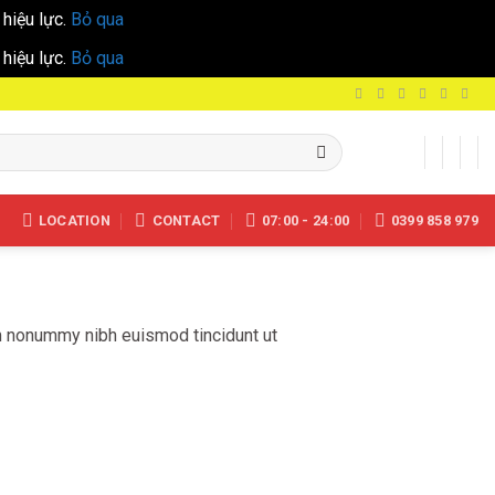
hiệu lực.
Bỏ qua
hiệu lực.
Bỏ qua
LOCATION
CONTACT
07:00 - 24:00
0399 858 979
am nonummy nibh euismod tincidunt ut