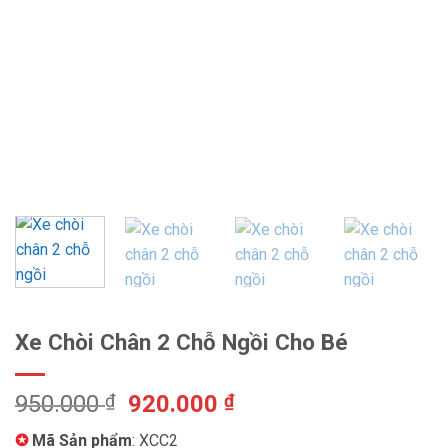
Xe Chòi Chân 2 Chỗ Ngồi Cho Bé
Giá
Giá
950.000
₫
920.000
₫
gốc
hiện
✪
Mã Sản phẩm
: XCC2