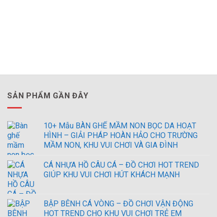
SẢN PHẨM GẦN ĐÂY
10+ Mẫu BÀN GHẾ MẦM NON BỌC DA HOẠT
HÌNH – GIẢI PHÁP HOÀN HẢO CHO TRƯỜNG
MẦM NON, KHU VUI CHƠI VÀ GIA ĐÌNH
CÁ NHỰA HỒ CÂU CÁ – ĐỒ CHƠI HOT TREND
GIÚP KHU VUI CHƠI HÚT KHÁCH MẠNH
BẬP BÊNH CÁ VÒNG – ĐỒ CHƠI VẬN ĐỘNG
HOT TREND CHO KHU VUI CHƠI TRẺ EM