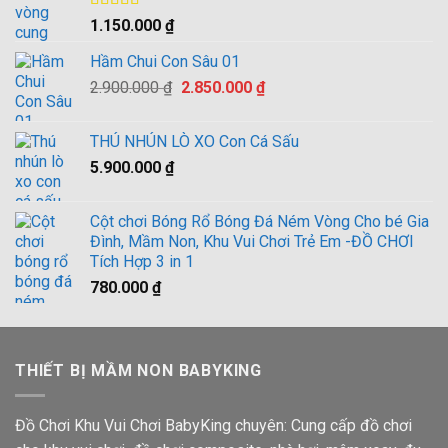
2.900.000 ₫.
Được xếp
1.150.000
₫
hạng
4.00
5 sao
Hầm Chui Con Sâu 01
Giá
Giá
2.900.000
₫
2.850.000
₫
gốc
hiện
là:
tại
THÚ NHÚN LÒ XO Con Cá Sấu
2.900.000 ₫.
là:
5.900.000
₫
2.850.000 ₫.
Cột chơi Bóng Rổ Bóng Đá Ném Vòng Cho bé Gia
Đình, Mầm Non, Khu Vui Chơi Trẻ Em -ĐỒ CHƠI
Tích Hợp 3 in 1
780.000
₫
THIẾT BỊ MẦM NON BABYKING
Đồ Chơi Khu Vui Chơi BabyKing chuyên: Cung cấp đồ chơi