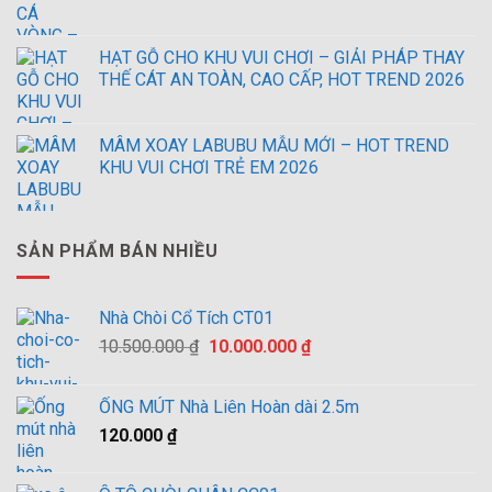
HẠT GỖ CHO KHU VUI CHƠI – GIẢI PHÁP THAY
THẾ CÁT AN TOÀN, CAO CẤP, HOT TREND 2026
MÂM XOAY LABUBU MẪU MỚI – HOT TREND
KHU VUI CHƠI TRẺ EM 2026
SẢN PHẨM BÁN NHIỀU
Nhà Chòi Cổ Tích CT01
Giá
Giá
10.500.000
₫
10.000.000
₫
gốc
hiện
là:
tại
ỐNG MÚT Nhà Liên Hoàn dài 2.5m
10.500.000 ₫.
là:
120.000
₫
10.000.000 ₫.