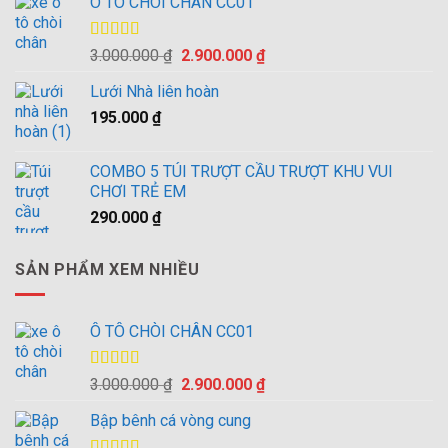
Ô TÔ CHÒI CHÂN CC01
Được xếp
Giá
Giá
3.000.000
₫
2.900.000
₫
hạng
4.00
gốc
hiện
5 sao
Lưới Nhà liên hoàn
là:
tại
195.000
₫
3.000.000 ₫.
là:
2.900.000 ₫.
COMBO 5 TÚI TRƯỢT CẦU TRƯỢT KHU VUI
CHƠI TRẺ EM
290.000
₫
SẢN PHẨM XEM NHIỀU
Ô TÔ CHÒI CHÂN CC01
Được xếp
Giá
Giá
3.000.000
₫
2.900.000
₫
hạng
4.00
gốc
hiện
5 sao
Bập bênh cá vòng cung
là:
tại
3.000.000 ₫.
là: