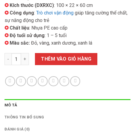
là:
tại
✪
Kích thước (DXRXC)
: 100 × 22 × 60 cm
950.000 ₫.
là:
✪
Công dụng
:
Trò chơi vận động
giúp tăng cường thể chất,
920.000 ₫.
sự năng động cho trẻ
✪
Chất liệu
: Nhựa PE cao cấp
✪
Độ tuổi sử dụng
: 1 – 5 tuổi
✪
Màu sắc:
Đỏ, vàng, xanh dương, xanh lá
Xe Chòi Chân 2 Chỗ Ngồi Cho Bé số lượng
THÊM VÀO GIỎ HÀNG
MÔ TẢ
THÔNG TIN BỔ SUNG
ĐÁNH GIÁ (0)