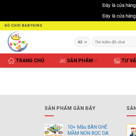
Đây là cửa hàng
Đây là cửa hàng
Skip
ĐỒ CHƠI BABYKING
to
content
Tìm
kiếm:
TRANG CHỦ
SẢN PHẨM
TƯ V
SẢN PHẨM GẦN ĐÂY
SẢN
10+ Mẫu BÀN GHẾ
MẦM NON BỌC DA