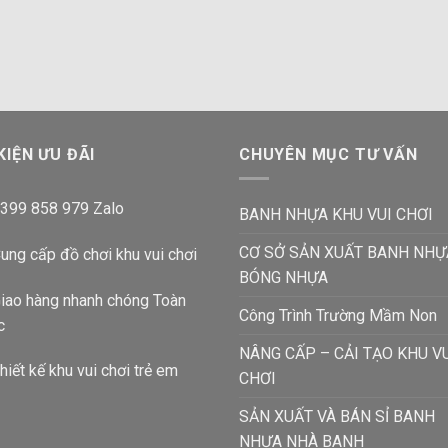
KIỆN ƯU ĐÃI
CHUYÊN MỤC TƯ VẤN
399 858 979 Zalo
BANH NHỰA KHU VUI CHƠI
CƠ SỞ SẢN XUẤT BANH NHỰ
ung cấp đồ chơi khu vui chơi
BÓNG NHỰA
iao hàng nhanh chóng Toàn
Công Trình Trường Mầm Non
c
NÂNG CẤP – CẢI TẠO KHU V
hiết kế khu vui chơi trẻ em
CHƠI
SẢN XUẤT VÀ BÁN SỈ BANH
NHỰA NHÀ BANH