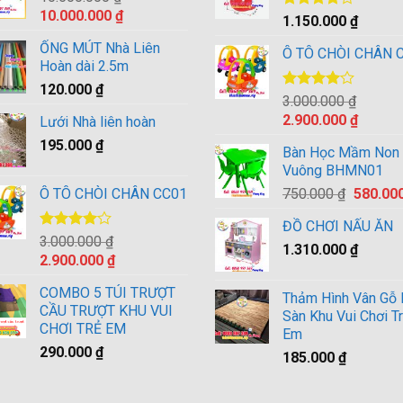
Giá
Giá
10.000.000
₫
Được
1.150.000
₫
gốc
hiện
xếp hạng
ỐNG MÚT Nhà Liên
4.00
5
là:
tại
Ô TÔ CHÒI CHÂN 
sao
Hoàn dài 2.5m
10.500.000 ₫.
là:
120.000
₫
10.000.000 ₫.
Được
3.000.000
₫
xếp hạng
Giá
Giá
2.900.000
₫
Lưới Nhà liên hoàn
4.00
5
gốc
hiện
sao
195.000
₫
Bàn Học Mầm Non
là:
tại
Vuông BHMN01
3.000.000 ₫.
là:
Giá
Ô TÔ CHÒI CHÂN CC01
750.000
₫
580.00
2.900.0
gốc
ĐỒ CHƠI NẤU ĂN
là:
Được
3.000.000
₫
1.310.000
₫
750.000
xếp hạng
Giá
Giá
2.900.000
₫
4.00
5
gốc
hiện
sao
COMBO 5 TÚI TRƯỢT
là:
tại
Thảm Hình Vân Gỗ 
CẦU TRƯỢT KHU VUI
3.000.000 ₫.
là:
Sàn Khu Vui Chơi T
CHƠI TRẺ EM
Em
2.900.000 ₫.
290.000
₫
185.000
₫