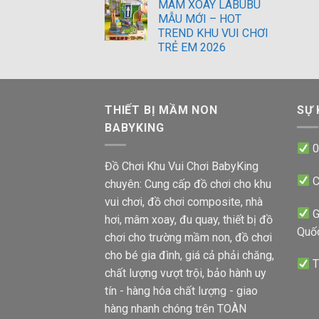
MÂM XOAY LABUBU
MẪU MỚI – HOT
TREND KHU VUI CHƠI
TRẺ EM 2026
THIẾT BỊ MẦM NON
SỰ 
BABYKING
0
Đồ Chơi Khu Vui Chơi BabyKing
C
chuyên: Cung cấp đồ chơi cho khu
vui chơi, đồ chơi composite, nhà
G
hơi, mâm xoay, đu quay, thiết bị đồ
Quố
chơi cho trường mầm non, đồ chơi
cho bé gia đình, giá cả phải chăng,
T
chất lượng vượt trội, bảo hành uy
tín - hàng hóa chất lượng - giao
hàng nhanh chóng trên TOÀN