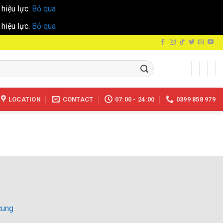
hiệu lực.
Bỏ qua
hiệu lực.
Bỏ qua
LOCATION
CONTACT
07:00 - 24:00
0399 858 979
cung