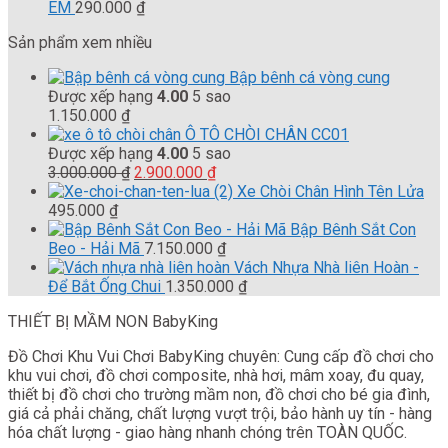
EM
290.000
₫
Sản phẩm xem nhiều
Bập bênh cá vòng cung
Được xếp hạng
4.00
5 sao
1.150.000
₫
Ô TÔ CHÒI CHÂN CC01
Được xếp hạng
4.00
5 sao
Giá
Giá
3.000.000
₫
2.900.000
₫
gốc
hiện
Xe Chòi Chân Hình Tên Lửa
là:
tại
495.000
₫
3.000.000 ₫.
là:
Bập Bênh Sắt Con
2.900.000 ₫.
Beo - Hải Mã
7.150.000
₫
Vách Nhựa Nhà liên Hoàn -
Để Bắt Ống Chui
1.350.000
₫
THIẾT BỊ MẦM NON BabyKing
Đồ Chơi Khu Vui Chơi BabyKing chuyên: Cung cấp đồ chơi cho
khu vui chơi, đồ chơi composite, nhà hơi, mâm xoay, đu quay,
thiết bị đồ chơi cho trường mầm non, đồ chơi cho bé gia đình,
giá cả phải chăng, chất lượng vượt trội, bảo hành uy tín - hàng
hóa chất lượng - giao hàng nhanh chóng trên TOÀN QUỐC.