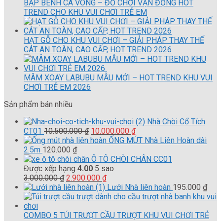
BẬP BÊNH CÁ VÒNG – ĐỒ CHƠI VẬN ĐỘNG HOT
TREND CHO KHU VUI CHƠI TRẺ EM
HẠT GỖ CHO KHU VUI CHƠI – GIẢI PHÁP THAY THẾ
CÁT AN TOÀN, CAO CẤP, HOT TREND 2026
MÂM XOAY LABUBU MẪU MỚI – HOT TREND KHU VUI
CHƠI TRẺ EM 2026
Sản phẩm bán nhiều
Nhà Chòi Cổ Tích
Giá
Giá
CT01
10.500.000
₫
10.000.000
₫
gốc
hiện
ỐNG MÚT Nhà Liên Hoàn dài
là:
tại
2.5m
120.000
₫
10.500.000 ₫.
là:
Ô TÔ CHÒI CHÂN CC01
10.000.000 ₫.
Được xếp hạng
4.00
5 sao
Giá
Giá
3.000.000
₫
2.900.000
₫
gốc
hiện
Lưới Nhà liên hoàn
195.000
₫
là:
tại
3.000.000 ₫.
là:
2.900.000 ₫.
COMBO 5 TÚI TRƯỢT CẦU TRƯỢT KHU VUI CHƠI TRẺ