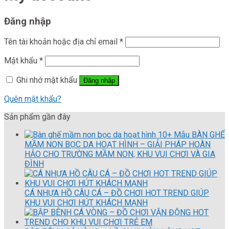
Đăng nhập
Tên tài khoản hoặc địa chỉ email
*
Mật khẩu
*
Ghi nhớ mật khẩu
Đăng nhập
Quên mật khẩu?
Sản phẩm gần đây
10+ Mẫu BÀN GHẾ
MẦM NON BỌC DA HOẠT HÌNH – GIẢI PHÁP HOÀN
HẢO CHO TRƯỜNG MẦM NON, KHU VUI CHƠI VÀ GIA
ĐÌNH
CÁ NHỰA HỒ CÂU CÁ – ĐỒ CHƠI HOT TREND GIÚP
KHU VUI CHƠI HÚT KHÁCH MẠNH