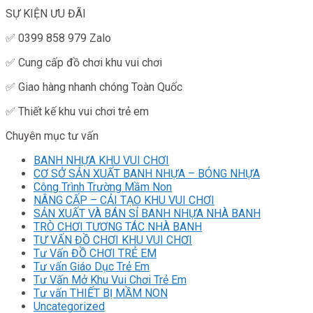
SỰ KIỆN ƯU ĐÃI
✅ 0399 858 979 Zalo
✅ Cung cấp đồ chơi khu vui chơi
✅ Giao hàng nhanh chóng Toàn Quốc
✅ Thiết kế khu vui chơi trẻ em
Chuyên mục tư vấn
BANH NHỰA KHU VUI CHƠI
CƠ SỞ SẢN XUẤT BANH NHỰA – BÓNG NHỰA
Công Trình Trường Mầm Non
NÂNG CẤP – CẢI TẠO KHU VUI CHƠI
SẢN XUẤT VÀ BÁN SỈ BANH NHỰA NHÀ BANH
TRÒ CHƠI TƯƠNG TÁC NHÀ BANH
TƯ VẤN ĐỒ CHƠI KHU VUI CHƠI
Tư Vấn ĐỒ CHƠI TRẺ EM
Tư vấn Giáo Dục Trẻ Em
Tư Vấn Mở Khu Vui Chơi Trẻ Em
Tư vấn THIẾT BỊ MẦM NON
Uncategorized