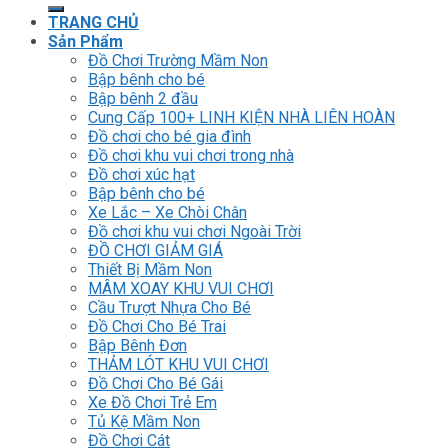
kiếm:
TRANG CHỦ
Sản Phẩm
Đồ Chơi Trường Mầm Non
Bập bênh cho bé
Bập bênh 2 đầu
Cung Cấp 100+ LINH KIỆN NHÀ LIÊN HOÀN
Đồ chơi cho bé gia đình
Đồ chơi khu vui chơi trong nhà
Đồ chơi xúc hạt
Bập bênh cho bé
Xe Lắc – Xe Chòi Chân
Đồ chơi khu vui chơi Ngoài Trời
ĐỒ CHƠI GIẢM GIÁ
Thiết Bị Mầm Non
MÂM XOAY KHU VUI CHƠI
Cầu Trượt Nhựa Cho Bé
Đồ Chơi Cho Bé Trai
Bập Bênh Đơn
THẢM LÓT KHU VUI CHƠI
Đồ Chơi Cho Bé Gái
Xe Đồ Chơi Trẻ Em
Tủ Kệ Mầm Non
Đồ Chơi Cát