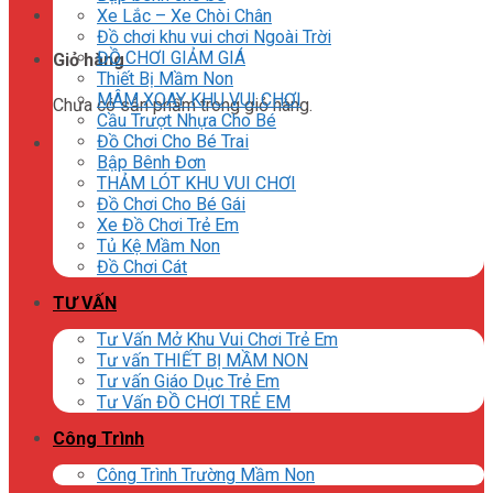
Xe Lắc – Xe Chòi Chân
Đồ chơi khu vui chơi Ngoài Trời
ĐỒ CHƠI GIẢM GIÁ
Giỏ hàng
Thiết Bị Mầm Non
MÂM XOAY KHU VUI CHƠI
Chưa có sản phẩm trong giỏ hàng.
Cầu Trượt Nhựa Cho Bé
Đồ Chơi Cho Bé Trai
Bập Bênh Đơn
THẢM LÓT KHU VUI CHƠI
Đồ Chơi Cho Bé Gái
Xe Đồ Chơi Trẻ Em
Tủ Kệ Mầm Non
Đồ Chơi Cát
TƯ VẤN
Tư Vấn Mở Khu Vui Chơi Trẻ Em
Tư vấn THIẾT BỊ MẦM NON
Tư vấn Giáo Dục Trẻ Em
Tư Vấn ĐỒ CHƠI TRẺ EM
Công Trình
Công Trình Trường Mầm Non