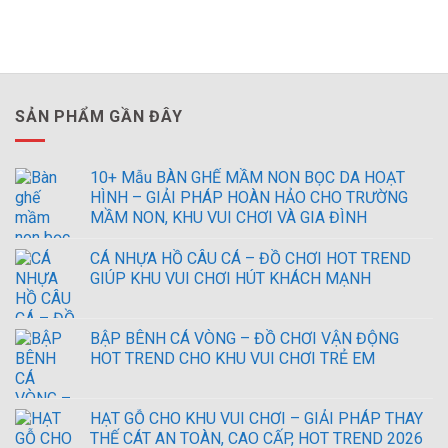
SẢN PHẨM GẦN ĐÂY
10+ Mẫu BÀN GHẾ MẦM NON BỌC DA HOẠT
HÌNH – GIẢI PHÁP HOÀN HẢO CHO TRƯỜNG
MẦM NON, KHU VUI CHƠI VÀ GIA ĐÌNH
CÁ NHỰA HỒ CÂU CÁ – ĐỒ CHƠI HOT TREND
GIÚP KHU VUI CHƠI HÚT KHÁCH MẠNH
BẬP BÊNH CÁ VÒNG – ĐỒ CHƠI VẬN ĐỘNG
HOT TREND CHO KHU VUI CHƠI TRẺ EM
HẠT GỖ CHO KHU VUI CHƠI – GIẢI PHÁP THAY
THẾ CÁT AN TOÀN, CAO CẤP, HOT TREND 2026