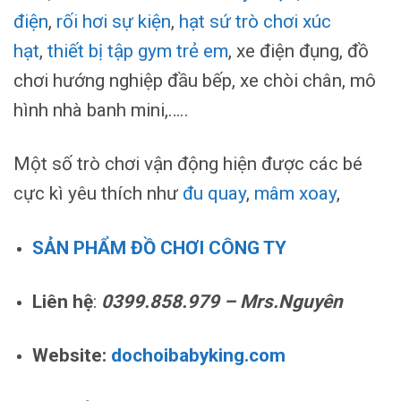
điện
,
rối hơi sự kiện
,
hạt sứ trò chơi xúc
hạt
,
thiết bị tập gym trẻ em
, xe điện đụng, đồ
chơi hướng nghiệp đầu bếp, xe chòi chân, mô
hình nhà banh mini,…..
Một số trò chơi vận động hiện được các bé
cực kì yêu thích như
đu quay
,
mâm xoay
,
SẢN PHẨM ĐỒ CHƠI CÔNG TY
Liên hệ
:
0399.858.979 – Mrs.Nguyên
Website:
dochoibabyking.com