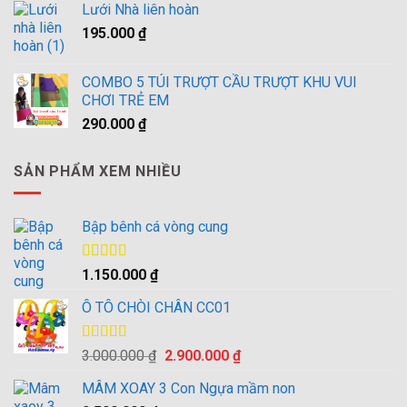
5 sao
Lưới Nhà liên hoàn
là:
tại
195.000
₫
3.000.000 ₫.
là:
2.900.000 ₫.
COMBO 5 TÚI TRƯỢT CẦU TRƯỢT KHU VUI
CHƠI TRẺ EM
290.000
₫
SẢN PHẨM XEM NHIỀU
Bập bênh cá vòng cung
Được xếp
1.150.000
₫
hạng
4.00
5 sao
Ô TÔ CHÒI CHÂN CC01
Được xếp
Giá
Giá
3.000.000
₫
2.900.000
₫
hạng
4.00
gốc
hiện
5 sao
MÂM XOAY 3 Con Ngựa mầm non
là:
tại