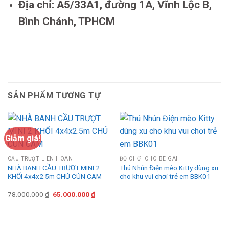
Địa chỉ: A5/33A1, đường 1A, Vĩnh Lộc B,
Bình Chánh, TPHCM
SẢN PHẨM TƯƠNG TỰ
Giảm giá!
CẦU TRƯỢT LIÊN HOÀN
ĐỒ CHƠI CHO BÉ GÁI
NHÀ BANH CẦU TRƯỢT MINI 2
Thú Nhún Điện mèo Kitty dùng xu
KHỐI 4x4x2.5m CHÚ CÚN CAM
cho khu vui chơi trẻ em BBK01
Giá
Giá
78.000.000
₫
65.000.000
₫
gốc
hiện
là:
tại
78.000.000 ₫.
là:
65.000.000 ₫.