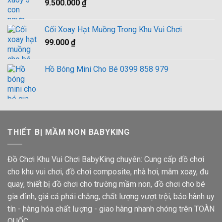
9.500.000
₫
3.000.000 ₫.
là:
2.900.000 ₫.
Cối Xoay Hạt Muồng Trong Khu Vui Chơi
99.000
₫
Hồ Bóng Mini Cho Bé 0399 858 979
THIẾT BỊ MẦM NON BABYKING
Đồ Chơi Khu Vui Chơi BabyKing chuyên: Cung cấp đồ chơi
cho khu vui chơi, đồ chơi composite, nhà hơi, mâm xoay, đu
quay, thiết bị đồ chơi cho trường mầm non, đồ chơi cho bé
gia đình, giá cả phải chăng, chất lượng vượt trội, bảo hành uy
tín - hàng hóa chất lượng - giao hàng nhanh chóng trên TOÀN
QUỐC.