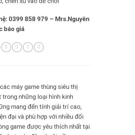
ếp, chèn xu vào để chơi
 hệ: 0399 858 979 – Mrs.Nguyên
c báo giá
các máy game thùng siêu thị
 trong những loại hình kinh
ững mang đến tính giải trí cao,
ện đại và phù hợp với nhiều đối
òng game được yêu thích nhất tại