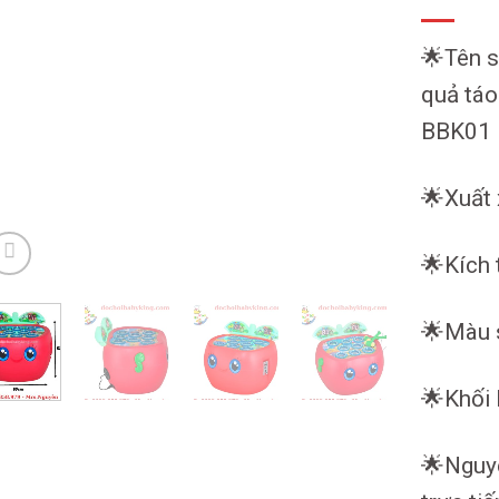
🌟Tên 
quả táo
BBK01
🌟Xuất 
🌟Kích
🌟Màu 
🌟Khối 
🌟Nguyê