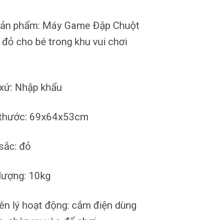
sản phẩm: Máy Game Đập Chuột
 đỏ cho bé trong khu vui chơi
xứ: Nhập khẩu
 thước: 69x64x53cm
sắc: đỏ
lượng: 10kg
n lý hoạt động: cắm điện dùng