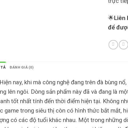
trực ti
🌟
Liên
để đượ
 TẢ
ĐÁNH GIÁ (0)
ện nay, khi mà công nghệ đang trên đà bùng nổ, 
ng lên ngôi. Dòng sản phẩm này đã và đang là một
anh tốt nhất tính đến thời điểm hiện tại. Không nh
c game trong siêu thị còn có hình thức bắt mắt, hi
ợng có các độ tuổi khác nhau. Một trong những d