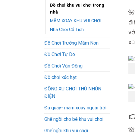
Đồ chơi khu vui chơi trong
🌺
nhà
MÂM XOAY KHU VUI CHƠI
đi
Nhà Chòi Cổ Tích
vớ
xú
Đồ Chơi Trường Mầm Non
Đồ Chơi Tự Do
Đồ Chơi Vận Động
Đồ chơi xúc hạt
ĐỒNG XU CHƠI THÚ NHÚN
ĐIỆN
Đu quay- mâm xoay ngoài trời

Ghế ngồi cho bé khu vui chơi
🌺
Ghế ngồi khu vui chơi