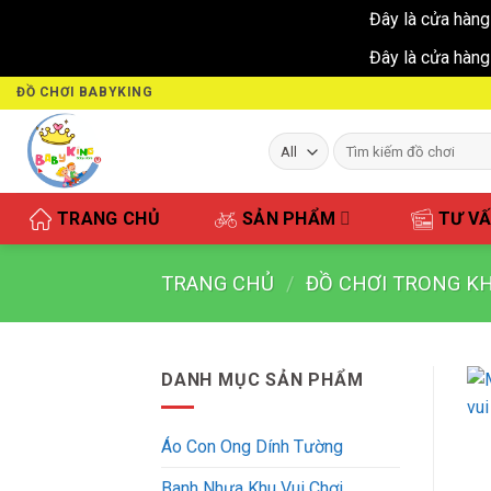
Đây là cửa hàng
Đây là cửa hàng
Skip
ĐỒ CHƠI BABYKING
to
content
Tìm
kiếm:
TRANG CHỦ
SẢN PHẨM
TƯ V
TRANG CHỦ
/
ĐỒ CHƠI TRONG KH
DANH MỤC SẢN PHẨM
Áo Con Ong Dính Tường
Banh Nhựa Khu Vui Chơi