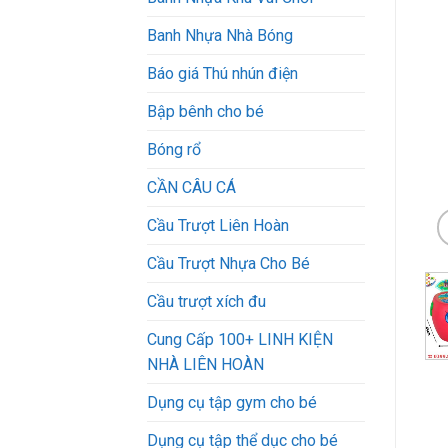
Banh Nhựa Nhà Bóng
Báo giá Thú nhún điện
Bập bênh cho bé
Bóng rổ
CẦN CÂU CÁ
Cầu Trượt Liên Hoàn
Cầu Trượt Nhựa Cho Bé
Cầu trượt xích đu
Cung Cấp 100+ LINH KIỆN
NHÀ LIÊN HOÀN
Dụng cụ tập gym cho bé
Dụng cụ tập thể dục cho bé