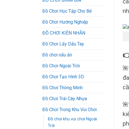
ĐỒ CHƠI GIẢM GIÁ
cá
nh
Đồ Chơi Học Tập Cho Bé
Đồ Chơi Hướng Nghiệp
ĐỒ CHƠI KIÊN NHẪN
Đồ Chơi Lấy Dấu Tay

Đồ chơi nấu ăn
Đồ Chơi Ngoài Trời
🌺
Đồ Chơi Tạo Hình 3D
đa
cầ
Đồ Chơi Thông Minh
Đồ Chơi Trái Cây Nhựa
🌺
Đồ Chơi Trong Khu Vui Chơi
ki
Đồ chơi khu vui chơi Ngoài
ph
Trời