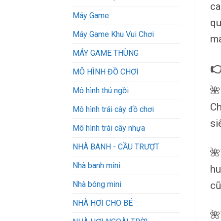
ca
Máy Game
qu
Máy Game Khu Vui Chơi
ma
MÁY GAME THÙNG

MÔ HÌNH ĐỒ CHƠI
🌺
Mô hình thú ngồi
Ch
Mô hình trái cây đồ chơi
si
Mô hình trái cây nhựa
NHÀ BANH - CẦU TRƯỢT
🌺
Nhà banh mini
hu
Nhà bóng mini
cũ
NHÀ HƠI CHO BÉ
🌺