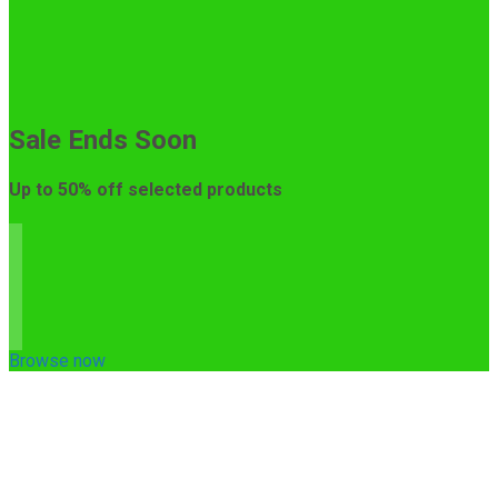
Sale Ends Soon
Up to
50% off
selected products
Browse now