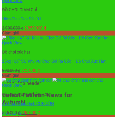
3.000.000 ₫.
là:
Quick View
2.900.000 ₫.
ĐỒ CHƠI GIẢM GIÁ
Hầm Chui Con Sâu 01
Giá
Giá
2.900.000
₫
2.850.000
₫
gốc
hiện
Giảm giá!
là:
tại
2.900.000 ₫.
là:
Quick View
2.850.000 ₫.
Đồ chơi xúc hạt
25kg HẠT SỨ Khu Vui Chơi Giá Rẻ Gốc – Đồ Chơi Xúc Hạt
Giá
Giá
890.000
₫
725.000
₫
gốc
hiện
Giảm giá!
là:
tại
A cool Top header
890.000 ₫.
là:
Quick View
725.000 ₫.
Latest Fashion News for
Đồ Chơi Trong Khu Vui Chơi
AutumN
Xe Chòi Chân Hình CON CÚN
Giá
Giá
525.000
₫
495.000
₫
Browse Now