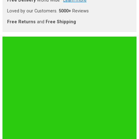
Free Delivery
World Wide*
Learn more
Loved by our Customers.
5000+
Reviews
Free Returns
and
Free Shipping