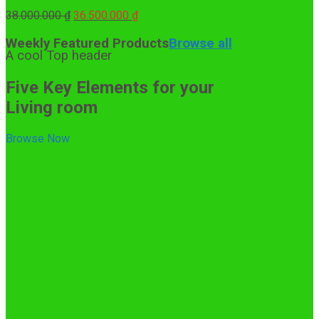
Giá
Giá
38.000.000
₫
36.500.000
₫
gốc
hiện
là:
tại
Weekly Featured Products
Browse all
A cool Top header
38.000.000 ₫.
là:
36.500.000 ₫.
Five Key Elements for your
Living room
Browse Now