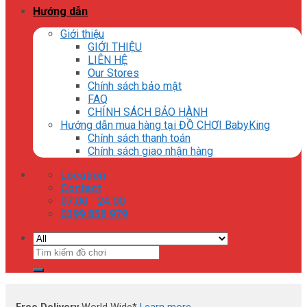
Hướng dẫn
Giới thiệu
GIỚI THIỆU
LIÊN HỆ
Our Stores
Chính sách bảo mật
FAQ
CHÍNH SÁCH BẢO HÀNH
Hướng dẫn mua hàng tại ĐỒ CHƠI BabyKing
Chính sách thanh toán
Chính sách giao nhận hàng
Location
Contact
07:00 - 24:00
0399 858 979
Tìm
kiếm: