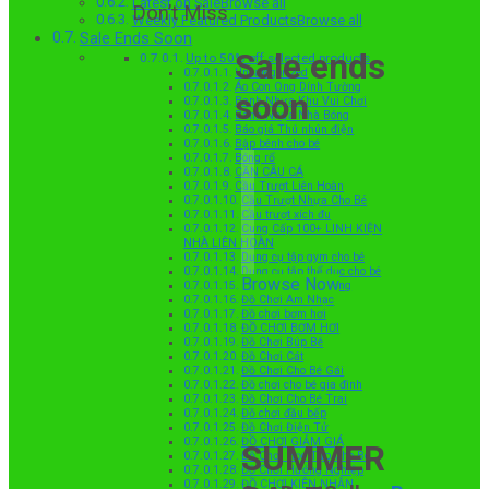
Latest on SaleBrowse all
Don’t Miss
Weekly Featured ProductsBrowse all
Sale Ends Soon
Sale ends
Up to 50% off selected products
Uncategorized
Áo Con Ong Dính Tường
soon
Banh Nhựa Khu Vui Chơi
Banh Nhựa Nhà Bóng
Báo giá Thú nhún điện
Bập bênh cho bé
Bóng rổ
CẦN CÂU CÁ
Cầu Trượt Liên Hoàn
Cầu Trượt Nhựa Cho Bé
Cầu trượt xích đu
Cung Cấp 100+ LINH KIỆN
NHÀ LIÊN HOÀN
Dụng cụ tập gym cho bé
Dụng cụ tập thể dục cho bé
Browse Now
Đệm Xốp Dán Tường
Đồ Chơi Âm Nhạc
Đồ chơi bơm hơi
ĐỒ CHƠI BƠM HƠI
Đồ Chơi Búp Bê
Đồ Chơi Cát
Đồ Chơi Cho Bé Gái
Đồ chơi cho bé gia đình
Đồ Chơi Cho Bé Trai
Đồ chơi đầu bếp
Đồ Chơi Điện Tử
ĐỒ CHƠI GIẢM GIÁ
SUMMER
Đồ Chơi Học Tập Cho Bé
Đồ Chơi Hướng Nghiệp
ĐỒ CHƠI KIÊN NHẪN