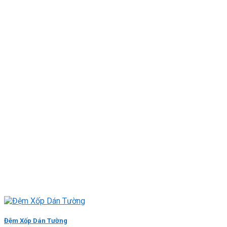
Đệm Xốp Dán Tường