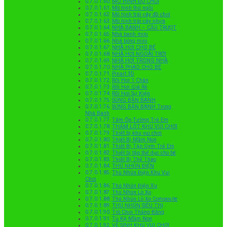
MÔ HÌNH ĐỒ CHƠI
Mô hình thú ngồi
Mô hình trái cây đồ chơi
Mô hình trái cây nhựa
NHÀ BANH – CẦU TRƯỢT
Nhà banh mini
Nhà bóng mini
NHÀ HƠI CHO BÉ
NHÀ HƠI NGOÀI TRỜI
NHÀ HƠI TRONG NHÀ
NHÀ PHAO CHO BÉ
Pinart 3D
Rối Hơi 1 Chân
Rối Hơi Giá Rẻ
Rối Hơi Sự Kiện
SÚNG BẮN BANH
SÚNG BẮN BANH Trong
Nhà Banh
Tấm Ốp Tường Trẻ Em
THẢM LÓT KHU VUI CHƠI
Thiết bị khu vui chơi
Thiết Bị Mầm Non
Thiết Bị Tập Gym Trẻ Em
Thiết bị tập thể dục cho bé
Thiết Bị Thể Thao
THÚ NHÚN ĐIỆN
Thú Nhún Điện Khu Vui
Chơi
Thú Nhún Điện Xu
Thú Nhún Lò Xo
Thú Nhún Lò Xo Composite
THÚ NHÚN SIÊU THỊ
Trò Chơi Thăng Bằng
Tủ Kệ Mầm Non
VỆ SINH KHU VUI CHƠI