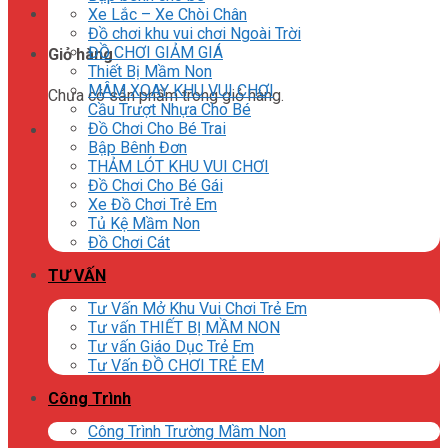
Xe Lắc – Xe Chòi Chân
Đồ chơi khu vui chơi Ngoài Trời
ĐỒ CHƠI GIẢM GIÁ
Giỏ hàng
Thiết Bị Mầm Non
MÂM XOAY KHU VUI CHƠI
Chưa có sản phẩm trong giỏ hàng.
Cầu Trượt Nhựa Cho Bé
Đồ Chơi Cho Bé Trai
Bập Bênh Đơn
THẢM LÓT KHU VUI CHƠI
Đồ Chơi Cho Bé Gái
Xe Đồ Chơi Trẻ Em
Tủ Kệ Mầm Non
Đồ Chơi Cát
TƯ VẤN
Tư Vấn Mở Khu Vui Chơi Trẻ Em
Tư vấn THIẾT BỊ MẦM NON
Tư vấn Giáo Dục Trẻ Em
Tư Vấn ĐỒ CHƠI TRẺ EM
Công Trình
Công Trình Trường Mầm Non