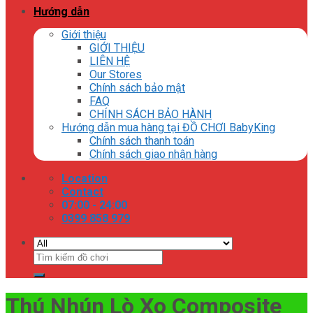
Hướng dẫn
Giới thiệu
GIỚI THIỆU
LIÊN HỆ
Our Stores
Chính sách bảo mật
FAQ
CHÍNH SÁCH BẢO HÀNH
Hướng dẫn mua hàng tại ĐỒ CHƠI BabyKing
Chính sách thanh toán
Chính sách giao nhận hàng
Location
Contact
07:00 - 24:00
0399 858 979
Tìm
kiếm:
Thú Nhún Lò Xo Composite