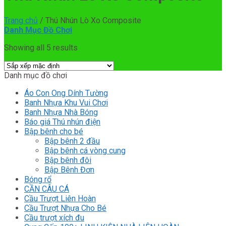
Trang chủ
/
Thú Nhún Lò Xo Composite
Danh Mục Đồ Chơi
Showing all 5 results
Danh mục đồ chơi
Áo Con Ong Dính Tường
Banh Nhựa Khu Vui Chơi
Banh Nhựa Nhà Bóng
Báo giá Thú nhún điện
Bập bênh cho bé
Bập bênh 2 đầu
Bập bênh cá vòng cung
Bập bênh đôi
Bập Bênh Đơn
Bóng rổ
CẦN CÂU CÁ
Cầu Trượt Liên Hoàn
Cầu Trượt Nhựa Cho Bé
Cầu trượt xích đu