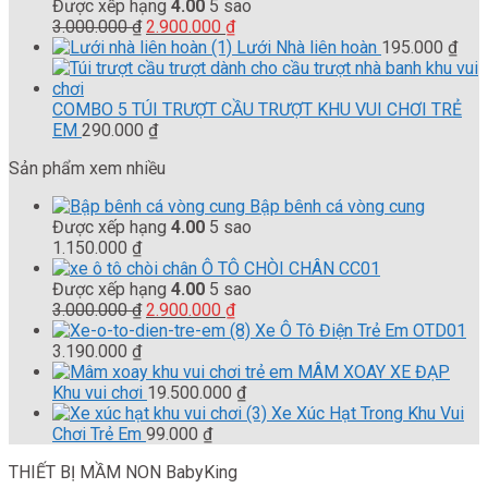
10.000.000 ₫.
Được xếp hạng
4.00
5 sao
Giá
Giá
3.000.000
₫
2.900.000
₫
gốc
hiện
Lưới Nhà liên hoàn
195.000
₫
là:
tại
3.000.000 ₫.
là:
2.900.000 ₫.
COMBO 5 TÚI TRƯỢT CẦU TRƯỢT KHU VUI CHƠI TRẺ
EM
290.000
₫
Sản phẩm xem nhiều
Bập bênh cá vòng cung
Được xếp hạng
4.00
5 sao
1.150.000
₫
Ô TÔ CHÒI CHÂN CC01
Được xếp hạng
4.00
5 sao
Giá
Giá
3.000.000
₫
2.900.000
₫
gốc
hiện
Xe Ô Tô Điện Trẻ Em OTD01
là:
tại
3.190.000
₫
3.000.000 ₫.
là:
MÂM XOAY XE ĐẠP
2.900.000 ₫.
Khu vui chơi
19.500.000
₫
Xe Xúc Hạt Trong Khu Vui
Chơi Trẻ Em
99.000
₫
THIẾT BỊ MẦM NON BabyKing