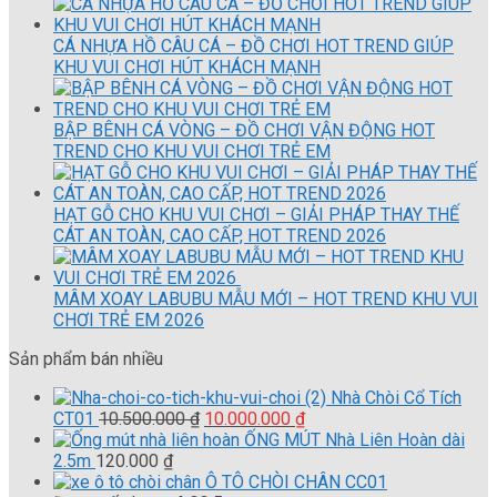
CÁ NHỰA HỒ CÂU CÁ – ĐỒ CHƠI HOT TREND GIÚP
KHU VUI CHƠI HÚT KHÁCH MẠNH
BẬP BÊNH CÁ VÒNG – ĐỒ CHƠI VẬN ĐỘNG HOT
TREND CHO KHU VUI CHƠI TRẺ EM
HẠT GỖ CHO KHU VUI CHƠI – GIẢI PHÁP THAY THẾ
CÁT AN TOÀN, CAO CẤP, HOT TREND 2026
MÂM XOAY LABUBU MẪU MỚI – HOT TREND KHU VUI
CHƠI TRẺ EM 2026
Sản phẩm bán nhiều
Nhà Chòi Cổ Tích
Giá
Giá
CT01
10.500.000
₫
10.000.000
₫
gốc
hiện
ỐNG MÚT Nhà Liên Hoàn dài
là:
tại
2.5m
120.000
₫
10.500.000 ₫.
là:
Ô TÔ CHÒI CHÂN CC01