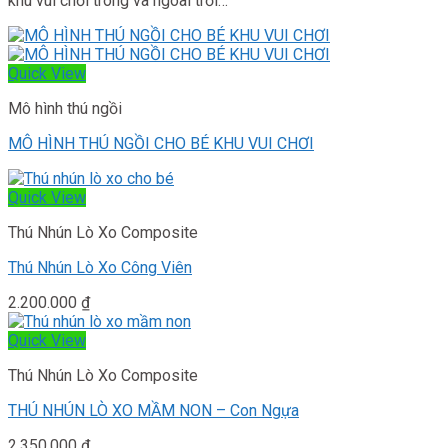
khu vui chơi trong và ngoài trời…
Quick View
Mô hình thú ngồi
MÔ HÌNH THÚ NGỒI CHO BÉ KHU VUI CHƠI
Quick View
Thú Nhún Lò Xo Composite
Thú Nhún Lò Xo Công Viên
2.200.000
₫
Quick View
Thú Nhún Lò Xo Composite
THÚ NHÚN LÒ XO MẦM NON – Con Ngựa
2.350.000
₫