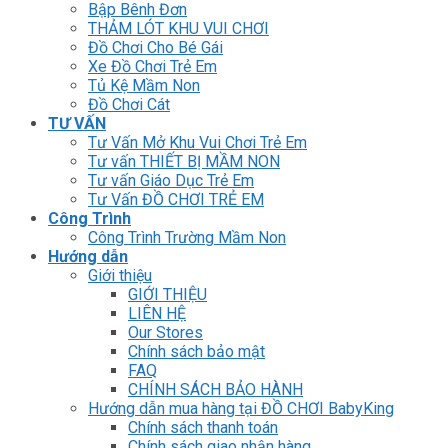
Bập Bênh Đơn
THẢM LÓT KHU VUI CHƠI
Đồ Chơi Cho Bé Gái
Xe Đồ Chơi Trẻ Em
Tủ Kệ Mầm Non
Đồ Chơi Cát
TƯ VẤN
Tư Vấn Mở Khu Vui Chơi Trẻ Em
Tư vấn THIẾT BỊ MẦM NON
Tư vấn Giáo Dục Trẻ Em
Tư Vấn ĐỒ CHƠI TRẺ EM
Công Trình
Công Trình Trường Mầm Non
Hướng dẫn
Giới thiệu
GIỚI THIỆU
LIÊN HỆ
Our Stores
Chính sách bảo mật
FAQ
CHÍNH SÁCH BẢO HÀNH
Hướng dẫn mua hàng tại ĐỒ CHƠI BabyKing
Chính sách thanh toán
Chính sách giao nhận hàng