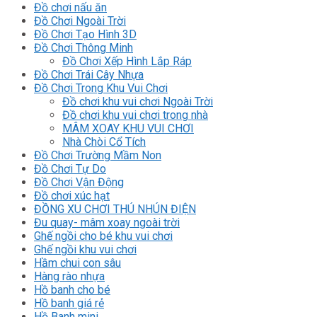
Đồ chơi nấu ăn
Đồ Chơi Ngoài Trời
Đồ Chơi Tạo Hình 3D
Đồ Chơi Thông Minh
Đồ Chơi Xếp Hình Lắp Ráp
Đồ Chơi Trái Cây Nhựa
Đồ Chơi Trong Khu Vui Chơi
Đồ chơi khu vui chơi Ngoài Trời
Đồ chơi khu vui chơi trong nhà
MÂM XOAY KHU VUI CHƠI
Nhà Chòi Cổ Tích
Đồ Chơi Trường Mầm Non
Đồ Chơi Tự Do
Đồ Chơi Vận Động
Đồ chơi xúc hạt
ĐỒNG XU CHƠI THÚ NHÚN ĐIỆN
Đu quay- mâm xoay ngoài trời
Ghế ngồi cho bé khu vui chơi
Ghế ngồi khu vui chơi
Hầm chui con sâu
Hàng rào nhựa
Hồ banh cho bé
Hồ banh giá rẻ
Hồ Banh mini