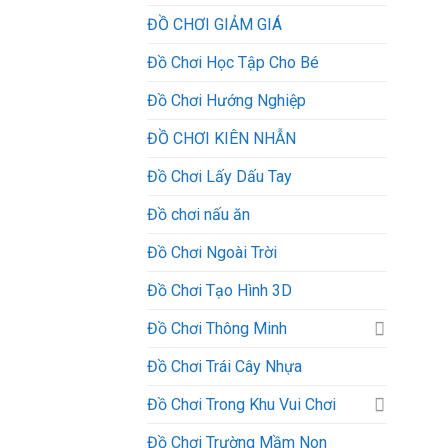
ĐỒ CHƠI GIẢM GIÁ
Đồ Chơi Học Tập Cho Bé
Đồ Chơi Hướng Nghiệp
ĐỒ CHƠI KIÊN NHẪN
Đồ Chơi Lấy Dấu Tay
Đồ chơi nấu ăn
Đồ Chơi Ngoài Trời
Đồ Chơi Tạo Hình 3D
Đồ Chơi Thông Minh
Đồ Chơi Trái Cây Nhựa
Đồ Chơi Trong Khu Vui Chơi
Đồ Chơi Trường Mầm Non