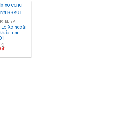
HO BÉ GÁI
 Lò Xo ngoài
 khẩu mới
01
0
₫
Giá
0
₫
hiện
tại
 ₫.
là:
2.319.000 ₫.