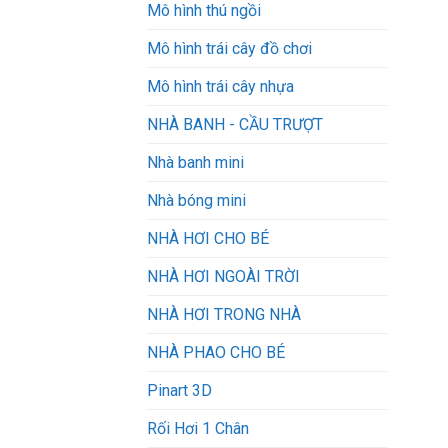
Mô hình thú ngồi
Mô hình trái cây đồ chơi
Mô hình trái cây nhựa
NHÀ BANH - CẦU TRƯỢT
Nhà banh mini
Nhà bóng mini
NHÀ HƠI CHO BÉ
NHÀ HƠI NGOÀI TRỜI
NHÀ HƠI TRONG NHÀ
NHÀ PHAO CHO BÉ
Pinart 3D
Rối Hơi 1 Chân