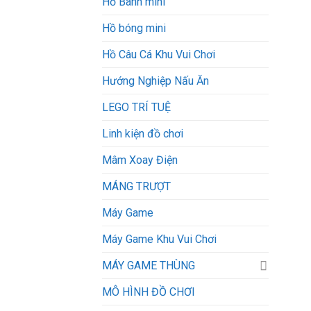
Hồ Banh mini
Hồ bóng mini
Hồ Câu Cá Khu Vui Chơi
Hướng Nghiệp Nấu Ăn
LEGO TRÍ TUỆ
Linh kiện đồ chơi
Mâm Xoay Điện
MÁNG TRƯỢT
Máy Game
Máy Game Khu Vui Chơi
MÁY GAME THÙNG
MÔ HÌNH ĐỒ CHƠI