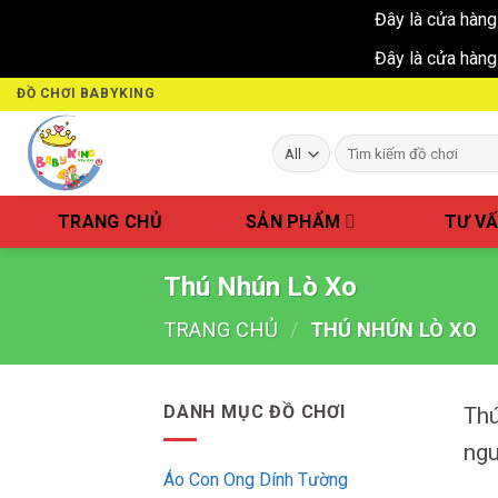
Đây là cửa hàng
Đây là cửa hàng
Skip
ĐỒ CHƠI BABYKING
to
content
Tìm
kiếm:
TRANG CHỦ
SẢN PHẨM
TƯ V
Thú Nhún Lò Xo
TRANG CHỦ
/
THÚ NHÚN LÒ XO
DANH MỤC ĐỒ CHƠI
Thú
ngu
Áo Con Ong Dính Tường