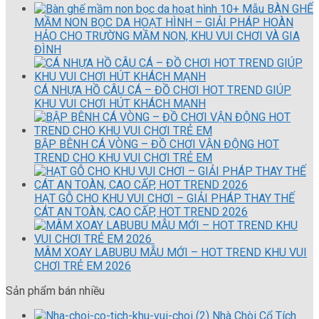
10+ Mẫu BÀN GHẾ
MẦM NON BỌC DA HOẠT HÌNH – GIẢI PHÁP HOÀN
HẢO CHO TRƯỜNG MẦM NON, KHU VUI CHƠI VÀ GIA
ĐÌNH
CÁ NHỰA HỒ CÂU CÁ – ĐỒ CHƠI HOT TREND GIÚP
KHU VUI CHƠI HÚT KHÁCH MẠNH
BẬP BÊNH CÁ VÒNG – ĐỒ CHƠI VẬN ĐỘNG HOT
TREND CHO KHU VUI CHƠI TRẺ EM
HẠT GỖ CHO KHU VUI CHƠI – GIẢI PHÁP THAY THẾ
CÁT AN TOÀN, CAO CẤP, HOT TREND 2026
MÂM XOAY LABUBU MẪU MỚI – HOT TREND KHU VUI
CHƠI TRẺ EM 2026
Sản phẩm bán nhiều
Nhà Chòi Cổ Tích