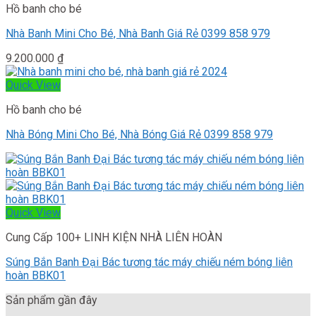
Hồ banh cho bé
Nhà Banh Mini Cho Bé, Nhà Banh Giá Rẻ 0399 858 979
9.200.000
₫
Quick View
Hồ banh cho bé
Nhà Bóng Mini Cho Bé, Nhà Bóng Giá Rẻ 0399 858 979
Quick View
Cung Cấp 100+ LINH KIỆN NHÀ LIÊN HOÀN
Súng Bắn Banh Đại Bác tương tác máy chiếu ném bóng liên
hoàn BBK01
Sản phẩm gần đây