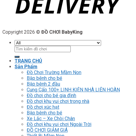
Copyright 2026 ©
ĐỒ CHƠI BabyKing
Tìm
kiếm:
TRANG CHỦ
Sản Phẩm
Đồ Chơi Trường Mầm Non
Bập bênh cho bé
Bập bênh 2 đầu
Cung Cấp 100+ LINH KIỆN NHÀ LIÊN HOÀN
Đồ chơi cho bé gia đình
Đồ chơi khu vui chơi trong nhà
Đồ chơi xúc hạt
Bập bênh cho bé
Xe Lắc – Xe Chòi Chân
Đồ chơi khu vui chơi Ngoài Trời
ĐỒ CHƠI GIẢM GIÁ
Thiết Bị Mầm Non