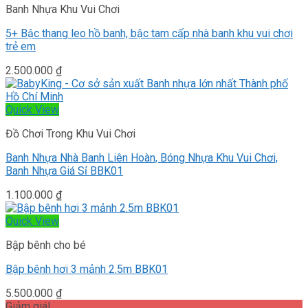
Banh Nhựa Khu Vui Chơi
5+ Bậc thang leo hồ banh, bậc tam cấp nhà banh khu vui chơi
trẻ em
2.500.000
₫
Quick View
Đồ Chơi Trong Khu Vui Chơi
Banh Nhựa Nhà Banh Liên Hoàn, Bóng Nhựa Khu Vui Chơi,
Banh Nhựa Giá Sỉ BBK01
1.100.000
₫
Quick View
Bập bênh cho bé
Bập bênh hơi 3 mảnh 2.5m BBK01
5.500.000
₫
Giảm giá!