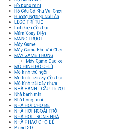
Hồ bóng mini
Hồ Câu Cá Khu Vui Chơi
Hướng Nghiệp Nấu Ăn
LEGO TRÍ TUỆ
Linh kiện đồ chơi
Mâm Xoay Điện
MÁNG TRƯỢT
Máy Game
Máy Game Khu Vui Chơi
MÁY GAME THÙNG
Máy Game Đua xe
MÔ HÌNH ĐỒ CHƠI
Mô hình thú ngồi
Mô hình trái cây đồ chơi
Mô hình trái cây nhựa
NHÀ BANH - CẦU TRƯỢT
Nhà banh mini
Nhà bóng mini
NHÀ HƠI CHO BÉ
NHÀ HƠI NGOÀI TRỜI
NHÀ HƠI TRONG NHÀ
NHÀ PHAO CHO BÉ
Pinart 3D