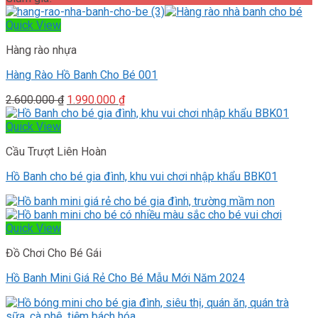
Quick View
Hàng rào nhựa
Hàng Rào Hồ Banh Cho Bé 001
Giá
Giá
2.600.000
₫
1.990.000
₫
gốc
hiện
là:
tại
Quick View
2.600.000 ₫.
là:
Cầu Trượt Liên Hoàn
1.990.000 ₫.
Hồ Banh cho bé gia đình, khu vui chơi nhập khẩu BBK01
Quick View
Đồ Chơi Cho Bé Gái
Hồ Banh Mini Giá Rẻ Cho Bé Mẫu Mới Năm 2024