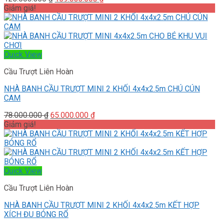
gốc
hiện
Giảm giá!
là:
tại
120.000.000 ₫.
là:
109.000.000 ₫.
Quick View
Cầu Trượt Liên Hoàn
NHÀ BANH CẦU TRƯỢT MINI 2 KHỐI 4x4x2.5m CHÚ CÚN
CAM
Giá
Giá
78.000.000
₫
65.000.000
₫
gốc
hiện
Giảm giá!
là:
tại
78.000.000 ₫.
là:
65.000.000 ₫.
Quick View
Cầu Trượt Liên Hoàn
NHÀ BANH CẦU TRƯỢT MINI 2 KHỐI 4x4x2.5m KẾT HỢP
XÍCH ĐU BÓNG RỔ