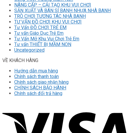
NÂNG CẤP – CẢI TẠO KHU VUI CHƠI
SẢN XUẤT VÀ BÁN SỈ BANH NHỰA NHÀ BANH
TRÒ CHƠI TƯƠNG TÁC NHÀ BANH
TƯ VẤN ĐỒ CHƠI KHU VUI CHƠI
Tư Vấn ĐỒ CHƠI TRẺ EM
Tư vấn Giáo Dục Trẻ Em
Tư Vấn Mở Khu Vui Chơi Trẻ Em
Tư vấn THIẾT BỊ MẦM NON
Uncategorized
VỀ KHÁCH HÀNG
Hướng dẫn mua hàng
Chính sách thanh toán
Chính sách giao nhận hàng
CHÍNH SÁCH BẢO HÀNH
Chính sách đổi trả hàng