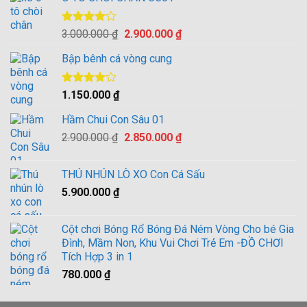
Được
Giá
Giá
3.000.000
₫
2.900.000
₫
xếp hạng
gốc
hiện
4.00
5
Bập bênh cá vòng cung
là:
tại
sao
3.000.000 ₫.
là:
2.900.000 ₫.
Được
1.150.000
₫
xếp hạng
4.00
5
Hầm Chui Con Sâu 01
sao
Giá
Giá
2.900.000
₫
2.850.000
₫
gốc
hiện
là:
tại
THÚ NHÚN LÒ XO Con Cá Sấu
2.900.000 ₫.
là:
5.900.000
₫
2.850.000 ₫.
Cột chơi Bóng Rổ Bóng Đá Ném Vòng Cho bé Gia
Đình, Mầm Non, Khu Vui Chơi Trẻ Em -ĐỒ CHƠI
Tích Hợp 3 in 1
780.000
₫