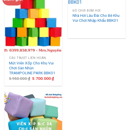
ĐỒ CHƠI BƠM HƠI
Nhà Hơi Lâu Đài Cho Bé Khu
Vui Chơi Nhập Khẩu BBK01
CẦU TRƯỢT LIÊN HOÀN
Mút Viên Xốp Cho Khu Vui
Chơi Sàn Nhún
TRAMPOLINE PARK BBK01
Giá
Giá
5.950.000
₫
5.700.000
₫
gốc
hiện
là:
tại
5.950.000 ₫.
là:
5.700.000 ₫.