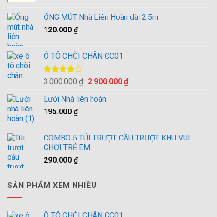
gốc
hiện
là:
tại
ỐNG MÚT Nhà Liên Hoàn dài 2.5m
10.500.000 ₫.
là:
120.000
₫
10.000.000 ₫.
Ô TÔ CHÒI CHÂN CC01
Được
Giá
Giá
3.000.000
₫
2.900.000
₫
xếp hạng
gốc
hiện
4.00
5
Lưới Nhà liên hoàn
là:
tại
sao
195.000
₫
3.000.000 ₫.
là:
2.900.000 ₫.
COMBO 5 TÚI TRƯỢT CẦU TRƯỢT KHU VUI
CHƠI TRẺ EM
290.000
₫
SẢN PHẨM XEM NHIỀU
Ô TÔ CHÒI CHÂN CC01