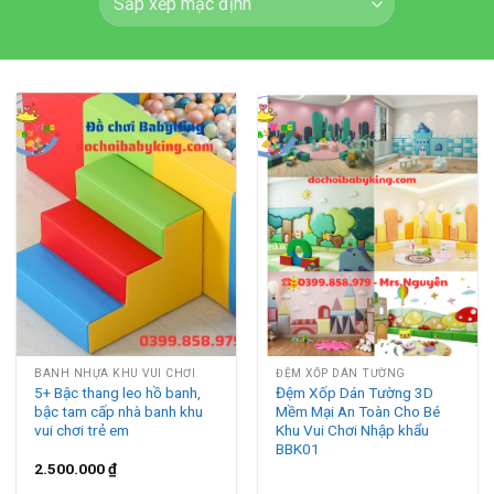
BANH NHỰA KHU VUI CHƠI
ĐỆM XỐP DÁN TƯỜNG
5+ Bậc thang leo hồ banh,
Đệm Xốp Dán Tường 3D
bậc tam cấp nhà banh khu
Mềm Mại An Toàn Cho Bé
vui chơi trẻ em
Khu Vui Chơi Nhập khẩu
BBK01
2.500.000
₫