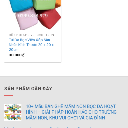
ĐỒ CHƠI KHU VUI CHƠI TRONG NHÀ
Túi Da Bọc Viên Xốp Sàn
Nhún Kích Thước 20 x 20 x
20cm
30.000
₫
SẢN PHẨM GẦN ĐÂY
10+ Mẫu BÀN GHẾ MẦM NON BỌC DA HOẠT
HÌNH – GIẢI PHÁP HOÀN HẢO CHO TRƯỜNG
MẦM NON, KHU VUI CHƠI VÀ GIA ĐÌNH