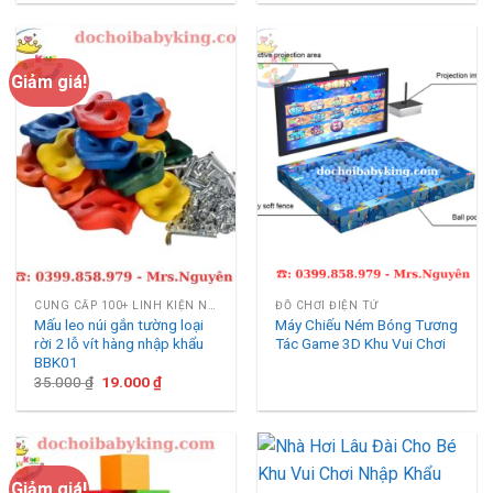
Giảm giá!
CUNG CẤP 100+ LINH KIỆN NHÀ LIÊN HOÀN
ĐỒ CHƠI ĐIỆN TỬ
Mấu leo núi gắn tường loại
Máy Chiếu Ném Bóng Tương
rời 2 lỗ vít hàng nhập khẩu
Tác Game 3D Khu Vui Chơi
BBK01
Giá
Giá
35.000
₫
19.000
₫
gốc
hiện
là:
tại
35.000 ₫.
là:
19.000 ₫.
Giảm giá!