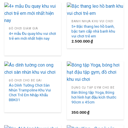
BANH NHỰA KHU VUI CHƠI
5+ Bậc thang leo hồ banh,
ĐỒ CHƠI GIẢM GIÁ
bậc tam cấp nhà banh khu
4+ mẫu Đu quay khu vui chơi
vui chơi trẻ em
trẻ em mới nhất hiện nay
2.500.000
₫
ĐỒ CHƠI CHO BÉ GÁI
Áo Dính Tường Chơi Sàn
DỤNG CỤ TẬP GYM CHO BÉ
Nhún Trampoline Khu Vui
Bán Bóng tập Yoga, Bóng
Chơi Trẻ Em Nhập Khẩu
hơi hình hạt đậu kích thước
BBK01
90cm x 45cm
350.000
₫