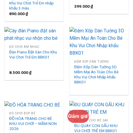
Khu Vui Chơi Trẻ Em nhập
399.000
₫
khẩu 3 màu
890.000
₫
ĐỒ CHƠI ÂM NHẠC
Đàn Piano Đặt Sàn Cho Khu
Vui Chơi Trẻ Em BBK01
ĐỆM XỐP DÁN TƯỜNG
Đệm Xốp Dán Tường 3D
Mềm Mại An Toàn Cho Bé
8.500.000
₫
Khu Vui Chơi Nhập khẩu
BBK01
ĐỒ CHƠI BÚP BÊ
Giảm giá!
ĐỒ HÓA TRANG CHO BÉ
ĐỒ CHƠI CHO BÉ GÁI
KHU VUI CHƠI – MẦM NON
ĐU QUAY CON GẤU KHU
2026
VUI CHƠI TRẺ EM BBK01