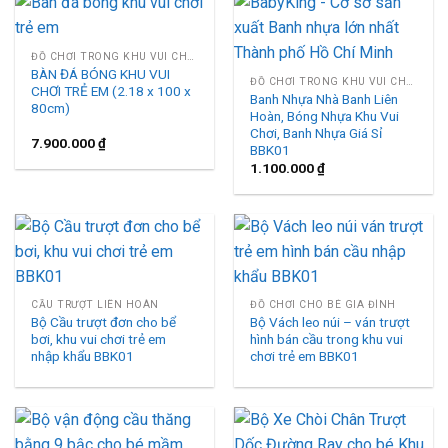
ĐỒ CHƠI TRONG KHU VUI CHƠI
BÀN ĐÁ BÓNG KHU VUI
ĐỒ CHƠI TRONG KHU VUI CHƠI
CHƠI TRẺ EM (2.18 x 100 x
Banh Nhựa Nhà Banh Liên
80cm)
Hoàn, Bóng Nhựa Khu Vui
Chơi, Banh Nhựa Giá Sỉ
7.900.000
₫
BBK01
1.100.000
₫
CẦU TRƯỢT LIÊN HOÀN
ĐỒ CHƠI CHO BÉ GIA ĐÌNH
Bộ Cầu trượt đơn cho bể
Bộ Vách leo núi – ván trượt
bơi, khu vui chơi trẻ em
hình bán cầu trong khu vui
nhập khẩu BBK01
chơi trẻ em BBK01