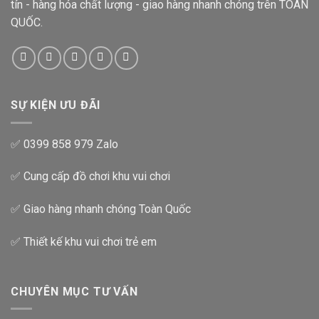
tín - hàng hóa chất lượng - giao hàng nhanh chóng trên TOÀN
QUỐC.
SỰ KIỆN ƯU ĐÃI
✅ 0399 858 979 Zalo
✅ Cung cấp đồ chơi khu vui chơi
✅ Giao hàng nhanh chóng Toàn Quốc
✅ Thiết kế khu vui chơi trẻ em
CHUYÊN MỤC TƯ VẤN