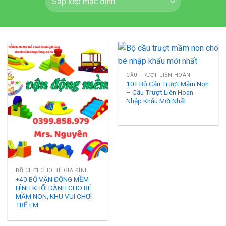
CẦU TRƯỢT LIÊN HOÀN
10+ Bộ Cầu Trượt Mầm Non
– Cầu Trượt Liên Hoàn
Nhập Khẩu Mới Nhất
ĐỒ CHƠI CHO BÉ GIA ĐÌNH
+40 BỘ VẬN ĐỘNG MỀM
HÌNH KHỐI DÀNH CHO BÉ
MẦM NON, KHU VUI CHƠI
TRẺ EM