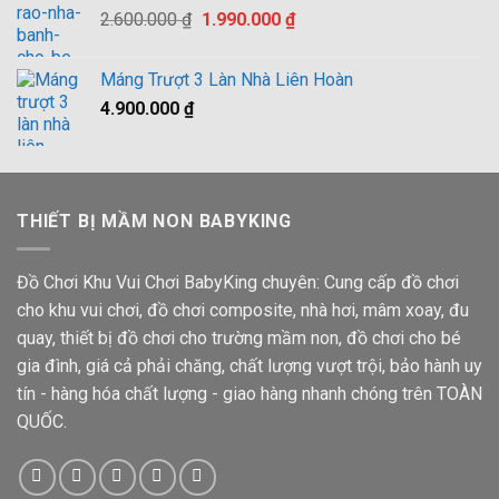
Giá
Giá
2.600.000
₫
1.990.000
₫
gốc
hiện
là:
tại
Máng Trượt 3 Làn Nhà Liên Hoàn
2.600.000 ₫.
là:
4.900.000
₫
1.990.000 ₫.
THIẾT BỊ MẦM NON BABYKING
Đồ Chơi Khu Vui Chơi BabyKing chuyên: Cung cấp đồ chơi
cho khu vui chơi, đồ chơi composite, nhà hơi, mâm xoay, đu
quay, thiết bị đồ chơi cho trường mầm non, đồ chơi cho bé
gia đình, giá cả phải chăng, chất lượng vượt trội, bảo hành uy
tín - hàng hóa chất lượng - giao hàng nhanh chóng trên TOÀN
QUỐC.