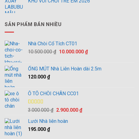
KHU VUI CHƠI TRẺ EM 2026
SẢN PHẨM BÁN NHIỀU
Nhà Chòi Cổ Tích CT01
Giá
Giá
10.500.000
₫
10.000.000
₫
gốc
hiện
là:
tại
ỐNG MÚT Nhà Liên Hoàn dài 2.5m
10.500.000 ₫.
là:
120.000
₫
10.000.000 ₫.
Ô TÔ CHÒI CHÂN CC01
Được xếp
Giá
Giá
3.000.000
₫
2.900.000
₫
hạng
4.00
gốc
hiện
5 sao
Lưới Nhà liên hoàn
là:
tại
195.000
₫
3.000.000 ₫.
là:
2.900.000 ₫.