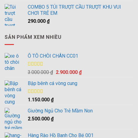
COMBO 5 TÚI TRƯỢT CẦU TRƯỢT KHU VUI
CHƠI TRẺ EM
290.000
₫
SẢN PHẨM XEM NHIỀU
Ô TÔ CHÒI CHÂN CC01
Được xếp
Giá
Giá
3.000.000
₫
2.900.000
₫
hạng
4.00
gốc
hiện
5 sao
Bập bênh cá vòng cung
là:
tại
3.000.000 ₫.
là:
2.900.000 ₫.
Được xếp
1.150.000
₫
hạng
4.00
5 sao
Giường Ngủ Cho Trẻ Mầm Non
2.500.000
₫
Hàng Rào Hồ Banh Cho Bé 001