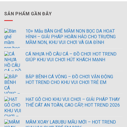
SẢN PHẨM GẦN ĐÂY
10+ Mẫu BÀN GHẾ MẦM NON BỌC DA HOẠT
HÌNH – GIẢI PHÁP HOÀN HẢO CHO TRƯỜNG
MẦM NON, KHU VUI CHƠI VÀ GIA ĐÌNH
CÁ NHỰA HỒ CÂU CÁ – ĐỒ CHƠI HOT TREND
GIÚP KHU VUI CHƠI HÚT KHÁCH MẠNH
BẬP BÊNH CÁ VÒNG – ĐỒ CHƠI VẬN ĐỘNG
HOT TREND CHO KHU VUI CHƠI TRẺ EM
HẠT GỖ CHO KHU VUI CHƠI – GIẢI PHÁP THAY
THẾ CÁT AN TOÀN, CAO CẤP, HOT TREND 2026
MÂM XOAY LABUBU MẪU MỚI – HOT TREND