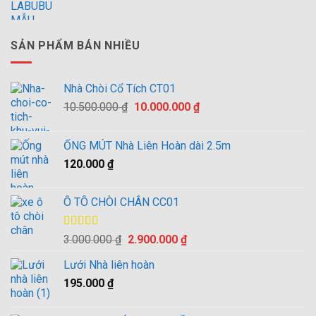
SẢN PHẨM BÁN NHIỀU
Nhà Chòi Cổ Tích CT01
Giá
Giá
10.500.000
₫
10.000.000
₫
gốc
hiện
là:
tại
ỐNG MÚT Nhà Liên Hoàn dài 2.5m
10.500.000 ₫.
là:
120.000
₫
10.000.000 ₫.
Ô TÔ CHÒI CHÂN CC01
Được xếp
Giá
Giá
3.000.000
₫
2.900.000
₫
hạng
4.00
gốc
hiện
5 sao
Lưới Nhà liên hoàn
là:
tại
195.000
₫
3.000.000 ₫.
là:
2.900.000 ₫.