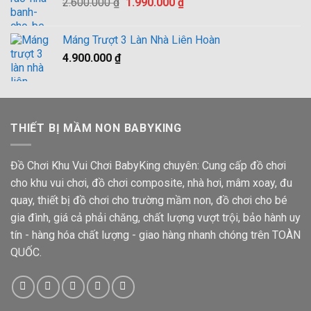
Giá
Giá
2.600.000
₫
1.990.000
₫
gốc
hiện
là:
tại
Máng Trượt 3 Làn Nhà Liên Hoàn
2.600.000 ₫.
là:
4.900.000
₫
1.990.000 ₫.
THIẾT BỊ MẦM NON BABYKING
Đồ Chơi Khu Vui Chơi BabyKing chuyên: Cung cấp đồ chơi
cho khu vui chơi, đồ chơi composite, nhà hơi, mâm xoay, đu
quay, thiết bị đồ chơi cho trường mầm non, đồ chơi cho bé
gia đình, giá cả phải chăng, chất lượng vượt trội, bảo hành uy
tín - hàng hóa chất lượng - giao hàng nhanh chóng trên TOÀN
QUỐC.