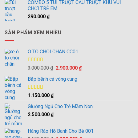
COMBO 5 TÚI TRƯỢT CẦU TRƯỢT KHU VUI
CHƠI TRẺ EM
290.000
₫
SẢN PHẨM XEM NHIỀU
Ô TÔ CHÒI CHÂN CC01
Được xếp
Giá
Giá
3.000.000
₫
2.900.000
₫
hạng
4.00
gốc
hiện
5 sao
Bập bênh cá vòng cung
là:
tại
3.000.000 ₫.
là:
2.900.000 ₫.
Được xếp
1.150.000
₫
hạng
4.00
5 sao
Giường Ngủ Cho Trẻ Mầm Non
2.500.000
₫
Hàng Rào Hồ Banh Cho Bé 001