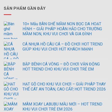
SẢN PHẨM GẦN ĐÂY
10+ Mẫu BÀN GHẾ MẦM NON BỌC DA HOẠT
HÌNH – GIẢI PHÁP HOÀN HẢO CHO TRƯỜNG
MẦM NON, KHU VUI CHƠI VÀ GIA ĐÌNH
CÁ NHỰA HỒ CÂU CÁ – ĐỒ CHƠI HOT TREND
GIÚP KHU VUI CHƠI HÚT KHÁCH MẠNH
BẬP BÊNH CÁ VÒNG – ĐỒ CHƠI VẬN ĐỘNG
HOT TREND CHO KHU VUI CHƠI TRẺ EM
HẠT GỖ CHO KHU VUI CHƠI – GIẢI PHÁP THAY
THẾ CÁT AN TOÀN, CAO CẤP, HOT TREND 2026
MÂM XOAY LABUBU MẪU MỚI – HOT TREND
KHU VUI CHƠI TRẺ EM 2026