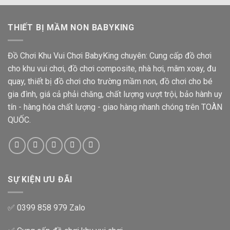
THIẾT BỊ MẦM NON BABYKING
Đồ Chơi Khu Vui Chơi BabyKing chuyên: Cung cấp đồ chơi
cho khu vui chơi, đồ chơi composite, nhà hơi, mâm xoay, đu
quay, thiết bị đồ chơi cho trường mầm non, đồ chơi cho bé
gia đình, giá cả phải chăng, chất lượng vượt trội, bảo hành uy
tín - hàng hóa chất lượng - giao hàng nhanh chóng trên TOÀN
QUỐC.
SỰ KIỆN ƯU ĐÃI
✅ 0399 858 979 Zalo