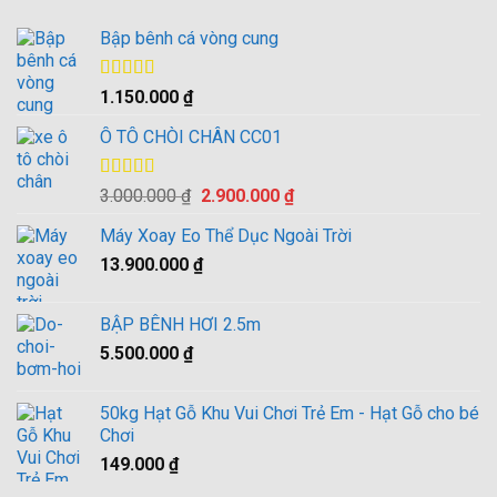
Bập bênh cá vòng cung
Được xếp
1.150.000
₫
hạng
4.00
5 sao
Ô TÔ CHÒI CHÂN CC01
Được xếp
Giá
Giá
3.000.000
₫
2.900.000
₫
hạng
4.00
gốc
hiện
5 sao
Máy Xoay Eo Thể Dục Ngoài Trời
là:
tại
13.900.000
₫
3.000.000 ₫.
là:
2.900.000 ₫.
BẬP BÊNH HƠI 2.5m
5.500.000
₫
50kg Hạt Gỗ Khu Vui Chơi Trẻ Em - Hạt Gỗ cho bé
Chơi
149.000
₫