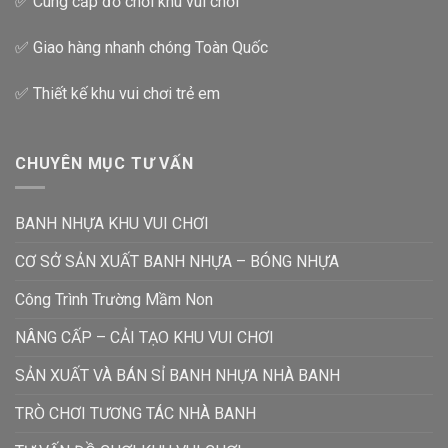
✅ Cung cấp đồ chơi khu vui chơi
✅ Giao hàng nhanh chóng Toàn Quốc
✅ Thiết kế khu vui chơi trẻ em
CHUYÊN MỤC TƯ VẤN
BANH NHỰA KHU VUI CHƠI
CƠ SỞ SẢN XUẤT BANH NHỰA – BÓNG NHỰA
Công Trình Trường Mầm Non
NÂNG CẤP – CẢI TẠO KHU VUI CHƠI
SẢN XUẤT VÀ BÁN SỈ BANH NHỰA NHÀ BANH
TRÒ CHƠI TƯƠNG TÁC NHÀ BANH