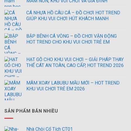
MẦM NON, KHU VUI CHƠI VÀ GIA ĐÌNH
CÁ NHỰA HỒ CÂU CÁ – ĐỒ CHƠI HOT TREND
GIÚP KHU VUI CHƠI HÚT KHÁCH MẠNH
BẬP BÊNH CÁ VÒNG – ĐỒ CHƠI VẬN ĐỘNG
HOT TREND CHO KHU VUI CHƠI TRẺ EM
HẠT GỖ CHO KHU VUI CHƠI – GIẢI PHÁP THAY
THẾ CÁT AN TOÀN, CAO CẤP, HOT TREND 2026
MÂM XOAY LABUBU MẪU MỚI – HOT TREND
KHU VUI CHƠI TRẺ EM 2026
SẢN PHẨM BÁN NHIỀU
Nhà Chòi Cổ Tích CT01