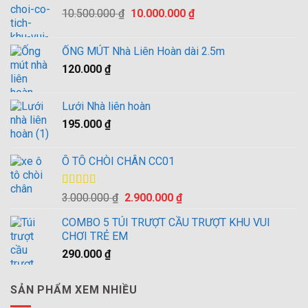
Giá
Giá
10.500.000
₫
10.000.000
₫
gốc
hiện
là:
tại
ỐNG MÚT Nhà Liên Hoàn dài 2.5m
10.500.000 ₫.
là:
120.000
₫
10.000.000 ₫.
Lưới Nhà liên hoàn
195.000
₫
Ô TÔ CHÒI CHÂN CC01
Được xếp
Giá
Giá
3.000.000
₫
2.900.000
₫
hạng
4.00
gốc
hiện
5 sao
COMBO 5 TÚI TRƯỢT CẦU TRƯỢT KHU VUI
là:
tại
CHƠI TRẺ EM
3.000.000 ₫.
là:
290.000
₫
2.900.000 ₫.
SẢN PHẨM XEM NHIỀU