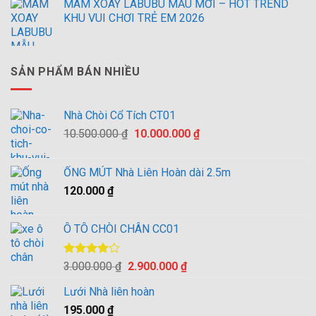
MÂM XOAY LABUBU MẪU MỚI – HOT TREND
KHU VUI CHƠI TRẺ EM 2026
SẢN PHẨM BÁN NHIỀU
Nhà Chòi Cổ Tích CT01
Giá
Giá
10.500.000
₫
10.000.000
₫
gốc
hiện
là:
tại
ỐNG MÚT Nhà Liên Hoàn dài 2.5m
10.500.000 ₫.
là:
120.000
₫
10.000.000 ₫.
Ô TÔ CHÒI CHÂN CC01
Được
Giá
Giá
3.000.000
₫
2.900.000
₫
xếp hạng
gốc
hiện
4.00
5
Lưới Nhà liên hoàn
là:
tại
sao
195.000
₫
3.000.000 ₫.
là: