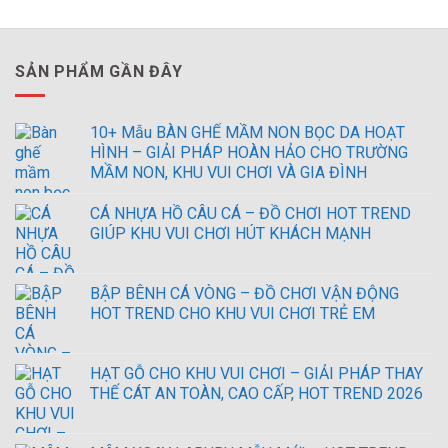
SẢN PHẨM GẦN ĐÂY
10+ Mẫu BÀN GHẾ MẦM NON BỌC DA HOẠT
HÌNH – GIẢI PHÁP HOÀN HẢO CHO TRƯỜNG
MẦM NON, KHU VUI CHƠI VÀ GIA ĐÌNH
CÁ NHỰA HỒ CÂU CÁ – ĐỒ CHƠI HOT TREND
GIÚP KHU VUI CHƠI HÚT KHÁCH MẠNH
BẬP BÊNH CÁ VÒNG – ĐỒ CHƠI VẬN ĐỘNG
HOT TREND CHO KHU VUI CHƠI TRẺ EM
HẠT GỖ CHO KHU VUI CHƠI – GIẢI PHÁP THAY
THẾ CÁT AN TOÀN, CAO CẤP, HOT TREND 2026