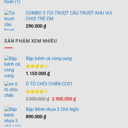
2.900.000 ₫.
COMBO 5 TÚI TRƯỢT CẦU TRƯỢT KHU VUI
CHƠI TRẺ EM
290.000
₫
SẢN PHẨM XEM NHIỀU
Bập bênh cá vòng cung
Được
1.150.000
₫
xếp hạng
4.00
5
Ô TÔ CHÒI CHÂN CC01
sao
Được
Giá
Giá
3.000.000
₫
2.900.000
₫
xếp hạng
gốc
hiện
4.00
5
Bập Bênh nhựa 3 Chỗ Ngồi
là:
tại
sao
890.000
₫
3.000.000 ₫.
là:
2.900.000 ₫.