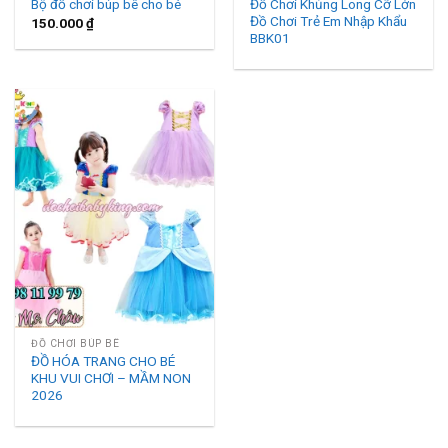
Đồ Chơi Khủng Long Cỡ Lớn
Bộ đồ chơi búp bê cho bé
Đồ Chơi Trẻ Em Nhập Khẩu
150.000
₫
BBK01
ĐỒ CHƠI BÚP BÊ
ĐỒ HÓA TRANG CHO BÉ
KHU VUI CHƠI – MẦM NON
2026