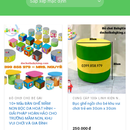
ĐỒ CHƠI CHO BÉ GÁI
CUNG CẤP 100+ LINH KIỆN NHÀ LIÊN HOÀN
10+ Mẫu BÀN GHẾ MẦM
Bục ghế ngồi cho bé khu vui
NON BỌC DA HOẠT HÌNH –
chơi trẻ em 30cm x 30cm
GIẢI PHÁP HOÀN HẢO CHO
TRƯỜNG MẦM NON, KHU
VUI CHƠI VÀ GIA ĐÌNH
250.000
₫