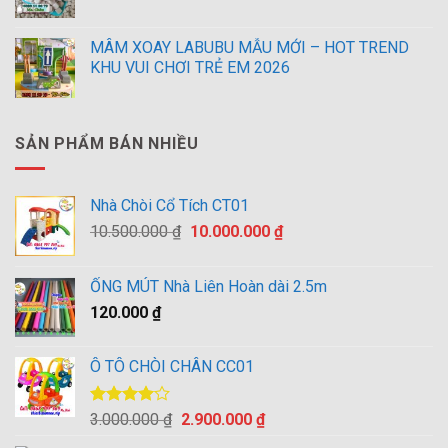
MÂM XOAY LABUBU MẪU MỚI – HOT TREND
KHU VUI CHƠI TRẺ EM 2026
SẢN PHẨM BÁN NHIỀU
Nhà Chòi Cổ Tích CT01
Giá
Giá
10.500.000
₫
10.000.000
₫
gốc
hiện
là:
tại
ỐNG MÚT Nhà Liên Hoàn dài 2.5m
10.500.000 ₫.
là:
120.000
₫
10.000.000 ₫.
Ô TÔ CHÒI CHÂN CC01
Được
Giá
Giá
3.000.000
₫
2.900.000
₫
xếp hạng
gốc
hiện