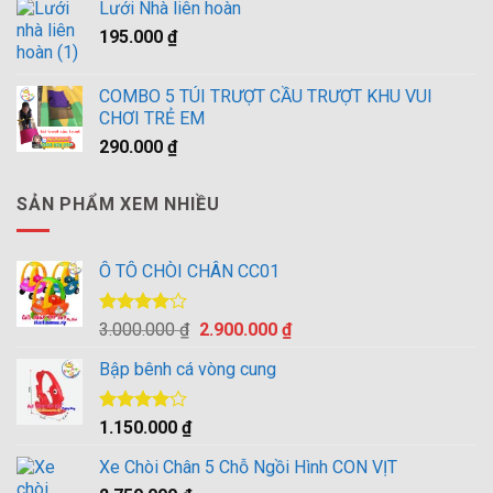
4.00
5
Lưới Nhà liên hoàn
là:
tại
sao
195.000
₫
3.000.000 ₫.
là:
2.900.000 ₫.
COMBO 5 TÚI TRƯỢT CẦU TRƯỢT KHU VUI
CHƠI TRẺ EM
290.000
₫
SẢN PHẨM XEM NHIỀU
Ô TÔ CHÒI CHÂN CC01
Được
Giá
Giá
3.000.000
₫
2.900.000
₫
xếp hạng
gốc
hiện
4.00
5
Bập bênh cá vòng cung
là:
tại
sao
3.000.000 ₫.
là:
2.900.000 ₫.
Được
1.150.000
₫
xếp hạng
4.00
5
Xe Chòi Chân 5 Chỗ Ngồi Hình CON VỊT
sao