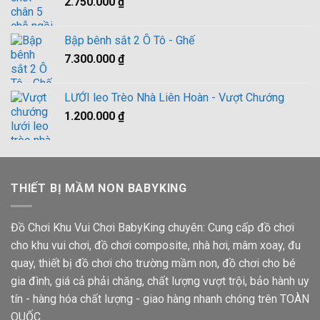
2.750.000
₫
Bập bênh sắt 2 Ô Tô - Ghế
7.300.000
₫
LƯỚI leo Trèo Nhà Liên Hoàn - Vượt Chướng
1.200.000
₫
THIẾT BỊ MẦM NON BABYKING
Đồ Chơi Khu Vui Chơi BabyKing chuyên: Cung cấp đồ chơi
cho khu vui chơi, đồ chơi composite, nhà hơi, mâm xoay, đu
quay, thiết bị đồ chơi cho trường mầm non, đồ chơi cho bé
gia đình, giá cả phải chăng, chất lượng vượt trội, bảo hành uy
tín - hàng hóa chất lượng - giao hàng nhanh chóng trên TOÀN
QUỐC.