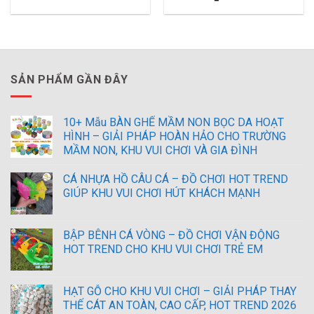
SẢN PHẨM GẦN ĐÂY
10+ Mẫu BÀN GHẾ MẦM NON BỌC DA HOẠT
HÌNH – GIẢI PHÁP HOÀN HẢO CHO TRƯỜNG
MẦM NON, KHU VUI CHƠI VÀ GIA ĐÌNH
CÁ NHỰA HỒ CÂU CÁ – ĐỒ CHƠI HOT TREND
GIÚP KHU VUI CHƠI HÚT KHÁCH MẠNH
BẬP BÊNH CÁ VÒNG – ĐỒ CHƠI VẬN ĐỘNG
HOT TREND CHO KHU VUI CHƠI TRẺ EM
HẠT GỖ CHO KHU VUI CHƠI – GIẢI PHÁP THAY
THẾ CÁT AN TOÀN, CAO CẤP, HOT TREND 2026