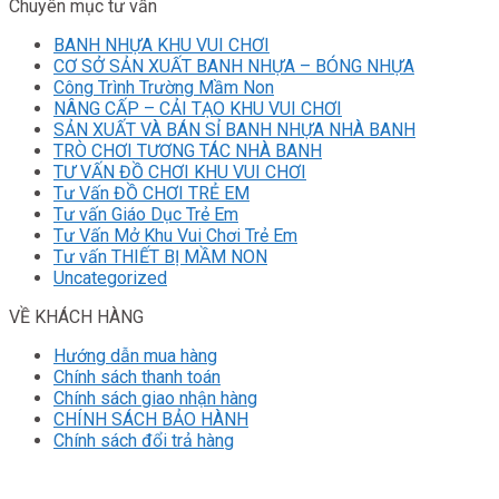
Chuyên mục tư vấn
BANH NHỰA KHU VUI CHƠI
CƠ SỞ SẢN XUẤT BANH NHỰA – BÓNG NHỰA
Công Trình Trường Mầm Non
NÂNG CẤP – CẢI TẠO KHU VUI CHƠI
SẢN XUẤT VÀ BÁN SỈ BANH NHỰA NHÀ BANH
TRÒ CHƠI TƯƠNG TÁC NHÀ BANH
TƯ VẤN ĐỒ CHƠI KHU VUI CHƠI
Tư Vấn ĐỒ CHƠI TRẺ EM
Tư vấn Giáo Dục Trẻ Em
Tư Vấn Mở Khu Vui Chơi Trẻ Em
Tư vấn THIẾT BỊ MẦM NON
Uncategorized
VỀ KHÁCH HÀNG
Hướng dẫn mua hàng
Chính sách thanh toán
Chính sách giao nhận hàng
CHÍNH SÁCH BẢO HÀNH
Chính sách đổi trả hàng