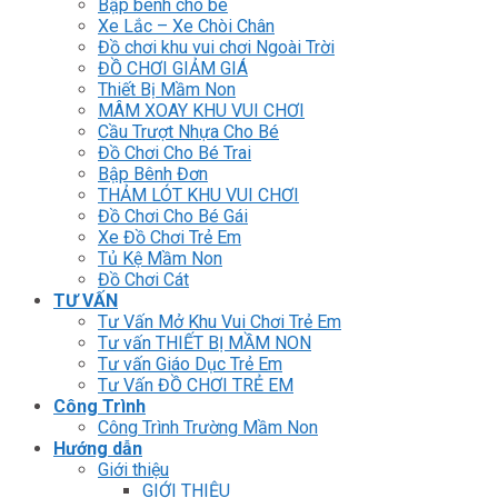
Bập bênh cho bé
Xe Lắc – Xe Chòi Chân
Đồ chơi khu vui chơi Ngoài Trời
ĐỒ CHƠI GIẢM GIÁ
Thiết Bị Mầm Non
MÂM XOAY KHU VUI CHƠI
Cầu Trượt Nhựa Cho Bé
Đồ Chơi Cho Bé Trai
Bập Bênh Đơn
THẢM LÓT KHU VUI CHƠI
Đồ Chơi Cho Bé Gái
Xe Đồ Chơi Trẻ Em
Tủ Kệ Mầm Non
Đồ Chơi Cát
TƯ VẤN
Tư Vấn Mở Khu Vui Chơi Trẻ Em
Tư vấn THIẾT BỊ MẦM NON
Tư vấn Giáo Dục Trẻ Em
Tư Vấn ĐỒ CHƠI TRẺ EM
Công Trình
Công Trình Trường Mầm Non
Hướng dẫn
Giới thiệu
GIỚI THIỆU