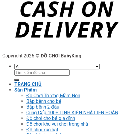
Copyright 2026 ©
ĐỒ CHƠI BabyKing
Tìm
kiếm:
TRANG CHỦ
Sản Phẩm
Đồ Chơi Trường Mầm Non
Bập bênh cho bé
Bập bênh 2 đầu
Cung Cấp 100+ LINH KIỆN NHÀ LIÊN HOÀN
Đồ chơi cho bé gia đình
Đồ chơi khu vui chơi trong nhà
Đồ chơi xúc hạt