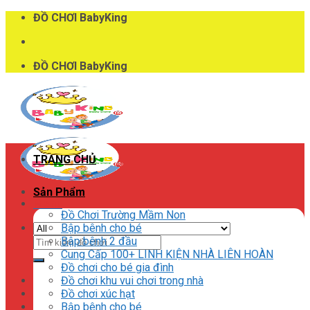
Skip
ĐỒ CHƠI BabyKing
to
content
ĐỒ CHƠI BabyKing
TRANG CHỦ
Sản Phẩm
Menu
Đồ Chơi Trường Mầm Non
Bập bênh cho bé
Tìm
Bập bênh 2 đầu
kiếm:
Cung Cấp 100+ LINH KIỆN NHÀ LIÊN HOÀN
Đồ chơi cho bé gia đình
Đồ chơi khu vui chơi trong nhà
Đồ chơi xúc hạt
Bập bênh cho bé