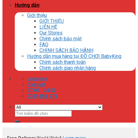
Hướng dẫn
Giới thiệu
GIỚI THIỆU
LIÊN HỆ
Our Stores
Chính sách bảo mật
FAQ
CHÍNH SÁCH BẢO HÀNH
Hướng dẫn mua hàng tại ĐỒ CHƠI BabyKing
Chính sách thanh toán
Chính sách giao nhận hàng
Location
Contact
07:00 - 24:00
0399 858 979
Tìm
kiếm: