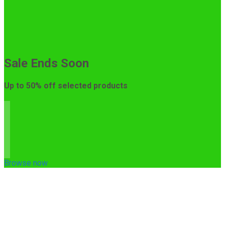
Sale Ends Soon
Up to
50% off
selected products
Browse now