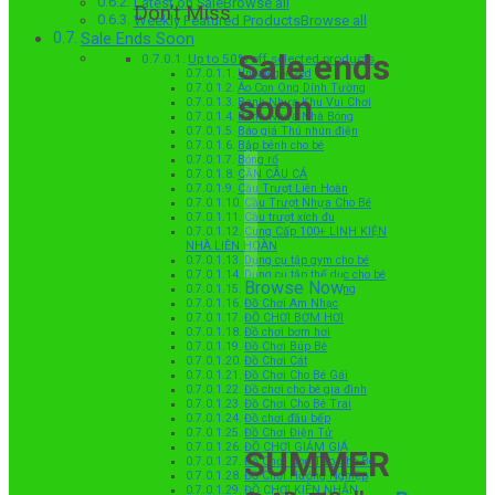
Latest on SaleBrowse all
Don’t Miss
Weekly Featured ProductsBrowse all
Sale Ends Soon
Sale ends
Up to 50% off selected products
Uncategorized
Áo Con Ong Dính Tường
soon
Banh Nhựa Khu Vui Chơi
Banh Nhựa Nhà Bóng
Báo giá Thú nhún điện
Bập bênh cho bé
Bóng rổ
CẦN CÂU CÁ
Cầu Trượt Liên Hoàn
Cầu Trượt Nhựa Cho Bé
Cầu trượt xích đu
Cung Cấp 100+ LINH KIỆN
NHÀ LIÊN HOÀN
Dụng cụ tập gym cho bé
Dụng cụ tập thể dục cho bé
Browse Now
Đệm Xốp Dán Tường
Đồ Chơi Âm Nhạc
ĐỒ CHƠI BƠM HƠI
Đồ chơi bơm hơi
Đồ Chơi Búp Bê
Đồ Chơi Cát
Đồ Chơi Cho Bé Gái
Đồ chơi cho bé gia đình
Đồ Chơi Cho Bé Trai
Đồ chơi đầu bếp
Đồ Chơi Điện Tử
ĐỒ CHƠI GIẢM GIÁ
SUMMER
Đồ Chơi Học Tập Cho Bé
Đồ Chơi Hướng Nghiệp
ĐỒ CHƠI KIÊN NHẪN