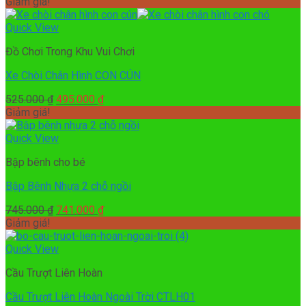
gốc
hiện
Giảm giá!
là:
tại
420.000 ₫.
là:
Quick View
370.000 ₫.
Đồ Chơi Trong Khu Vui Chơi
Xe Chòi Chân Hình CON CÚN
Giá
Giá
525.000
₫
495.000
₫
gốc
hiện
Giảm giá!
là:
tại
525.000 ₫.
là:
Quick View
495.000 ₫.
Bập bênh cho bé
Bập Bênh Nhựa 2 chỗ ngồi
Giá
Giá
745.000
₫
741.000
₫
gốc
hiện
Giảm giá!
là:
tại
745.000 ₫.
là:
Quick View
741.000 ₫.
Cầu Trượt Liên Hoàn
Cầu Trượt Liên Hoàn Ngoài Trời CTLH01