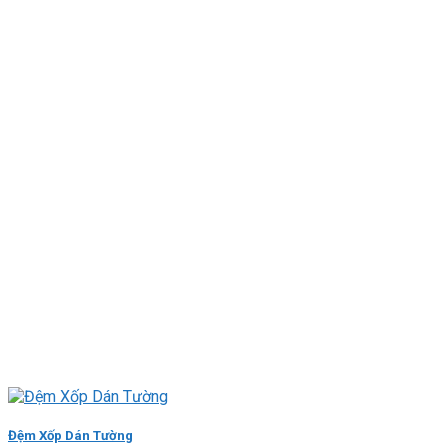
Đệm Xốp Dán Tường