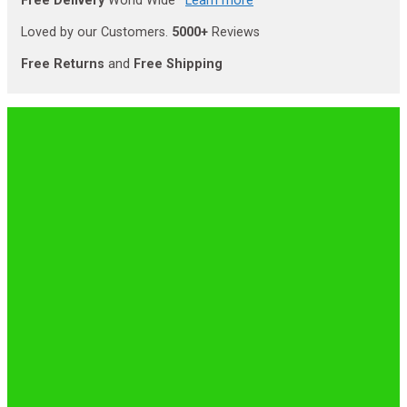
Free Delivery
World Wide*
Learn more
Loved by our Customers.
5000+
Reviews
Free Returns
and
Free Shipping