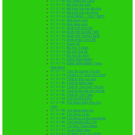
MÔ HÌNH ĐỒ CHƠI
Mô hình thú ngồi
Mô hình trái cây đồ chơi
Mô hình trái cây nhựa
NHÀ BANH – CẦU TRƯỢT
Nhà banh mini
Nhà bóng mini
NHÀ HƠI CHO BÉ
NHÀ HƠI NGOÀI TRỜI
NHÀ HƠI TRONG NHÀ
NHÀ PHAO CHO BÉ
Pinart 3D
Rối Hơi 1 Chân
Rối Hơi Giá Rẻ
Rối Hơi Sự Kiện
SÚNG BẮN BANH
SÚNG BẮN BANH Trong
Nhà Banh
Tấm Ốp Tường Trẻ Em
THẢM LÓT KHU VUI CHƠI
Thiết bị khu vui chơi
Thiết Bị Mầm Non
Thiết Bị Tập Gym Trẻ Em
Thiết bị tập thể dục cho bé
Thiết Bị Thể Thao
THÚ NHÚN ĐIỆN
Thú Nhún Điện Khu Vui
Chơi
Thú Nhún Điện Xu
Thú Nhún Lò Xo
Thú Nhún Lò Xo Composite
THÚ NHÚN SIÊU THỊ
Trò Chơi Thăng Bằng
Tủ Kệ Mầm Non
VỆ SINH KHU VUI CHƠI