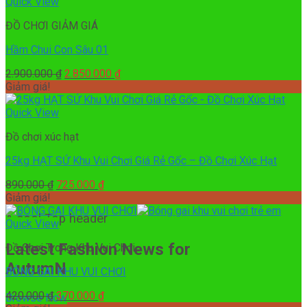
3.000.000 ₫.
là:
Quick View
2.900.000 ₫.
ĐỒ CHƠI GIẢM GIÁ
Hầm Chui Con Sâu 01
Giá
Giá
2.900.000
₫
2.850.000
₫
gốc
hiện
Giảm giá!
là:
tại
2.900.000 ₫.
là:
Quick View
2.850.000 ₫.
Đồ chơi xúc hạt
25kg HẠT SỨ Khu Vui Chơi Giá Rẻ Gốc – Đồ Chơi Xúc Hạt
Giá
Giá
890.000
₫
725.000
₫
gốc
hiện
Giảm giá!
là:
tại
A cool Top header
890.000 ₫.
là:
Quick View
725.000 ₫.
Latest Fashion News for
Đồ Chơi Trong Khu Vui Chơi
AutumN
BÓNG GAI KHU VUI CHƠI
Giá
Giá
420.000
₫
370.000
₫
Browse Now