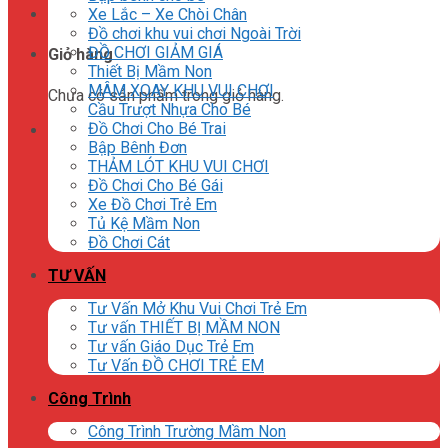
Xe Lắc – Xe Chòi Chân
Đồ chơi khu vui chơi Ngoài Trời
ĐỒ CHƠI GIẢM GIÁ
Giỏ hàng
Thiết Bị Mầm Non
MÂM XOAY KHU VUI CHƠI
Chưa có sản phẩm trong giỏ hàng.
Cầu Trượt Nhựa Cho Bé
Đồ Chơi Cho Bé Trai
Bập Bênh Đơn
THẢM LÓT KHU VUI CHƠI
Đồ Chơi Cho Bé Gái
Xe Đồ Chơi Trẻ Em
Tủ Kệ Mầm Non
Đồ Chơi Cát
TƯ VẤN
Tư Vấn Mở Khu Vui Chơi Trẻ Em
Tư vấn THIẾT BỊ MẦM NON
Tư vấn Giáo Dục Trẻ Em
Tư Vấn ĐỒ CHƠI TRẺ EM
Công Trình
Công Trình Trường Mầm Non