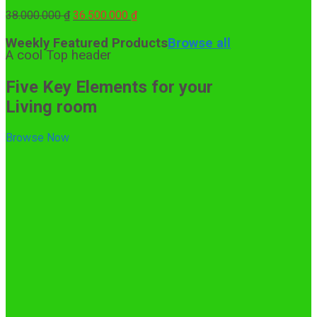
Giá
Giá
38.000.000
₫
36.500.000
₫
gốc
hiện
là:
tại
Weekly Featured Products
Browse all
A cool Top header
38.000.000 ₫.
là:
36.500.000 ₫.
Five Key Elements for your
Living room
Browse Now