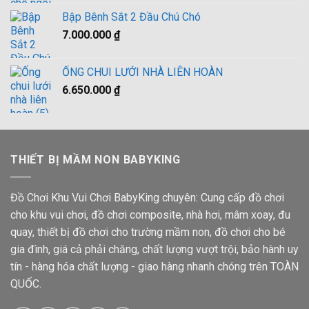
là:
tại
Bập Bênh Sắt 2 Đầu Chú Chó
950.000 ₫.
là:
7.000.000
₫
920.000 ₫.
ỐNG CHUI LƯỚI NHÀ LIÊN HOÀN
6.650.000
₫
THIẾT BỊ MẦM NON BABYKING
Đồ Chơi Khu Vui Chơi BabyKing chuyên: Cung cấp đồ chơi
cho khu vui chơi, đồ chơi composite, nhà hơi, mâm xoay, đu
quay, thiết bị đồ chơi cho trường mầm non, đồ chơi cho bé
gia đình, giá cả phải chăng, chất lượng vượt trội, bảo hành uy
tín - hàng hóa chất lượng - giao hàng nhanh chóng trên TOÀN
QUỐC.