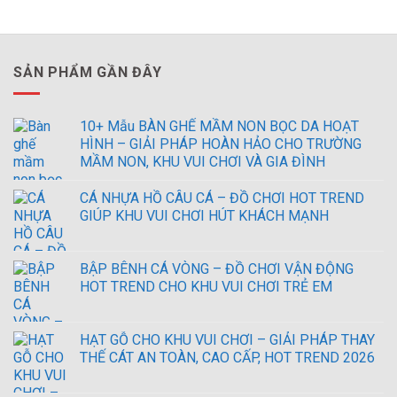
SẢN PHẨM GẦN ĐÂY
10+ Mẫu BÀN GHẾ MẦM NON BỌC DA HOẠT
HÌNH – GIẢI PHÁP HOÀN HẢO CHO TRƯỜNG
MẦM NON, KHU VUI CHƠI VÀ GIA ĐÌNH
CÁ NHỰA HỒ CÂU CÁ – ĐỒ CHƠI HOT TREND
GIÚP KHU VUI CHƠI HÚT KHÁCH MẠNH
BẬP BÊNH CÁ VÒNG – ĐỒ CHƠI VẬN ĐỘNG
HOT TREND CHO KHU VUI CHƠI TRẺ EM
HẠT GỖ CHO KHU VUI CHƠI – GIẢI PHÁP THAY
THẾ CÁT AN TOÀN, CAO CẤP, HOT TREND 2026