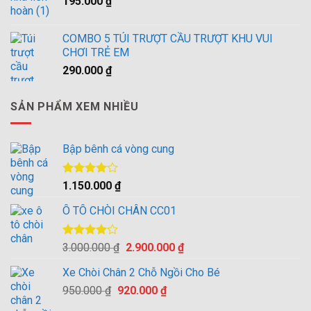
195.000
₫
3.000.000 ₫.
là:
2.900.000 ₫.
COMBO 5 TÚI TRƯỢT CẦU TRƯỢT KHU VUI
CHƠI TRẺ EM
290.000
₫
SẢN PHẨM XEM NHIỀU
Bập bênh cá vòng cung
Được
1.150.000
₫
xếp hạng
4.00
5
Ô TÔ CHÒI CHÂN CC01
sao
Được
Giá
Giá
3.000.000
₫
2.900.000
₫
xếp hạng
gốc
hiện
4.00
5
Xe Chòi Chân 2 Chỗ Ngồi Cho Bé
là:
tại
sao
Giá
Giá
950.000
₫
920.000
3.000.000 ₫.
₫
là:
gốc
hiện
2.900.000 ₫.