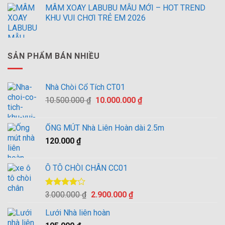
MÂM XOAY LABUBU MẪU MỚI – HOT TREND
KHU VUI CHƠI TRẺ EM 2026
SẢN PHẨM BÁN NHIỀU
Nhà Chòi Cổ Tích CT01
Giá
Giá
10.500.000
₫
10.000.000
₫
gốc
hiện
là:
tại
ỐNG MÚT Nhà Liên Hoàn dài 2.5m
10.500.000 ₫.
là:
120.000
₫
10.000.000 ₫.
Ô TÔ CHÒI CHÂN CC01
Được
Giá
Giá
3.000.000
₫
2.900.000
₫
xếp hạng
gốc
hiện
4.00
5
Lưới Nhà liên hoàn
là:
tại
sao