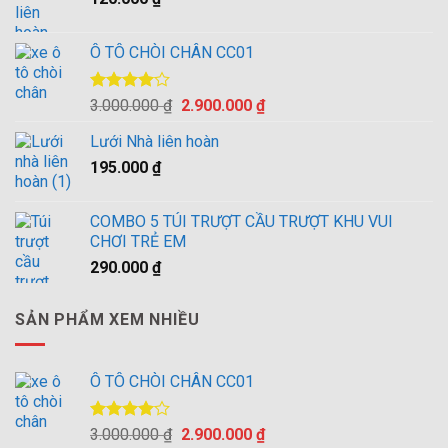
10.000.000 ₫.
Ô TÔ CHÒI CHÂN CC01
Được
Giá
Giá
3.000.000
₫
2.900.000
₫
xếp hạng
gốc
hiện
4.00
5
Lưới Nhà liên hoàn
là:
tại
sao
195.000
₫
3.000.000 ₫.
là:
2.900.000 ₫.
COMBO 5 TÚI TRƯỢT CẦU TRƯỢT KHU VUI
CHƠI TRẺ EM
290.000
₫
SẢN PHẨM XEM NHIỀU
Ô TÔ CHÒI CHÂN CC01
Được
Giá
Giá
3.000.000
₫
2.900.000
₫
xếp hạng