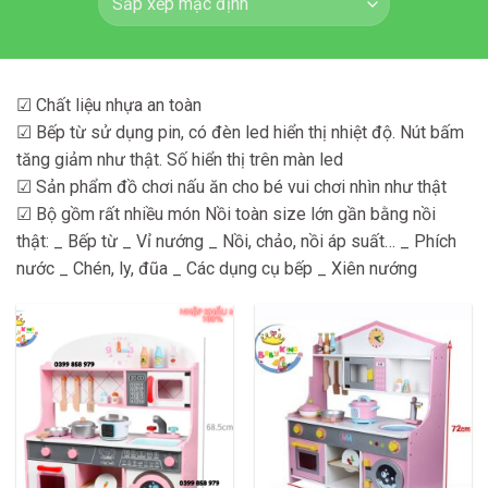
☑ Chất liệu nhựa an toàn
☑ Bếp từ sử dụng pin, có đèn led hiển thị nhiệt độ. Nút bấm
tăng giảm như thật. Số hiển thị trên màn led
☑ Sản phẩm đồ chơi nấu ăn cho bé vui chơi nhìn như thật
☑ Bộ gồm rất nhiều món Nồi toàn size lớn gần bằng nồi
thật: _ Bếp từ _ Vỉ nướng _ Nồi, chảo, nồi áp suất… _ Phích
nước _ Chén, ly, đũa _ Các dụng cụ bếp _ Xiên nướng