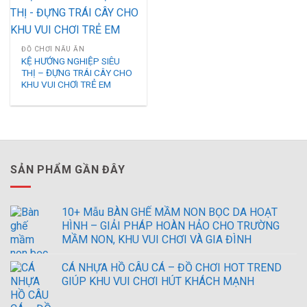
ĐỒ CHƠI NẤU ĂN
KỆ HƯỚNG NGHIỆP SIÊU
THỊ – ĐỰNG TRÁI CÂY CHO
KHU VUI CHƠI TRẺ EM
SẢN PHẨM GẦN ĐÂY
10+ Mẫu BÀN GHẾ MẦM NON BỌC DA HOẠT
HÌNH – GIẢI PHÁP HOÀN HẢO CHO TRƯỜNG
MẦM NON, KHU VUI CHƠI VÀ GIA ĐÌNH
CÁ NHỰA HỒ CÂU CÁ – ĐỒ CHƠI HOT TREND
GIÚP KHU VUI CHƠI HÚT KHÁCH MẠNH