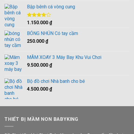
gốc
hiện
4.00
5
Bập bênh cá vòng cung
là:
tại
sao
3.000.000 ₫.
là:
2.900.000 ₫.
Được
1.150.000
₫
xếp hạng
4.00
5
BÓNG NHÚN Có tay cầm
sao
250.000
₫
MÂM XOAY 3 Máy Bay Khu Vui Chơi
9.500.000
₫
Bộ đồ chơi Nhà banh cho bé
4.500.000
₫
THIẾT BỊ MẦM NON BABYKING