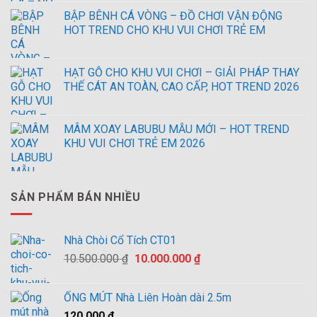
BẬP BÊNH CÁ VÒNG – ĐỒ CHƠI VẬN ĐỘNG
HOT TREND CHO KHU VUI CHƠI TRẺ EM
HẠT GỖ CHO KHU VUI CHƠI – GIẢI PHÁP THAY
THẾ CÁT AN TOÀN, CAO CẤP, HOT TREND 2026
MÂM XOAY LABUBU MẪU MỚI – HOT TREND
KHU VUI CHƠI TRẺ EM 2026
SẢN PHẨM BÁN NHIỀU
Nhà Chòi Cổ Tích CT01
Giá
Giá
10.500.000
₫
10.000.000
₫
gốc
hiện
là:
tại
ỐNG MÚT Nhà Liên Hoàn dài 2.5m
10.500.000 ₫.
là:
120.000
₫