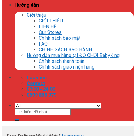
Hướng dẫn
Giới thiệu
GIỚI THIỆU
LIÊN HỆ
Our Stores
Chính sách bảo mật
FAQ
CHÍNH SÁCH BẢO HÀNH
Hướng dẫn mua hàng tại ĐỒ CHƠI BabyKing
Chính sách thanh toán
Chính sách giao nhận hàng
Location
Contact
07:00 - 24:00
0399 858 979
Tìm
kiếm: