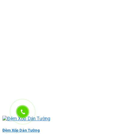
Đệm Xốp Dán Tường