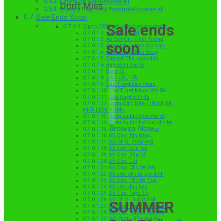
Latest on SaleBrowse all
Don’t Miss
Weekly Featured ProductsBrowse all
Sale Ends Soon
Sale ends
Up to 50% off selected products
Uncategorized
Áo Con Ong Dính Tường
soon
Banh Nhựa Khu Vui Chơi
Banh Nhựa Nhà Bóng
Báo giá Thú nhún điện
Bập bênh cho bé
Bóng rổ
CẦN CÂU CÁ
Cầu Trượt Liên Hoàn
Cầu Trượt Nhựa Cho Bé
Cầu trượt xích đu
Cung Cấp 100+ LINH KIỆN
NHÀ LIÊN HOÀN
Dụng cụ tập gym cho bé
Dụng cụ tập thể dục cho bé
Browse Now
Đệm Xốp Dán Tường
Đồ Chơi Âm Nhạc
ĐỒ CHƠI BƠM HƠI
Đồ chơi bơm hơi
Đồ Chơi Búp Bê
Đồ Chơi Cát
Đồ Chơi Cho Bé Gái
Đồ chơi cho bé gia đình
Đồ Chơi Cho Bé Trai
Đồ chơi đầu bếp
Đồ Chơi Điện Tử
ĐỒ CHƠI GIẢM GIÁ
SUMMER
Đồ Chơi Học Tập Cho Bé
Đồ Chơi Hướng Nghiệp
ĐỒ CHƠI KIÊN NHẪN