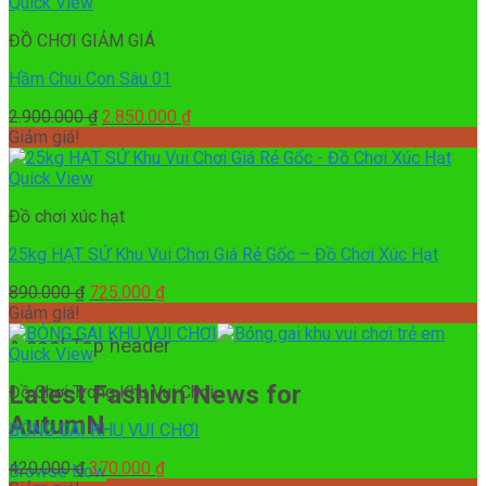
3.000.000 ₫.
là:
Quick View
2.900.000 ₫.
ĐỒ CHƠI GIẢM GIÁ
Hầm Chui Con Sâu 01
Giá
Giá
2.900.000
₫
2.850.000
₫
gốc
hiện
Giảm giá!
là:
tại
2.900.000 ₫.
là:
Quick View
2.850.000 ₫.
Đồ chơi xúc hạt
25kg HẠT SỨ Khu Vui Chơi Giá Rẻ Gốc – Đồ Chơi Xúc Hạt
Giá
Giá
890.000
₫
725.000
₫
gốc
hiện
Giảm giá!
là:
tại
A cool Top header
890.000 ₫.
là:
Quick View
725.000 ₫.
Latest Fashion News for
Đồ Chơi Trong Khu Vui Chơi
AutumN
BÓNG GAI KHU VUI CHƠI
Giá
Giá
420.000
₫
370.000
₫
Browse Now