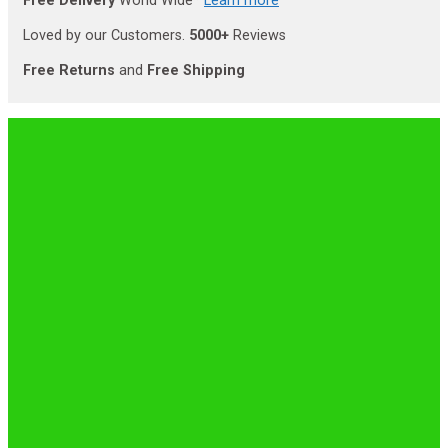
Free Delivery
World Wide*
Learn more
Loved by our Customers.
5000+
Reviews
Free Returns
and
Free Shipping