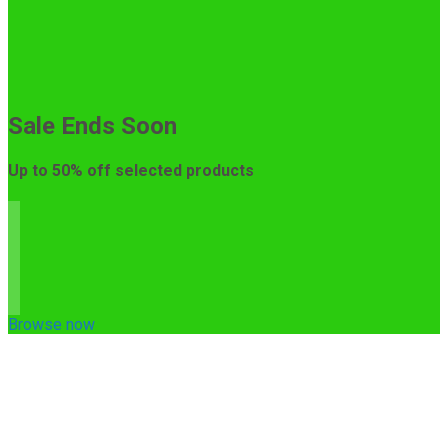
Sale Ends Soon
Up to
50% off
selected products
Browse now