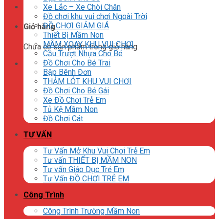
Xe Lắc – Xe Chòi Chân
Đồ chơi khu vui chơi Ngoài Trời
ĐỒ CHƠI GIẢM GIÁ
Giỏ hàng
Thiết Bị Mầm Non
MÂM XOAY KHU VUI CHƠI
Chưa có sản phẩm trong giỏ hàng.
Cầu Trượt Nhựa Cho Bé
Đồ Chơi Cho Bé Trai
Bập Bênh Đơn
THẢM LÓT KHU VUI CHƠI
Đồ Chơi Cho Bé Gái
Xe Đồ Chơi Trẻ Em
Tủ Kệ Mầm Non
Đồ Chơi Cát
TƯ VẤN
Tư Vấn Mở Khu Vui Chơi Trẻ Em
Tư vấn THIẾT BỊ MẦM NON
Tư vấn Giáo Dục Trẻ Em
Tư Vấn ĐỒ CHƠI TRẺ EM
Công Trình
Công Trình Trường Mầm Non