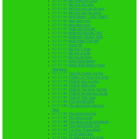
MÔ HÌNH ĐỒ CHƠI
Mô hình thú ngồi
Mô hình trái cây đồ chơi
Mô hình trái cây nhựa
NHÀ BANH – CẦU TRƯỢT
Nhà banh mini
Nhà bóng mini
NHÀ HƠI CHO BÉ
NHÀ HƠI NGOÀI TRỜI
NHÀ HƠI TRONG NHÀ
NHÀ PHAO CHO BÉ
Pinart 3D
Rối Hơi 1 Chân
Rối Hơi Giá Rẻ
Rối Hơi Sự Kiện
SÚNG BẮN BANH
SÚNG BẮN BANH Trong
Nhà Banh
Tấm Ốp Tường Trẻ Em
THẢM LÓT KHU VUI CHƠI
Thiết bị khu vui chơi
Thiết Bị Mầm Non
Thiết Bị Tập Gym Trẻ Em
Thiết bị tập thể dục cho bé
Thiết Bị Thể Thao
THÚ NHÚN ĐIỆN
Thú Nhún Điện Khu Vui
Chơi
Thú Nhún Điện Xu
Thú Nhún Lò Xo
Thú Nhún Lò Xo Composite
THÚ NHÚN SIÊU THỊ
Trò Chơi Thăng Bằng
Tủ Kệ Mầm Non
VỆ SINH KHU VUI CHƠI