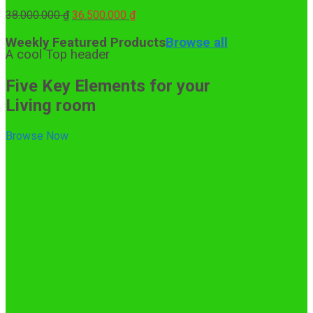
Giá
Giá
38.000.000
₫
36.500.000
₫
gốc
hiện
là:
tại
Weekly Featured Products
Browse all
A cool Top header
38.000.000 ₫.
là:
36.500.000 ₫.
Five Key Elements for your
Living room
Browse Now