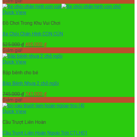
gốc
hiện
Giảm giá!
là:
tại
420.000 ₫.
là:
Quick View
370.000 ₫.
Đồ Chơi Trong Khu Vui Chơi
Xe Chòi Chân Hình CON CÚN
Giá
Giá
525.000
₫
495.000
₫
gốc
hiện
Giảm giá!
là:
tại
525.000 ₫.
là:
Quick View
495.000 ₫.
Bập bênh cho bé
Bập Bênh Nhựa 2 chỗ ngồi
Giá
Giá
745.000
₫
741.000
₫
gốc
hiện
Giảm giá!
là:
tại
745.000 ₫.
là:
Quick View
741.000 ₫.
Cầu Trượt Liên Hoàn
Cầu Trượt Liên Hoàn Ngoài Trời CTLH01