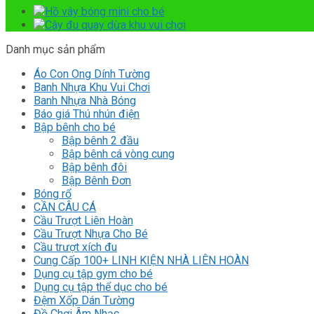
Danh mục sản phẩm
Áo Con Ong Dính Tường
Banh Nhựa Khu Vui Chơi
Banh Nhựa Nhà Bóng
Báo giá Thú nhún điện
Bập bênh cho bé
Bập bênh 2 đầu
Bập bênh cá vòng cung
Bập bênh đôi
Bập Bênh Đơn
Bóng rổ
CẦN CÂU CÁ
Cầu Trượt Liên Hoàn
Cầu Trượt Nhựa Cho Bé
Cầu trượt xích đu
Cung Cấp 100+ LINH KIỆN NHÀ LIÊN HOÀN
Dụng cụ tập gym cho bé
Dụng cụ tập thể dục cho bé
Đệm Xốp Dán Tường
Đồ Chơi Âm Nhạc