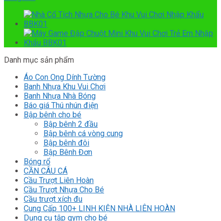
Danh mục sản phẩm
Áo Con Ong Dính Tường
Banh Nhựa Khu Vui Chơi
Banh Nhựa Nhà Bóng
Báo giá Thú nhún điện
Bập bênh cho bé
Bập bênh 2 đầu
Bập bênh cá vòng cung
Bập bênh đôi
Bập Bênh Đơn
Bóng rổ
CẦN CÂU CÁ
Cầu Trượt Liên Hoàn
Cầu Trượt Nhựa Cho Bé
Cầu trượt xích đu
Cung Cấp 100+ LINH KIỆN NHÀ LIÊN HOÀN
Dụng cụ tập gym cho bé