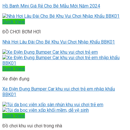
Hồ Banh Mini Giá Rẻ Cho Bé Mẫu Mới Năm 2024
Quick View
ĐỒ CHƠI BƠM HƠI
Nhà Hơi Lâu Đài Cho Bé Khu Vui Chơi Nhập Khẩu BBK01
Quick View
Xe điện đụng
Xe Điện Đụng Bumper Car khu vui chơi trẻ em nhập khẩu
BBK01
Quick View
Đồ chơi khu vui chơi trong nhà