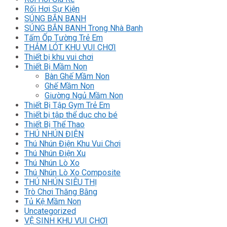
Rối Hơi Sự Kiện
SÚNG BẮN BANH
SÚNG BẮN BANH Trong Nhà Banh
Tấm Ốp Tường Trẻ Em
THẢM LÓT KHU VUI CHƠI
Thiết bị khu vui chơi
Thiết Bị Mầm Non
Bàn Ghế Mầm Non
Ghế Mầm Non
Giường Ngủ Mầm Non
Thiết Bị Tập Gym Trẻ Em
Thiết bị tập thể dục cho bé
Thiết Bị Thể Thao
THÚ NHÚN ĐIỆN
Thú Nhún Điện Khu Vui Chơi
Thú Nhún Điện Xu
Thú Nhún Lò Xo
Thú Nhún Lò Xo Composite
THÚ NHÚN SIÊU THỊ
Trò Chơi Thăng Bằng
Tủ Kệ Mầm Non
Uncategorized
VỆ SINH KHU VUI CHƠI