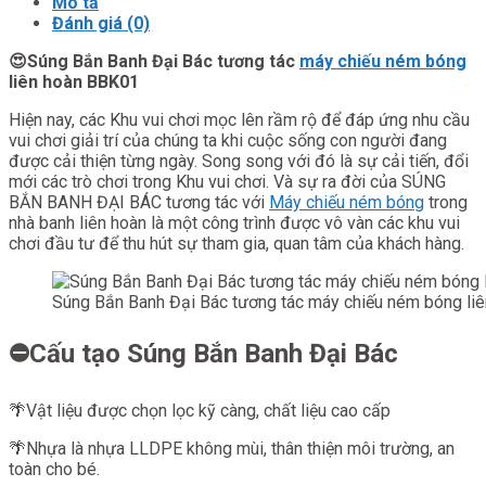
Mô tả
Đánh giá (0)
😍Súng Bắn Banh Đại Bác tương tác
máy chiếu ném bóng
liên hoàn BBK01
Hiện nay, các Khu vui chơi mọc lên rầm rộ để đáp ứng nhu cầu
vui chơi giải trí của chúng ta khi cuộc sống con người đang
được cải thiện từng ngày. Song song với đó là sự cải tiến, đổi
mới các trò chơi trong Khu vui chơi. Và sự ra đời của SÚNG
BẮN BANH ĐẠI BÁC tương tác với
Máy chiếu ném bóng
trong
nhà banh liên hoàn là một công trình được vô vàn các khu vui
chơi đầu tư để thu hút sự tham gia, quan tâm của khách hàng.
Súng Bắn Banh Đại Bác tương tác máy chiếu ném bóng li
⛔Cấu tạo Súng Bắn Banh Đại Bác
🌴Vật liệu được chọn lọc kỹ càng, chất liệu cao cấp
🌴Nhựa là nhựa LLDPE không mùi, thân thiện môi trường, an
toàn cho bé.