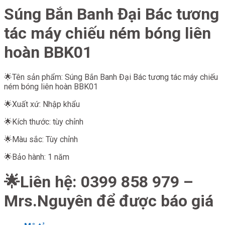
Súng Bắn Banh Đại Bác tương
tác máy chiếu ném bóng liên
hoàn BBK01
🌟Tên sản phẩm: Súng Bắn Banh Đại Bác tương tác máy chiếu
ném bóng liên hoàn BBK01
🌟Xuất xứ: Nhập khẩu
🌟Kích thước: tùy chỉnh
🌟Màu sắc: Tùy chỉnh
🌟Bảo hành: 1 năm
🌟Liên hệ: 0399 858 979 –
Mrs.Nguyên để được báo giá