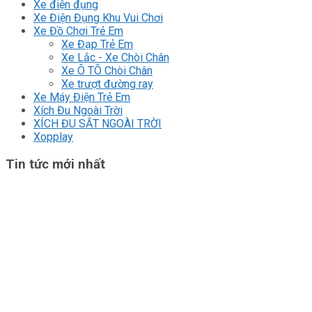
Xe điện đụng
Xe Điện Đụng Khu Vui Chơi
Xe Đồ Chơi Trẻ Em
Xe Đạp Trẻ Em
Xe Lắc - Xe Chòi Chân
Xe Ô TÔ Chòi Chân
Xe trượt đường ray
Xe Máy Điện Trẻ Em
Xích Đu Ngoài Trời
XÍCH ĐU SẮT NGOÀI TRỜI
Xopplay
Tin tức mới nhất