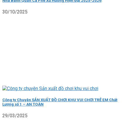
Nhà Banh Quán Cà Phê Xu Hướng Hiện Đại 2025-2026
30/10/2025
Công ty Chuyên SẢN XUẤT ĐỒ CHƠI KHU VUI CHƠI TRẺ EM Chất
Lượng số 1 – AN TOÀN
29/03/2025