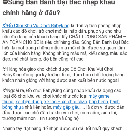
⛔Súng Bắn Banh Đại Bác nhập khẩu
chính hãng ở đâu?
🌴Đồ Chơi Khu Vui Chơi Babyking
là đơn vị tiên phong nhập
khẩu các đồ chơi, trò chơi mới lạ, hấp dẫn, phục vụ cho nhu
cầu đa dạng của khách hàng, lấy CHẤT LƯỢNG SẢN PHẨM –
AN TOÀN CHO BÉ là tiêu chí hàng đầu. Súng Bắn Banh Đại Bác
hiện là một trong những mẫu mã mới nhận được sự quan tâm
lớn của khách hàng. Không những mẫu mã, kiểu dáng, màu sắc
đẹp, mà chất lượng, độ bền cũng rất cao.
🌴Hàng hóa giao cho khách được Đồ Chơi Khu Vui Chơi
BabyKing đóng gói kỹ lưỡng, tỉ mỉ, đảm bảo chất lượng hàng
khách nhận giống với hàng được sản xuất bên nước ngoài.
🌴Ngoài ra, Đồ chơi BabyKing cũng nhập khẩu đa dạng các
loại đồ chơi khu vui chơi khác như các loại
máy game
thùng,
xe điện đụng
,
xe lắc – xe chòi chân
,
bập bênh
,
banh
bóng nhựa
nhà liên hoàn,
máy gắp gấu
,…., là đơn vị được dẫn
đầu được các chủ đầu tư khu vui chơi, mua sắm, siêu thị,
trường mầm non… tin tưởng và ủng hộ.
Nhanh tay đặt hàng để nhận được ưu đãi tốt nhất quý khách