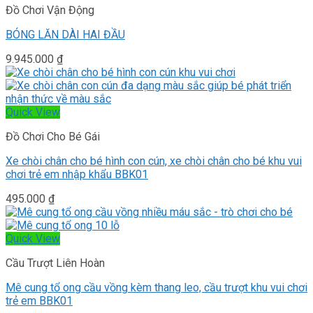
Đồ Chơi Vận Động
BÓNG LĂN DÀI HAI ĐẦU
9.945.000
₫
Quick View
Đồ Chơi Cho Bé Gái
Xe chòi chân cho bé hình con cún, xe chòi chân cho bé khu vui
chơi trẻ em nhập khẩu BBK01
495.000
₫
Quick View
Cầu Trượt Liên Hoàn
Mê cung tổ ong cầu vồng kèm thang leo, cầu trượt khu vui chơi
trẻ em BBK01