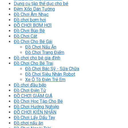
Dụng cụ tập thể dục cho bé
Đệm Xốp Dán Tường
Đồ Chơi Âm Nhạc
Đồ chơi bơm hơi
ĐỒ CHƠI BƠM HƠI
Đồ Chơi Búp Bê
Đồ Chơi Cát
Đồ Chơi Cho Bé Gái
Đồ Chơi Nấu Ăn
Đồ Chơi Trang Điểm
Đồ chơi cho bé gia đình
Đồ Chơi Cho Bé Trai
Đồ Chơi Bác Sỹ - Sữa Chữa
Đồ Chơi Siêu Nhân Robot
Xe Ô Tô Điện Trẻ Em
Đồ chơi đầu bếp
Đồ Chơi Điện Tử
ĐỒ CHƠI GIẢM GIÁ
Đồ Chơi Học Tập Cho Bé
Đồ Chơi Hướng Nghiệp
ĐỒ CHƠI KIÊN NHẪN
Đồ Chơi Lấy Dấu Tay
Đồ chơi nấu ăn