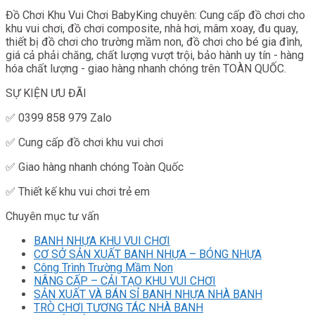
Đồ Chơi Khu Vui Chơi BabyKing chuyên: Cung cấp đồ chơi cho
khu vui chơi, đồ chơi composite, nhà hơi, mâm xoay, đu quay,
thiết bị đồ chơi cho trường mầm non, đồ chơi cho bé gia đình,
giá cả phải chăng, chất lượng vượt trội, bảo hành uy tín - hàng
hóa chất lượng - giao hàng nhanh chóng trên TOÀN QUỐC.
SỰ KIỆN ƯU ĐÃI
✅ 0399 858 979 Zalo
✅ Cung cấp đồ chơi khu vui chơi
✅ Giao hàng nhanh chóng Toàn Quốc
✅ Thiết kế khu vui chơi trẻ em
Chuyên mục tư vấn
BANH NHỰA KHU VUI CHƠI
CƠ SỞ SẢN XUẤT BANH NHỰA – BÓNG NHỰA
Công Trình Trường Mầm Non
NÂNG CẤP – CẢI TẠO KHU VUI CHƠI
SẢN XUẤT VÀ BÁN SỈ BANH NHỰA NHÀ BANH
TRÒ CHƠI TƯƠNG TÁC NHÀ BANH