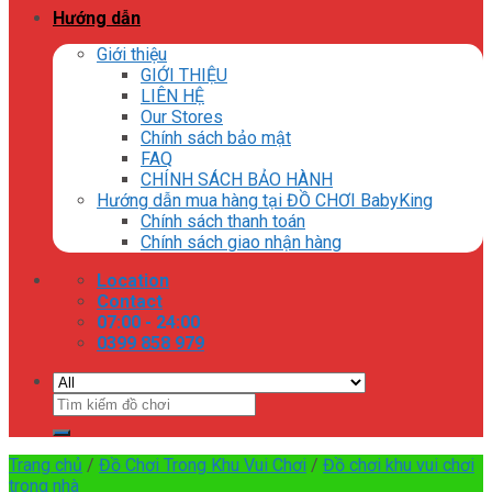
Hướng dẫn
Giới thiệu
GIỚI THIỆU
LIÊN HỆ
Our Stores
Chính sách bảo mật
FAQ
CHÍNH SÁCH BẢO HÀNH
Hướng dẫn mua hàng tại ĐỒ CHƠI BabyKing
Chính sách thanh toán
Chính sách giao nhận hàng
Location
Contact
07:00 - 24:00
0399 858 979
Tìm
kiếm:
Trang chủ
/
Đồ Chơi Trong Khu Vui Chơi
/
Đồ chơi khu vui chơi
trong nhà