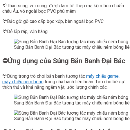
🌴Thân súng, vòi súng được làm từ Thép mạ kẽm tiêu chuẩn
châu Âu, vỏ ngoài bọc PVC phủ mềm
🌴Bậc gỗ: gỗ cao cấp bọc xốp, bên ngoài bọc PVC.
🌴Dễ lắp ráp, vận hàng
Súng Bắn Banh Đại Bác tương tác máy chiếu ném bóng li
⛔Ứng dụng của Súng Bắn Banh Đại Bác
🌴Dùng trong trò chơi bắn banh tương tác
máy chiếu game,
máy chiếu ném bóng
trong nhà banh liên hoàn. Tạo cho bé sự
thích thú và khả năng ngắm vật, ước lượng chính xác.
Súng Bắn Banh Đại Bác tương tác máy chiếu ném bóng li
Súng Bắn Banh Đại Bác tương tác máy chiếu ném bóng li