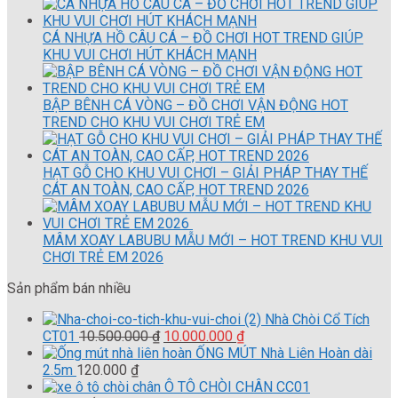
CÁ NHỰA HỒ CÂU CÁ – ĐỒ CHƠI HOT TREND GIÚP
KHU VUI CHƠI HÚT KHÁCH MẠNH
BẬP BÊNH CÁ VÒNG – ĐỒ CHƠI VẬN ĐỘNG HOT
TREND CHO KHU VUI CHƠI TRẺ EM
HẠT GỖ CHO KHU VUI CHƠI – GIẢI PHÁP THAY THẾ
CÁT AN TOÀN, CAO CẤP, HOT TREND 2026
MÂM XOAY LABUBU MẪU MỚI – HOT TREND KHU VUI
CHƠI TRẺ EM 2026
Sản phẩm bán nhiều
Nhà Chòi Cổ Tích
Giá
Giá
CT01
10.500.000
₫
10.000.000
₫
gốc
hiện
ỐNG MÚT Nhà Liên Hoàn dài
là:
tại
2.5m
120.000
₫
10.500.000 ₫.
là:
Ô TÔ CHÒI CHÂN CC01