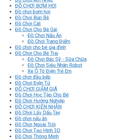
ĐỒ CHƠI BƠM HƠI
Đồ chơi bơm hơi
Đồ Chơi Búp Bê
Đồ Chơi Cát
Đồ Chơi Cho Bé Gái
Đồ Chơi Nấu Ăn
Đồ Chơi Trang Điểm
Đồ chơi cho bé gia đình
Đồ Chơi Cho Bé Trai
Đồ Chơi Bác Sỹ - Sữa Chữa
Đồ Chơi Siêu Nhân Robot
Xe Ô Tô Điện Trẻ Em
Đồ chơi đầu bếp
Đồ Chơi Điện Tử
ĐỒ CHƠI GIẢM GIÁ
Đồ Chơi Học Tập Cho Bé
Đồ Chơi Hướng Nghiệp
ĐỒ CHƠI KIÊN NHẪN
Đồ Chơi Lấy Dấu Tay
Đồ chơi nấu ăn
Đồ Chơi Ngoài Trời
Đồ Chơi Tạo Hình 3D
Đồ Chơi Thông Minh