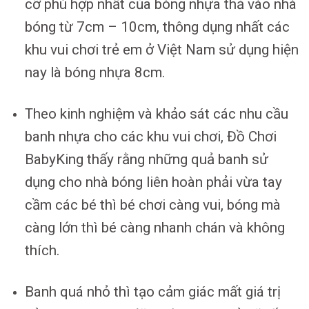
cỡ phù hợp nhất của bóng nhựa thả vào nhà
bóng từ 7cm – 10cm, thông dụng nhất các
khu vui chơi trẻ em ở Việt Nam sử dụng hiện
nay là bóng nhựa 8cm.
Theo kinh nghiệm và khảo sát các nhu cầu
banh nhựa cho các khu vui chơi, Đồ Chơi
BabyKing thấy rằng những quả banh sử
dụng cho nhà bóng liên hoàn phải vừa tay
cầm các bé thì bé chơi càng vui, bóng mà
càng lớn thì bé càng nhanh chán và không
thích.
Banh quá nhỏ thì tạo cảm giác mất giá trị