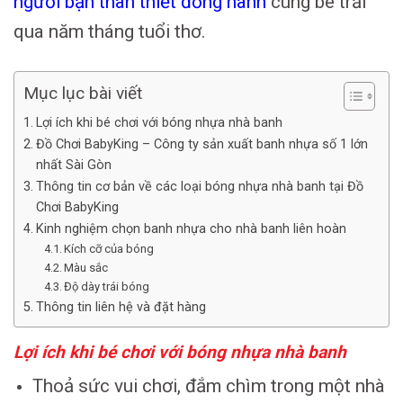
người bạn thân thiết đồng hành
cùng bé trải
qua năm tháng tuổi thơ.
Mục lục bài viết
️Lợi ích khi bé chơi với bóng nhựa nhà banh
Đồ Chơi BabyKing – Công ty sản xuất banh nhựa số 1 lớn
nhất Sài Gòn
️Thông tin cơ bản về các loại bóng nhựa nhà banh tại Đồ
Chơi BabyKing
️Kinh nghiệm chọn banh nhựa cho nhà banh liên hoàn
Kích cỡ của bóng
Màu sắc
Độ dày trái bóng
Thông tin liên hệ và đặt hàng
Lợi ích khi bé chơi với bóng nhựa nhà banh
Thoả sức vui chơi, đắm chìm trong một nhà