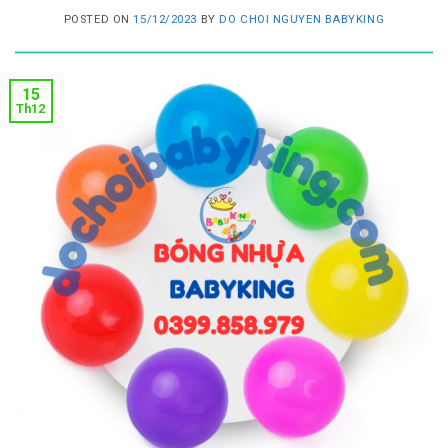
POSTED ON
15/12/2023
BY
DO CHOI NGUYEN BABYKING
15
Th12