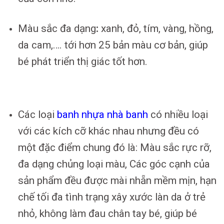
Màu sắc đa dạng
:
xanh, đỏ, tím, vàng, hồng,
da cam,…. tới hơn 25 bản màu cơ bản, giúp
bé phát triển thị giác tốt hơn.
Các loại
banh nhựa nhà banh
có nhiều loại
với các kích cỡ khác nhau nhưng đều có
một đặc điểm chung đó là: Màu sắc rực rỡ,
đa dạng chủng loại màu, Các góc cạnh của
sản phẩm đều được mài nhẵn mềm mịn, hạn
chế tối đa tình trạng xây xước làn da ở trẻ
nhỏ, không làm đau chân tay bé, giúp bé