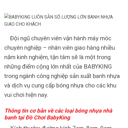
Đội ngũ chuyên viên vận hành máy móc
chuyên nghiệp – nhân viên giao hàng nhiều
năm kinh nghiệm, tận tâm sẽ là một trong
những điểm cộng lớn nhất của BABYKING
trong ngành công nghiệp sản xuất banh nhựa
và dịch vụ cung cấp bóng nhựa cho các khu
vui chơi hiện nay.
Thông tin cơ bản về các loại bóng nhựa nhà
banh tại Đồ Chơi BabyKing