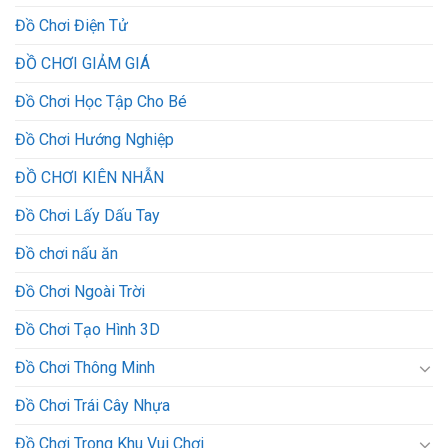
Đồ Chơi Điện Tử
ĐỒ CHƠI GIẢM GIÁ
Đồ Chơi Học Tập Cho Bé
Đồ Chơi Hướng Nghiệp
ĐỒ CHƠI KIÊN NHẪN
Đồ Chơi Lấy Dấu Tay
Đồ chơi nấu ăn
Đồ Chơi Ngoài Trời
Đồ Chơi Tạo Hình 3D
Đồ Chơi Thông Minh
Đồ Chơi Trái Cây Nhựa
Đồ Chơi Trong Khu Vui Chơi