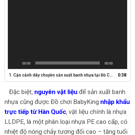
00:00
00:00
1. Cận cảnh dây chuyền sản xuất banh nhựa tại Đồ Chơi BabyKing
0:38
Đặc biệt,
nguyên vật liệu
để sản xuất banh
nhựa cũng được Đồ chơi BabyKing
nhập khẩu
trực tiếp từ Hàn Quốc
, vật liệu chính là nhựa
LLDPE, là một phân loại nhựa PE cao cấp, có
nhiệt độ nóng chảy tương đối cao – tăng tuổi