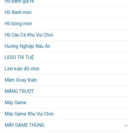
Hồ banh giá rẻ
Hồ Banh mini
Hồ bóng mini
Hồ Câu Cá Khu Vui Chơi
Hướng Nghiệp Nấu Ăn
LEGO TRÍ TUỆ
Linh kiện đồ chơi
Mâm Xoay Điện
MÁNG TRƯỢT
Máy Game
Máy Game Khu Vui Chơi
MÁY GAME THÙNG