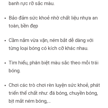
banh rực rỡ sắc màu.
Bảo đảm sức khoẻ nhờ chất liệu nhựa an
toàn, bền đẹp
Cầm nắm vừa vặn, ném bắt dễ dàng với
từng loại bóng có kích cỡ khác nhau.
Tìm hiểu, phân biệt màu sắc theo mỗi trái
bóng.
Chơi các trò chơi rèn luyện sức khoẻ, phát
triển thể chất như: đá bóng, chuyền bóng,
bịt mắt ném bóng,…