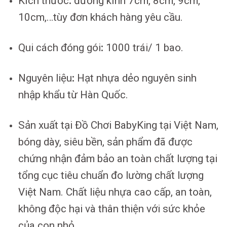
Kích thước
:
đường kính 7cm, 8cm, 9cm,
10cm,…tùy đơn khách hàng yêu cầu.
Qui cách đóng gói
:
1000 trái/ 1 bao.
Nguyên liệu
:
Hạt nhựa dẻo nguyên sinh
nhập khẩu từ Hàn Quốc.
Sản xuất tại Đồ Chơi BabyKing tại Việt Nam,
bóng dày, siêu bền, sản phẩm đã được
chứng nhận đảm bảo an toàn chất lượng tại
tổng cục tiêu chuẩn đo lường chất lượng
Việt Nam. Chất liệu nhựa cao cấp, an toàn,
không độc hại và thân thiện với sức khỏe
của con nhỏ.