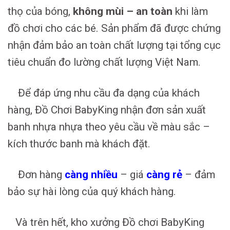
thọ của bóng,
không mùi – an toàn
khi làm
đồ chơi cho các bé. Sản phẩm đã được chứng
nhận đảm bảo an toàn chất lượng tại tổng cục
tiêu chuẩn đo lường chất lượng Việt Nam.
Để đáp ứng nhu cầu đa dạng của khách
hàng, Đồ Chơi BabyKing nhận đơn sản xuất
banh nhựa nhựa theo yêu cầu về màu sắc –
kích thước banh mà khách đặt.
Đơn hàng
càng nhiều
– giá
càng rẻ
– đảm
bảo sự hài lòng của quý khách hàng.
Và trên hết, kho xưởng Đồ chơi BabyKing