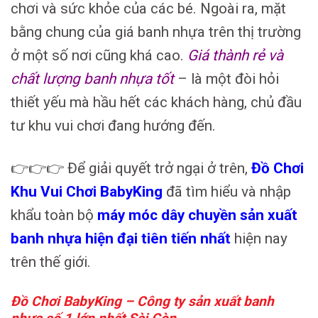
chơi và sức khỏe của các bé. Ngoài ra, mặt
bằng chung của giá banh nhựa trên thị trường
ở một số nơi cũng khá cao.
Giá thành rẻ và
chất lượng banh nhựa tốt
– là một đòi hỏi
thiết yếu mà hầu hết các khách hàng, chủ đầu
tư khu vui chơi đang hướng đến.
👉👉👉 Để giải quyết trở ngại ở trên,
Đồ Chơi
Khu Vui Chơi BabyKing
đã tìm hiểu và nhập
khẩu toàn bộ
máy móc dây chuyền sản xuất
banh nhựa hiện đại tiên tiến nhất
hiện nay
trên thế giới.
Đồ Chơi BabyKing – Công ty sản xuất banh