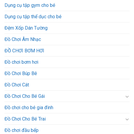
Dụng cụ tập gym cho bé
Dụng cụ tập thể dục cho bé
Đệm Xốp Dán Tường
Đồ Chơi Âm Nhạc
ĐỒ CHƠI BƠM HƠI
Đồ chơi bơm hơi
Đồ Chơi Búp Bê
Đồ Chơi Cát
Đồ Chơi Cho Bé Gái
Đồ chơi cho bé gia đình
Đồ Chơi Cho Bé Trai
Đồ chơi đầu bếp