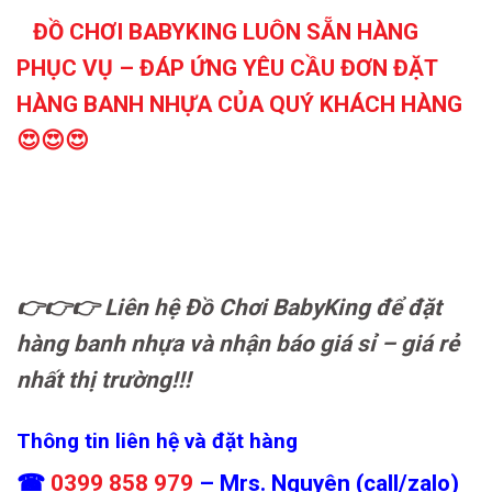
ĐỒ CHƠI BABYKING LUÔN SẴN HÀNG
PHỤC VỤ – ĐÁP ỨNG YÊU CẦU ĐƠN ĐẶT
HÀNG BANH NHỰA CỦA QUÝ KHÁCH HÀNG
😍😍😍
👉👉👉 Liên hệ Đồ Chơi BabyKing để đặt
hàng banh nhựa và nhận báo giá sỉ – giá rẻ
nhất thị trường!!!
Thông tin liên hệ và đặt hàng
☎
0399 858 979
– Mrs. Nguyên (call/zalo)