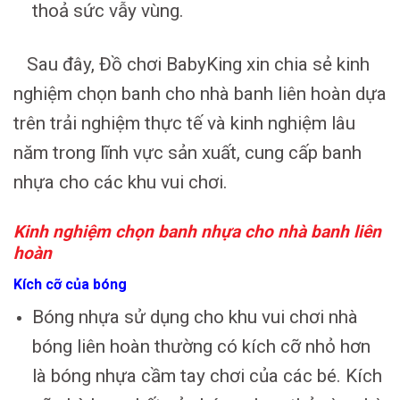
thoả sức vẫy vùng.
Sau đây, Đồ chơi BabyKing xin chia sẻ kinh
nghiệm chọn banh cho nhà banh liên hoàn dựa
trên trải nghiệm thực tế và kinh nghiệm lâu
năm trong lĩnh vực sản xuất, cung cấp banh
nhựa cho các khu vui chơi.
Kinh nghiệm chọn banh nhựa cho nhà banh liên
hoàn
Kích cỡ của bóng
Bóng nhựa sử dụng cho khu vui chơi nhà
bóng liên hoàn thường có kích cỡ nhỏ hơn
là bóng nhựa cầm tay chơi của các bé. Kích