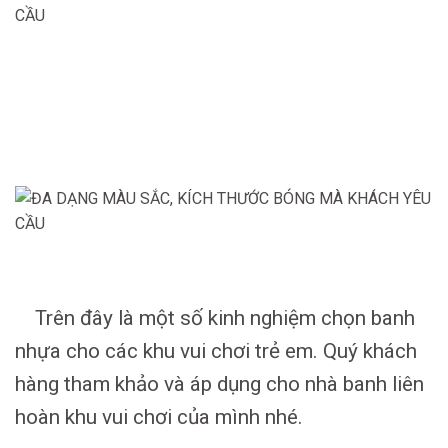
Trên đây là một số kinh nghiệm chọn banh
nhựa cho các khu vui chơi trẻ em. Quý khách
hàng tham khảo và áp dụng cho nhà banh liên
hoàn khu vui chơi của mình nhé.