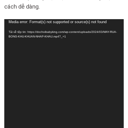
cách dễ dàng.
Trình
Media error: Format(s) not supported or source(s) not found
chơi
Tải về tệp tin: https://dochoibabyking.com/wp-content/uploads/2024/03/MAY-RUA-
Video
BONG-KHU-KHUAN-NHAP-KHAU.mp4?_=1