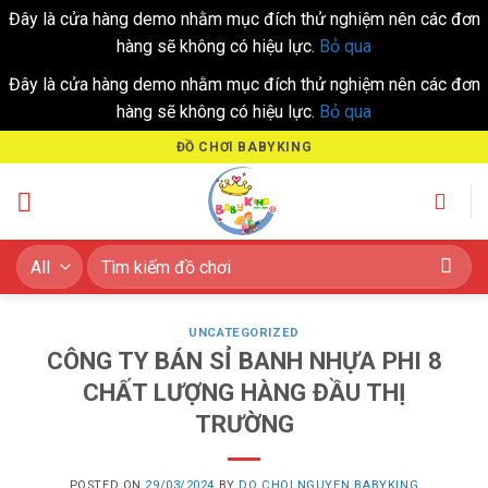
Đây là cửa hàng demo nhằm mục đích thử nghiệm nên các đơn
hàng sẽ không có hiệu lực.
Bỏ qua
Đây là cửa hàng demo nhằm mục đích thử nghiệm nên các đơn
hàng sẽ không có hiệu lực.
Bỏ qua
Skip
ĐỒ CHƠI BABYKING
to
content
Tìm
kiếm:
UNCATEGORIZED
CÔNG TY BÁN SỈ BANH NHỰA PHI 8
CHẤT LƯỢNG HÀNG ĐẦU THỊ
TRƯỜNG
POSTED ON
29/03/2024
BY
DO CHOI NGUYEN BABYKING