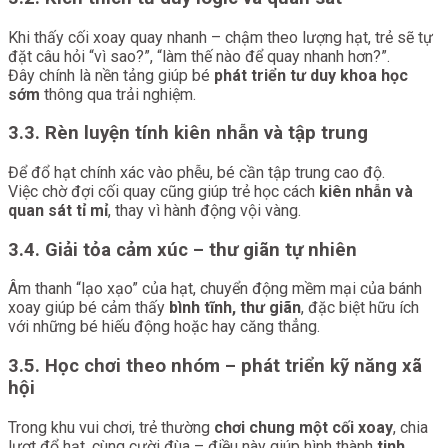
Khi thấy cối xoay quay nhanh – chậm theo lượng hạt, trẻ sẽ tự
đặt câu hỏi “vì sao?”, “làm thế nào để quay nhanh hơn?”.
Đây chính là nền tảng giúp bé
phát triển tư duy khoa học
sớm
thông qua trải nghiệm.
3.3. Rèn luyện tính kiên nhẫn và tập trung
Để đổ hạt chính xác vào phễu, bé cần tập trung cao độ.
Việc chờ đợi cối quay cũng giúp trẻ học cách
kiên nhẫn và
quan sát tỉ mỉ
, thay vì hành động vội vàng.
3.4. Giải tỏa cảm xúc – thư giãn tự nhiên
Âm thanh “lạo xạo” của hạt, chuyển động mềm mại của bánh
xoay giúp bé cảm thấy
bình tĩnh, thư giãn
, đặc biệt hữu ích
với những bé hiếu động hoặc hay căng thẳng.
3.5. Học chơi theo nhóm – phát triển kỹ năng xã
hội
Trong khu vui chơi, trẻ thường
chơi chung một cối xoay
, chia
lượt đổ hạt, cùng cười đùa – điều này giúp hình thành
tinh