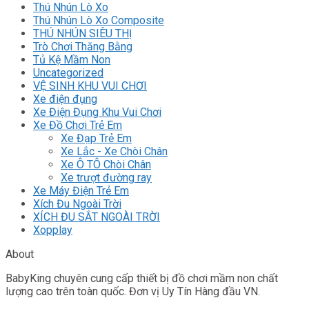
Thú Nhún Lò Xo
Thú Nhún Lò Xo Composite
THÚ NHÚN SIÊU THỊ
Trò Chơi Thăng Bằng
Tủ Kệ Mầm Non
Uncategorized
VỆ SINH KHU VUI CHƠI
Xe điện đụng
Xe Điện Đụng Khu Vui Chơi
Xe Đồ Chơi Trẻ Em
Xe Đạp Trẻ Em
Xe Lắc - Xe Chòi Chân
Xe Ô TÔ Chòi Chân
Xe trượt đường ray
Xe Máy Điện Trẻ Em
Xích Đu Ngoài Trời
XÍCH ĐU SẮT NGOÀI TRỜI
Xopplay
About
BabyKing chuyên cung cấp thiết bị đồ chơi mầm non chất
lượng cao trên toàn quốc. Đơn vị Uy Tín Hàng đầu VN.