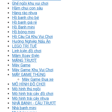
Ghế ngồi khu vui chơi
Hầm chui con sâu
Hàng rào nhựa
Hồ banh cho bé
Hồ banh giá rẻ
Hồ Banh mini
Hồ bóng mini
Hồ Câu Cá Khu Vui Chơi
Hướng Nghiệp Nấu Ăn
LEGO TRÍ TUỆ
Linh kiện đồ chơi
Mâm Xoay Điện
MÁNG TRƯỢT
Máy Game
Máy Game Khu Vui Chơi
MÁY GAME THÙNG
Máy Game Đua xe
MÔ HÌNH ĐỒ CHƠI
Mô hình thú ngồi
Mô hình trái cây đồ chơi
Mô hình trái cây nhựa
NHÀ BANH - CẦU TRƯỢT
Nhà banh mini