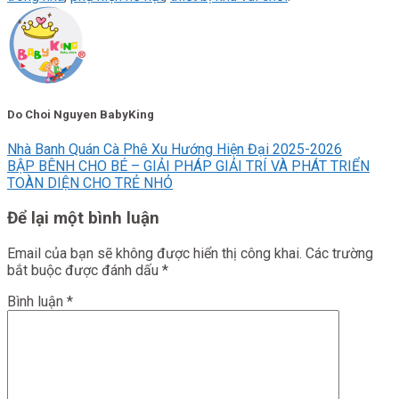
Do Choi Nguyen BabyKing
Nhà Banh Quán Cà Phê Xu Hướng Hiện Đại 2025-2026
BẬP BÊNH CHO BÉ – GIẢI PHÁP GIẢI TRÍ VÀ PHÁT TRIỂN
TOÀN DIỆN CHO TRẺ NHỎ
Để lại một bình luận
Email của bạn sẽ không được hiển thị công khai.
Các trường
bắt buộc được đánh dấu
*
Bình luận
*