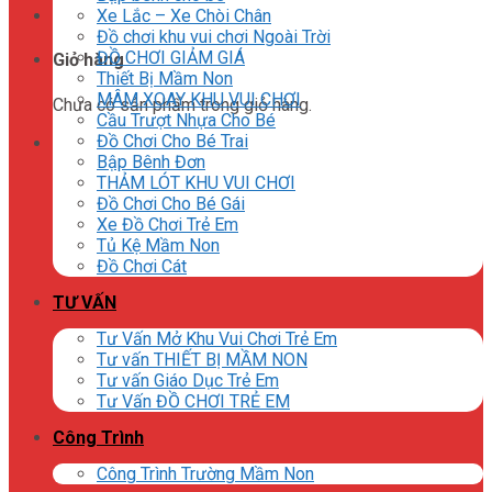
Xe Lắc – Xe Chòi Chân
Đồ chơi khu vui chơi Ngoài Trời
ĐỒ CHƠI GIẢM GIÁ
Giỏ hàng
Thiết Bị Mầm Non
MÂM XOAY KHU VUI CHƠI
Chưa có sản phẩm trong giỏ hàng.
Cầu Trượt Nhựa Cho Bé
Đồ Chơi Cho Bé Trai
Bập Bênh Đơn
THẢM LÓT KHU VUI CHƠI
Đồ Chơi Cho Bé Gái
Xe Đồ Chơi Trẻ Em
Tủ Kệ Mầm Non
Đồ Chơi Cát
TƯ VẤN
Tư Vấn Mở Khu Vui Chơi Trẻ Em
Tư vấn THIẾT BỊ MẦM NON
Tư vấn Giáo Dục Trẻ Em
Tư Vấn ĐỒ CHƠI TRẺ EM
Công Trình
Công Trình Trường Mầm Non