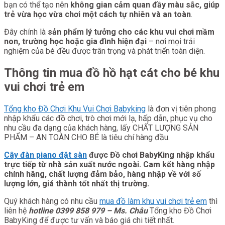
bạn có thể tạo nên
không gian cảm quan đầy màu sắc, giúp
trẻ vừa học vừa chơi một cách tự nhiên và an toàn
.
Đây chính là
sản phẩm lý tưởng cho các khu vui chơi mầm
non, trường học hoặc gia đình hiện đại
– nơi mọi trải
nghiệm của bé đều được trân trọng và phát triển toàn diện.
Thông tin mua đồ hồ hạt cát cho bé khu
vui chơi trẻ em
Tổng kho Đồ Chơi Khu Vui Chơi Babyking
là đơn vị tiên phong
nhập khẩu các đồ chơi, trò chơi mới lạ, hấp dẫn, phục vụ cho
nhu cầu đa dạng của khách hàng, lấy CHẤT LƯỢNG SẢN
PHẨM – AN TOÀN CHO BÉ là tiêu chí hàng đầu.
Cây đàn piano đặt sàn
được Đồ chơi BabyKing nhập khẩu
trực tiếp từ nhà sản xuất nước ngoài. Cam kết hàng nhập
chính hãng, chất lượng đảm bảo, hàng nhập về với số
lượng lớn, giá thành tốt nhất thị trường.
Quý khách hàng có nhu cầu
mua đồ làm khu vui chơi trẻ em
thì
liên hệ
hotline 0399 858 979 – Ms. Châu
Tổng kho Đồ Chơi
BabyKing để được tư vấn và báo giá chi tiết nhất.