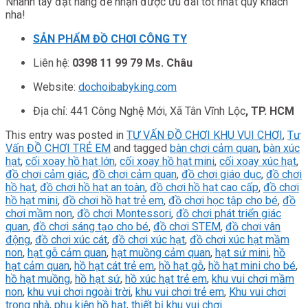
Nhanh tay đặt hàng để nhận được ưu đãi tốt nhất quý khách
nha!
SẢN PHẨM ĐỒ CHƠI CÔNG TY
Liên hệ:
0398 11 99 79 Ms. Châu
Website:
dochoibabyking.com
Địa chỉ: 441 Công Nghệ Mới, Xã Tân Vĩnh Lộc
, TP. HCM
This entry was posted in
TƯ VẤN ĐỒ CHƠI KHU VUI CHƠI
,
Tư
Vấn ĐỒ CHƠI TRẺ EM
and tagged
bàn chơi cảm quan
,
bàn xúc
hạt
,
cối xoay hồ hạt lớn
,
cối xoay hồ hạt mini
,
cối xoay xúc hạt
,
đồ chơi cảm giác
,
đồ chơi cảm quan
,
đồ chơi giáo dục
,
đồ chơi
hồ hạt
,
đồ chơi hồ hạt an toàn
,
đồ chơi hồ hạt cao cấp
,
đồ chơi
hồ hạt mini
,
đồ chơi hồ hạt trẻ em
,
đồ chơi học tập cho bé
,
đồ
chơi mầm non
,
đồ chơi Montessori
,
đồ chơi phát triển giác
quan
,
đồ chơi sáng tạo cho bé
,
đồ chơi STEM
,
đồ chơi vân
động
,
đồ chơi xúc cát
,
đồ chơi xúc hạt
,
đồ chơi xúc hạt mầm
non
,
hạt gỗ cảm quan
,
hạt muồng cảm quan
,
hạt sứ mini
,
hồ
hạt cảm quan
,
hồ hạt cát trẻ em
,
hồ hạt gỗ
,
hồ hạt mini cho bé
,
hồ hạt muồng
,
hồ hạt sứ
,
hồ xúc hạt trẻ em
,
khu vui chơi mầm
non
,
khu vui chơi ngoài trời
,
khu vui chơi trẻ em
,
Khu vui chơi
trong nhà
,
phụ kiện hồ hạt
,
thiết bị khu vui chơi
.