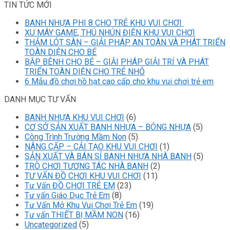
TIN TỨC MỚI
BANH NHỰA PHI 8 CHO TRẺ KHU VUI CHƠI
XU MÁY GAME, THÚ NHÚN ĐIỆN KHU VUI CHƠI
THẢM LÓT SÀN – GIẢI PHÁP AN TOÀN VÀ PHÁT TRIỂN
TOÀN DIỆN CHO BÉ
BẬP BÊNH CHO BÉ – GIẢI PHÁP GIẢI TRÍ VÀ PHÁT
TRIỂN TOÀN DIỆN CHO TRẺ NHỎ
6 Mẫu đồ chơi hồ hạt cao cấp cho khu vui chơi trẻ em
DANH MỤC TƯ VẤN
BANH NHỰA KHU VUI CHƠI
(6)
CƠ SỞ SẢN XUẤT BANH NHỰA – BÓNG NHỰA
(5)
Công Trình Trường Mầm Non
(5)
NÂNG CẤP – CẢI TẠO KHU VUI CHƠI
(1)
SẢN XUẤT VÀ BÁN SỈ BANH NHỰA NHÀ BANH
(5)
TRÒ CHƠI TƯƠNG TÁC NHÀ BANH
(2)
TƯ VẤN ĐỒ CHƠI KHU VUI CHƠI
(11)
Tư Vấn ĐỒ CHƠI TRẺ EM
(23)
Tư vấn Giáo Dục Trẻ Em
(8)
Tư Vấn Mở Khu Vui Chơi Trẻ Em
(19)
Tư vấn THIẾT BỊ MẦM NON
(16)
Uncategorized
(5)