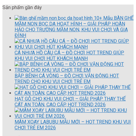
Sản phẩm gần đây
10+ Mẫu BÀN GHẾ
MẦM NON BỌC DA HOẠT HÌNH – GIẢI PHÁP HOÀN
HẢO CHO TRƯỜNG MẦM NON, KHU VUI CHƠI VÀ GIA
ĐÌNH
CÁ NHỰA HỒ CÂU CÁ – ĐỒ CHƠI HOT TREND GIÚP
KHU VUI CHƠI HÚT KHÁCH MẠNH
BẬP BÊNH CÁ VÒNG – ĐỒ CHƠI VẬN ĐỘNG HOT
TREND CHO KHU VUI CHƠI TRẺ EM
HẠT GỖ CHO KHU VUI CHƠI – GIẢI PHÁP THAY THẾ
CÁT AN TOÀN, CAO CẤP, HOT TREND 2026
MÂM XOAY LABUBU MẪU MỚI – HOT TREND KHU VUI
CHƠI TRẺ EM 2026