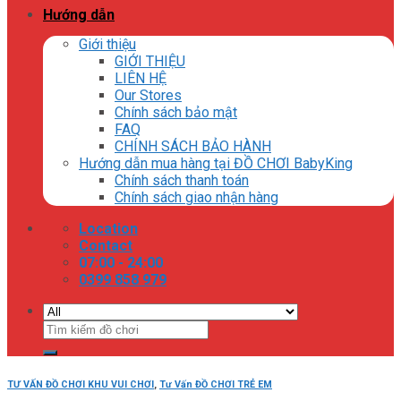
Hướng dẫn
Giới thiệu
GIỚI THIỆU
LIÊN HỆ
Our Stores
Chính sách bảo mật
FAQ
CHÍNH SÁCH BẢO HÀNH
Hướng dẫn mua hàng tại ĐỒ CHƠI BabyKing
Chính sách thanh toán
Chính sách giao nhận hàng
Location
Contact
07:00 - 24:00
0399 858 979
Tìm
kiếm:
TƯ VẤN ĐỒ CHƠI KHU VUI CHƠI
,
Tư Vấn ĐỒ CHƠI TRẺ EM