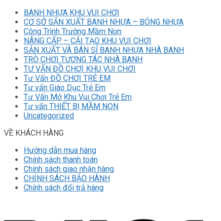
BANH NHỰA KHU VUI CHƠI
CƠ SỞ SẢN XUẤT BANH NHỰA – BÓNG NHỰA
Công Trình Trường Mầm Non
NÂNG CẤP – CẢI TẠO KHU VUI CHƠI
SẢN XUẤT VÀ BÁN SỈ BANH NHỰA NHÀ BANH
TRÒ CHƠI TƯƠNG TÁC NHÀ BANH
TƯ VẤN ĐỒ CHƠI KHU VUI CHƠI
Tư Vấn ĐỒ CHƠI TRẺ EM
Tư vấn Giáo Dục Trẻ Em
Tư Vấn Mở Khu Vui Chơi Trẻ Em
Tư vấn THIẾT BỊ MẦM NON
Uncategorized
VỀ KHÁCH HÀNG
Hướng dẫn mua hàng
Chính sách thanh toán
Chính sách giao nhận hàng
CHÍNH SÁCH BẢO HÀNH
Chính sách đổi trả hàng