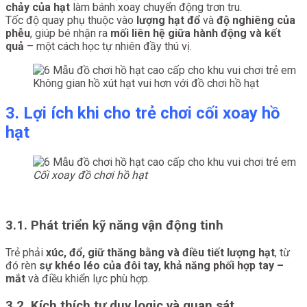
chảy của hạt
làm bánh xoay chuyển động trơn tru.
Tốc độ quay phụ thuộc vào
lượng hạt đổ
và
độ nghiêng của
phễu
, giúp bé nhận ra
mối liên hệ giữa hành động và kết
quả
– một cách học tự nhiên đầy thú vị.
Không gian hồ xút hạt vui hơn với đồ chơi hồ hạt
3. Lợi ích khi cho trẻ chơi cối xoay hồ
hạt
Cối xoay đồ chơi hồ hạt
3.1. Phát triển kỹ năng vận động tinh
Trẻ phải
xúc, đổ, giữ thăng bằng và điều tiết lượng hạt
, từ
đó rèn
sự khéo léo của đôi tay, khả năng phối hợp tay –
mắt
và điều khiển lực phù hợp.
3.2. Kích thích tư duy logic và quan sát