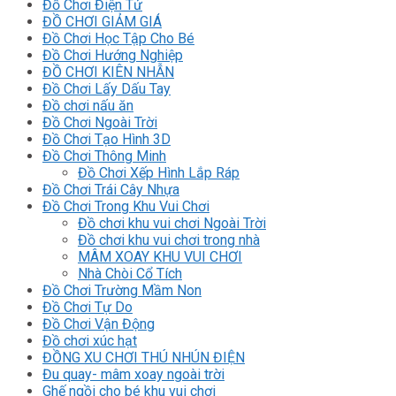
Đồ Chơi Điện Tử
ĐỒ CHƠI GIẢM GIÁ
Đồ Chơi Học Tập Cho Bé
Đồ Chơi Hướng Nghiệp
ĐỒ CHƠI KIÊN NHẪN
Đồ Chơi Lấy Dấu Tay
Đồ chơi nấu ăn
Đồ Chơi Ngoài Trời
Đồ Chơi Tạo Hình 3D
Đồ Chơi Thông Minh
Đồ Chơi Xếp Hình Lắp Ráp
Đồ Chơi Trái Cây Nhựa
Đồ Chơi Trong Khu Vui Chơi
Đồ chơi khu vui chơi Ngoài Trời
Đồ chơi khu vui chơi trong nhà
MÂM XOAY KHU VUI CHƠI
Nhà Chòi Cổ Tích
Đồ Chơi Trường Mầm Non
Đồ Chơi Tự Do
Đồ Chơi Vận Động
Đồ chơi xúc hạt
ĐỒNG XU CHƠI THÚ NHÚN ĐIỆN
Đu quay- mâm xoay ngoài trời
Ghế ngồi cho bé khu vui chơi