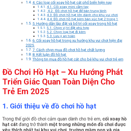
4. Các loại cối xoay hồ hạt cát phổ biến hiện nay
4.1. Cối xoay mini cầm tay
4.2. Đồ chơi hồ hạt để bàn trung bình
4.3. Đồ chơi hồ hạt lớn dành cho khu vui chơi
4.4. Đồ chơi hồ hạt kèm bàn xúc hạt 2 trong 1
5. Hướng dẫn lắp đặt và bố trí cối xoay trong hồ hạt
5.1. Chọn vị trí đặt phù hợp
5.2. Chọn loại hạt đi kèm
5.3. Lưu ý an toàn
6. Cối xoay hồ hạt trong xu hướng khu vui chơi hiện đại
2025
7. Cách chọn mua đồ chơi hồ hạt chất lượng
8. Kết luận đồ hồ hạt
Thông tin mua đồ hồ hạt cát cho bé khu vui chơi trẻ em
Đồ Chơi Hồ Hạt – Xu Hướng Phát
Triển Giác Quan Toàn Diện Cho
Trẻ Em 2025
1. Giới thiệu về đồ chơi hồ hạt
Trong thế giới đồ chơi cảm quan dành cho trẻ em,
cối xoay hồ
hạt cát
đang trở thành
một trong những món đồ chơi được
yêu thích nhất tại khu vui chơi, trường mầm non và gia