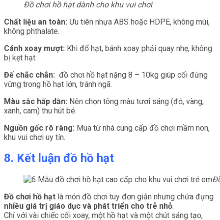
Đồ chơi hồ hạt dành cho khu vui chơi
Chất liệu an toàn:
Ưu tiên nhựa ABS hoặc HDPE, không mùi,
không phthalate.
Cánh xoay mượt:
Khi đổ hạt, bánh xoay phải quay nhẹ, không
bị kẹt hạt.
Đế chắc chắn:
đồ chơi hồ hạt nặng 8 – 10kg giúp cối đứng
vững trong hồ hạt lớn, tránh ngã.
Màu sắc hấp dẫn:
Nên chọn tông màu tươi sáng (đỏ, vàng,
xanh, cam) thu hút bé.
Nguồn gốc rõ ràng:
Mua từ nhà cung cấp đồ chơi mầm non,
khu vui chơi uy tín.
8. Kết luận đồ hồ hạt
Đồ
Đồ chơi hồ hạt
là món đồ chơi tuy đơn giản nhưng chứa đựng
nhiều giá trị giáo dục và phát triển cho trẻ nhỏ
.
Chỉ với vài chiếc cối xoay, một hồ hạt và một chút sáng tạo,