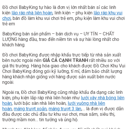
Đồ chơi BabyKing tự hào là đơn vị lớn nhất bán sỉ các linh
kiện
lắp ráp nhà liên hoàn
, linh kiện – phụ kiện
lắp ráp khu vui
chơi
, bán đồ làm khu vui chơi trẻ em, phụ kiện làm khu vui chơi
trẻ em
BabyKing bán sản phẩm – bán dịch vụ – UY TÍN – CHẤT
LƯỢNG hàng đầu, trao đến niềm tin và sự hài lòng nhất cho
khách hàng.
Đồ chơi BabyKing được nhập khẩu trực tiếp từ nhà sản xuất
bên nước ngoài nên
GIÁ CẢ CẠNH TRANH
rất nhiều so với
giá thị trường. Hàng hóa giao cho khách được Đồ Chơi Khu Vui
Chơi BabyKing đóng gói kỹ lưỡng, tỉ mỉ, đảm bảo chất lượng
hàng khách nhận giống với hàng được sản xuất bên nước
ngoài.
Ngoài ra, Đồ chơi BabyKing cũng nhập khẩu đa dạng các linh
kiện, phụ kiện lắp ráp nhà liên hoàn như
lưới vây nhà bóng liên
hoàn
, lưới bậc sàn nhà liên hoàn,
lưới vuông nhà liên
hoàn
,
máng trượt xoắn
,
máng trượt 3 làn
,… là đơn vị được dẫn
đầu được các chủ đầu tư khu vui chơi, mua sắm, siêu thị,
trường mầm non… tin tưởng và ủng hộ.