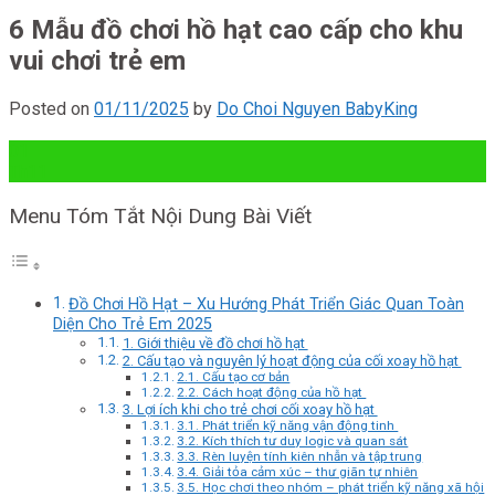
6 Mẫu đồ chơi hồ hạt cao cấp cho khu
vui chơi trẻ em
Posted on
01/11/2025
by
Do Choi Nguyen BabyKing
01
Th11
Menu Tóm Tắt Nội Dung Bài Viết
Đồ Chơi Hồ Hạt – Xu Hướng Phát Triển Giác Quan Toàn
Diện Cho Trẻ Em 2025
1. Giới thiệu về đồ chơi hồ hạt
2. Cấu tạo và nguyên lý hoạt động của cối xoay hồ hạt
2.1. Cấu tạo cơ bản
2.2. Cách hoạt động của hồ hạt
3. Lợi ích khi cho trẻ chơi cối xoay hồ hạt
3.1. Phát triển kỹ năng vận động tinh
3.2. Kích thích tư duy logic và quan sát
3.3. Rèn luyện tính kiên nhẫn và tập trung
3.4. Giải tỏa cảm xúc – thư giãn tự nhiên
3.5. Học chơi theo nhóm – phát triển kỹ năng xã hội