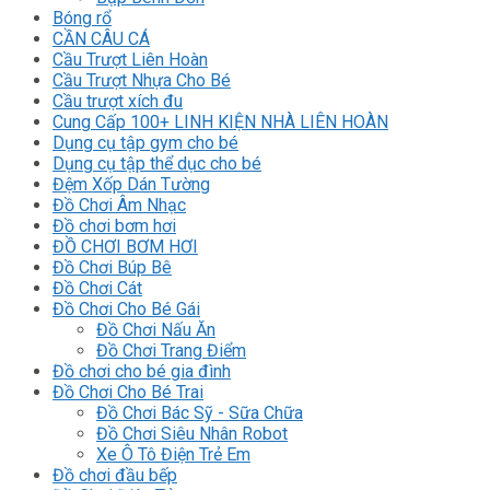
Bóng rổ
CẦN CÂU CÁ
Cầu Trượt Liên Hoàn
Cầu Trượt Nhựa Cho Bé
Cầu trượt xích đu
Cung Cấp 100+ LINH KIỆN NHÀ LIÊN HOÀN
Dụng cụ tập gym cho bé
Dụng cụ tập thể dục cho bé
Đệm Xốp Dán Tường
Đồ Chơi Âm Nhạc
Đồ chơi bơm hơi
ĐỒ CHƠI BƠM HƠI
Đồ Chơi Búp Bê
Đồ Chơi Cát
Đồ Chơi Cho Bé Gái
Đồ Chơi Nấu Ăn
Đồ Chơi Trang Điểm
Đồ chơi cho bé gia đình
Đồ Chơi Cho Bé Trai
Đồ Chơi Bác Sỹ - Sữa Chữa
Đồ Chơi Siêu Nhân Robot
Xe Ô Tô Điện Trẻ Em
Đồ chơi đầu bếp