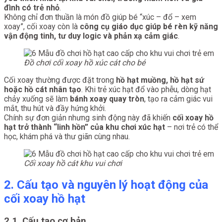
đình có trẻ nhỏ
.
Không chỉ đơn thuần là món đồ giúp bé “xúc – đổ – xem
xoay”, cối xoay còn là
công cụ giáo dục giúp bé rèn kỹ năng
vận động tinh, tư duy logic và phản xạ cảm giác
.
Đồ chơi cối xoay hồ xúc cát cho bé
Cối xoay thường được đặt trong
hồ hạt muồng, hồ hạt sứ
hoặc hồ cát nhân tạo
. Khi trẻ xúc hạt đổ vào phễu, dòng hạt
chảy xuống sẽ làm
bánh xoay quay tròn
, tạo ra cảm giác vui
mắt, thu hút và đầy hứng khởi.
Chính sự đơn giản nhưng sinh động này đã khiến
cối xoay hồ
hạt trở thành “linh hồn” của khu chơi xúc hạt
– nơi trẻ có thể
học, khám phá và thư giãn cùng nhau.
Cối xoay hồ cát khu vui chơi
2. Cấu tạo và nguyên lý hoạt động của
cối xoay hồ hạt
2.1. Cấu tạo cơ bản