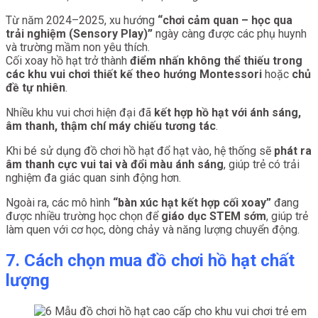
Từ năm 2024–2025, xu hướng
“chơi cảm quan – học qua
trải nghiệm (Sensory Play)”
ngày càng được các phụ huynh
và trường mầm non yêu thích.
Cối xoay hồ hạt trở thành
điểm nhấn không thể thiếu trong
các khu vui chơi thiết kế theo hướng Montessori
hoặc
chủ
đề tự nhiên
.
Nhiều khu vui chơi hiện đại đã
kết hợp hồ hạt với ánh sáng,
âm thanh, thậm chí máy chiếu tương tác
.
Khi bé sử dụng đồ chơi hồ hạt đổ hạt vào, hệ thống sẽ
phát ra
âm thanh cực vui tai và đổi màu ánh sáng
, giúp trẻ có trải
nghiệm đa giác quan sinh động hơn.
Ngoài ra, các mô hình
“bàn xúc hạt kết hợp cối xoay”
đang
được nhiều trường học chọn để
giáo dục STEM sớm
, giúp trẻ
làm quen với cơ học, dòng chảy và năng lượng chuyển động.
7. Cách chọn mua đồ chơi hồ hạt chất
lượng