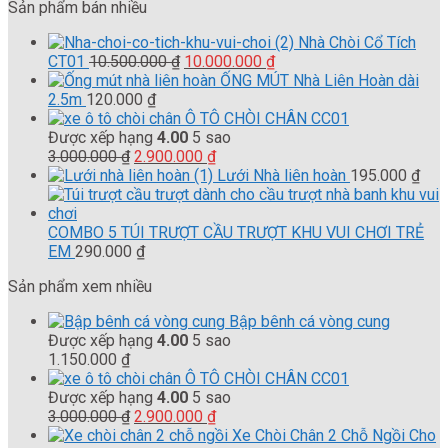
Sản phẩm bán nhiều
Nhà Chòi Cổ Tích
Giá
Giá
CT01
10.500.000
₫
10.000.000
₫
gốc
hiện
ỐNG MÚT Nhà Liên Hoàn dài
là:
tại
2.5m
120.000
₫
10.500.000 ₫.
là:
Ô TÔ CHÒI CHÂN CC01
10.000.000 ₫.
Được xếp hạng
4.00
5 sao
Giá
Giá
3.000.000
₫
2.900.000
₫
gốc
hiện
Lưới Nhà liên hoàn
195.000
₫
là:
tại
3.000.000 ₫.
là:
2.900.000 ₫.
COMBO 5 TÚI TRƯỢT CẦU TRƯỢT KHU VUI CHƠI TRẺ
EM
290.000
₫
Sản phẩm xem nhiều
Bập bênh cá vòng cung
Được xếp hạng
4.00
5 sao
1.150.000
₫
Ô TÔ CHÒI CHÂN CC01
Được xếp hạng
4.00
5 sao
Giá
Giá
3.000.000
₫
2.900.000
₫
gốc
hiện
Xe Chòi Chân 2 Chỗ Ngồi Cho