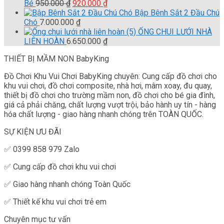
là:
Giá
Giá
tại
Bé
950.000
₫
920.000
₫
3.000.000 ₫.
gốc
hiện
là:
Bập Bênh Sắt 2 Đầu Chú
là:
tại
2.900.000 ₫.
Chó
7.000.000
₫
950.000 ₫.
là:
ỐNG CHUI LƯỚI NHÀ
920.000 ₫.
LIÊN HOÀN
6.650.000
₫
THIẾT BỊ MẦM NON BabyKing
Đồ Chơi Khu Vui Chơi BabyKing chuyên: Cung cấp đồ chơi cho
khu vui chơi, đồ chơi composite, nhà hơi, mâm xoay, đu quay,
thiết bị đồ chơi cho trường mầm non, đồ chơi cho bé gia đình,
giá cả phải chăng, chất lượng vượt trội, bảo hành uy tín - hàng
hóa chất lượng - giao hàng nhanh chóng trên TOÀN QUỐC.
SỰ KIỆN ƯU ĐÃI
✅ 0399 858 979 Zalo
✅ Cung cấp đồ chơi khu vui chơi
✅ Giao hàng nhanh chóng Toàn Quốc
✅ Thiết kế khu vui chơi trẻ em
Chuyên mục tư vấn