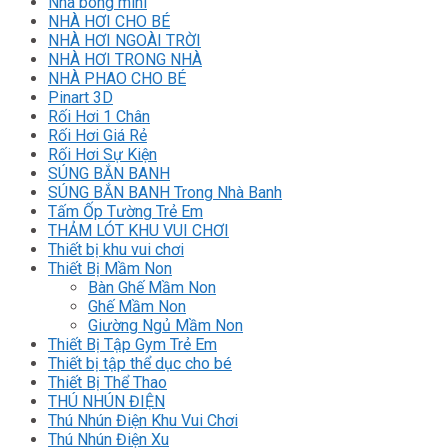
Nhà bóng mini
NHÀ HƠI CHO BÉ
NHÀ HƠI NGOÀI TRỜI
NHÀ HƠI TRONG NHÀ
NHÀ PHAO CHO BÉ
Pinart 3D
Rối Hơi 1 Chân
Rối Hơi Giá Rẻ
Rối Hơi Sự Kiện
SÚNG BẮN BANH
SÚNG BẮN BANH Trong Nhà Banh
Tấm Ốp Tường Trẻ Em
THẢM LÓT KHU VUI CHƠI
Thiết bị khu vui chơi
Thiết Bị Mầm Non
Bàn Ghế Mầm Non
Ghế Mầm Non
Giường Ngủ Mầm Non
Thiết Bị Tập Gym Trẻ Em
Thiết bị tập thể dục cho bé
Thiết Bị Thể Thao
THÚ NHÚN ĐIỆN
Thú Nhún Điện Khu Vui Chơi
Thú Nhún Điện Xu