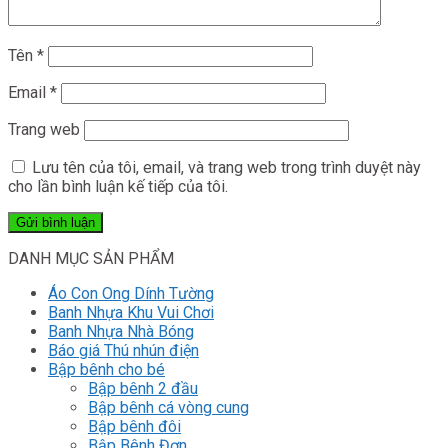
Tên
*
Email
*
Trang web
Lưu tên của tôi, email, và trang web trong trình duyệt này
cho lần bình luận kế tiếp của tôi.
DANH MỤC SẢN PHẨM
Áo Con Ong Dính Tường
Banh Nhựa Khu Vui Chơi
Banh Nhựa Nhà Bóng
Báo giá Thú nhún điện
Bập bênh cho bé
Bập bênh 2 đầu
Bập bênh cá vòng cung
Bập bênh đôi
Bập Bênh Đơn