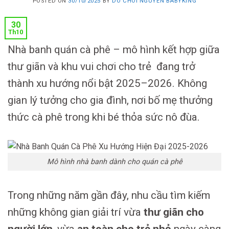
POSTED ON
30/10/2025
BY
DO CHOI NGUYEN BABYKING
30
Th10
Nhà banh quán cà phê – mô hình kết hợp giữa
thư giãn và khu vui chơi cho trẻ đang trở
thành xu hướng nổi bật 2025–2026. Không
gian lý tưởng cho gia đình, nơi bố mẹ thưởng
thức cà phê trong khi bé thỏa sức nô đùa.
Mô hình nhà banh dành cho quán cà phê
Trong những năm gần đây, nhu cầu tìm kiếm
những không gian giải trí vừa
thư giãn cho
người lớn
, vừa
an toàn cho trẻ nhỏ
ngày càng