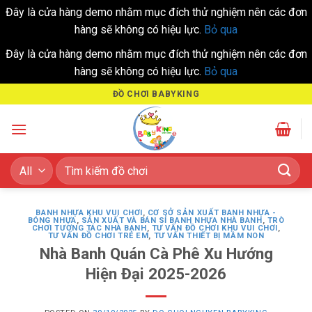
Đây là cửa hàng demo nhằm mục đích thử nghiệm nên các đơn
hàng sẽ không có hiệu lực.
Bỏ qua
Đây là cửa hàng demo nhằm mục đích thử nghiệm nên các đơn
hàng sẽ không có hiệu lực.
Bỏ qua
Skip
ĐỒ CHƠI BABYKING
to
content
Tìm
kiếm:
BANH NHỰA KHU VUI CHƠI
,
CƠ SỞ SẢN XUẤT BANH NHỰA -
BÓNG NHỰA
,
SẢN XUẤT VÀ BÁN SỈ BANH NHỰA NHÀ BANH
,
TRÒ
CHƠI TƯƠNG TÁC NHÀ BANH
,
TƯ VẤN ĐỒ CHƠI KHU VUI CHƠI
,
TƯ VẤN ĐỒ CHƠI TRẺ EM
,
TƯ VẤN THIẾT BỊ MẦM NON
Nhà Banh Quán Cà Phê Xu Hướng
Hiện Đại 2025-2026