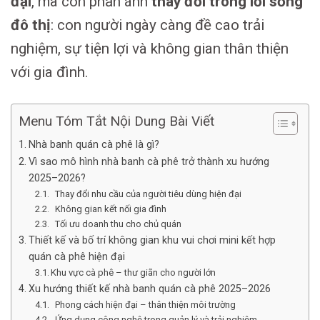
đại
, mà còn phản ánh
thay đổi trong lối sống
đô thị
: con người ngày càng đề cao trải
nghiệm, sự tiện lợi và không gian thân thiện
với gia đình.
Menu Tóm Tắt Nội Dung Bài Viết
Nhà banh quán cà phê là gì?
Vì sao mô hình nhà banh cà phê trở thành xu hướng
2025–2026?
Thay đổi nhu cầu của người tiêu dùng hiện đại
Không gian kết nối gia đình
Tối ưu doanh thu cho chủ quán
Thiết kế và bố trí không gian khu vui chơi mini kết hợp
quán cà phê hiện đại
Khu vực cà phê – thư giãn cho người lớn
Xu hướng thiết kế nhà banh quán cà phê 2025–2026
Phong cách hiện đại – thân thiện môi trường
Ứng dụng công nghệ trong quản lý và trải nghiệm