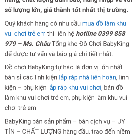
số lượng lớn, giá thành tốt nhất thị trường.
Quý khách hàng có nhu cầu
mua đồ làm khu
vui chơi trẻ em
thì liên hệ
hotline 0399 858
979 – Ms. Châu
Tổng kho Đồ Chơi BabyKing
để được tư vấn và báo giá chi tiết nhất.
Đồ chơi BabyKing tự hào là đơn vị lớn nhất
bán sỉ các linh kiện
lắp ráp nhà liên hoàn
, linh
kiện – phụ kiện
lắp ráp khu vui chơi
, bán đồ
làm khu vui chơi trẻ em, phụ kiện làm khu vui
chơi trẻ em
BabyKing bán sản phẩm – bán dịch vụ – UY
TÍN – CHẤT LƯỢNG hàng đầu, trao đến niềm