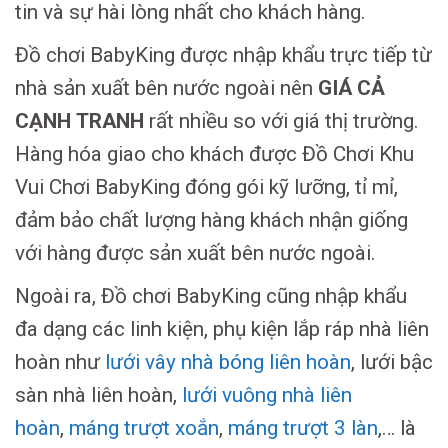
tin và sự hài lòng nhất cho khách hàng.
Đồ chơi BabyKing được nhập khẩu trực tiếp từ
nhà sản xuất bên nước ngoài nên
GIÁ CẢ
CẠNH TRANH
rất nhiều so với giá thị trường.
Hàng hóa giao cho khách được Đồ Chơi Khu
Vui Chơi BabyKing đóng gói kỹ lưỡng, tỉ mỉ,
đảm bảo chất lượng hàng khách nhận giống
với hàng được sản xuất bên nước ngoài.
Ngoài ra, Đồ chơi BabyKing cũng nhập khẩu
đa dạng các linh kiện, phụ kiện lắp ráp nhà liên
hoàn như
lưới vây nhà bóng liên hoàn
, lưới bậc
sàn nhà liên hoàn,
lưới vuông nhà liên
hoàn
,
máng trượt xoắn
,
máng trượt 3 làn
,… là