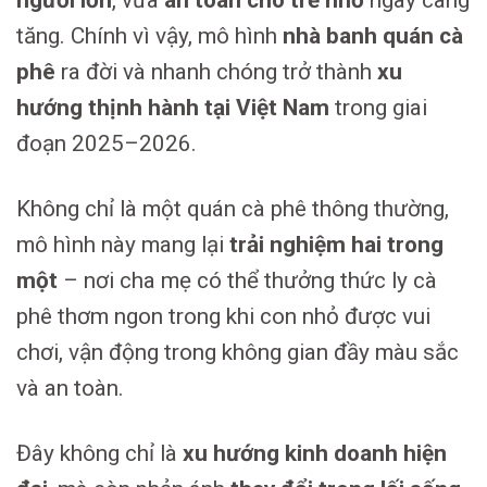
tăng. Chính vì vậy, mô hình
nhà banh quán cà
phê
ra đời và nhanh chóng trở thành
xu
hướng thịnh hành tại Việt Nam
trong giai
đoạn 2025–2026.
Không chỉ là một quán cà phê thông thường,
mô hình này mang lại
trải nghiệm hai trong
một
– nơi cha mẹ có thể thưởng thức ly cà
phê thơm ngon trong khi con nhỏ được vui
chơi, vận động trong không gian đầy màu sắc
và an toàn.
Đây không chỉ là
xu hướng kinh doanh hiện