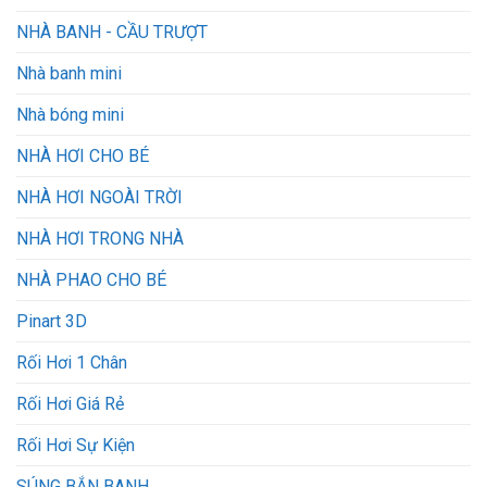
NHÀ BANH - CẦU TRƯỢT
Nhà banh mini
Nhà bóng mini
NHÀ HƠI CHO BÉ
NHÀ HƠI NGOÀI TRỜI
NHÀ HƠI TRONG NHÀ
NHÀ PHAO CHO BÉ
Pinart 3D
Rối Hơi 1 Chân
Rối Hơi Giá Rẻ
Rối Hơi Sự Kiện
SÚNG BẮN BANH