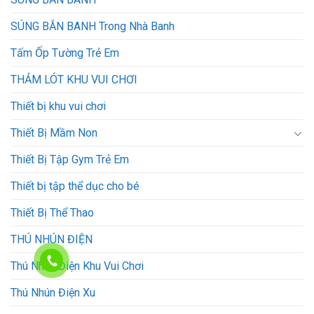
SÚNG BẮN BANH Trong Nhà Banh
Tấm Ốp Tường Trẻ Em
THẢM LÓT KHU VUI CHƠI
Thiết bị khu vui chơi
Thiết Bị Mầm Non
Thiết Bị Tập Gym Trẻ Em
Thiết bị tập thể dục cho bé
Thiết Bị Thể Thao
THÚ NHÚN ĐIỆN
Thú Nhún Điện Khu Vui Chơi
Thú Nhún Điện Xu