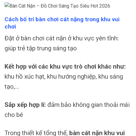
Cách bố trí bàn chơi cát nặng trong khu vui
chơi
Đặt ở bàn chơi cát nặn ở khu vực yên tĩnh:
giúp trẻ tập trung sáng tạo
Kết hợp với các khu vực trò chơi khác như:
khu hồ xúc hạt, khu hướng nghiệp, khu sáng
tạo,…
Sắp xếp hợp lí:
đảm bảo không gian thoải mái
cho bé
Trong thiết kế tổng thể,
bàn cát nặn khu vui