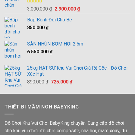
Được xếp
Giá
Giá
3.000.000
₫
2.900.000
₫
hạng
4.00
gốc
hiện
5 sao
Bập Bênh Đôi Cho Bé
là:
tại
850.000
₫
3.000.000 ₫.
là:
2.900.000 ₫.
SÀN NHÚN BƠM HƠI 2,5m
6.550.000
₫
25kg HẠT SỨ Khu Vui Chơi Giá Rẻ Gốc - Đồ Chơi
Xúc Hạt
Giá
Giá
890.000
₫
725.000
₫
gốc
hiện
là:
tại
890.000 ₫.
là:
THIẾT BỊ MẦM NON BABYKING
725.000 ₫.
Đồ Chơi Khu Vui Chơi BabyKing chuyên: Cung cấp đồ chơi
cho khu vui chơi, đồ chơi composite, nhà hơi, mâm xoay, đu