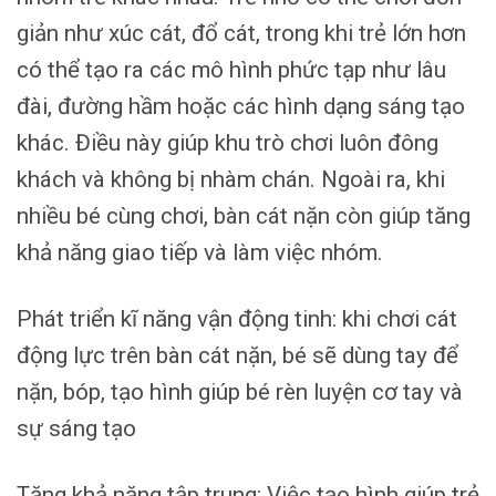
giản như xúc cát, đổ cát, trong khi trẻ lớn hơn
có thể tạo ra các mô hình phức tạp như lâu
đài, đường hầm hoặc các hình dạng sáng tạo
khác. Điều này giúp khu trò chơi luôn đông
khách và không bị nhàm chán. Ngoài ra, khi
nhiều bé cùng chơi, bàn cát nặn còn giúp tăng
khả năng giao tiếp và làm việc nhóm.
Phát triển kĩ năng vận động tinh: khi chơi cát
động lực trên bàn cát nặn, bé sẽ dùng tay để
nặn, bóp, tạo hình giúp bé rèn luyện cơ tay và
sự sáng tạo
Tăng khả năng tập trung: Việc tạo hình giúp trẻ