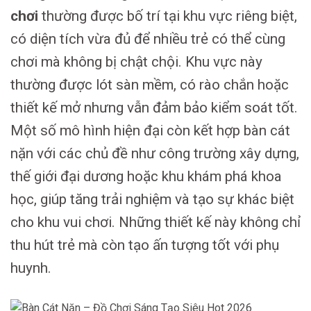
chơi
thường được bố trí tại khu vực riêng biệt,
có diện tích vừa đủ để nhiều trẻ có thể cùng
chơi mà không bị chật chội. Khu vực này
thường được lót sàn mềm, có rào chắn hoặc
thiết kế mở nhưng vẫn đảm bảo kiểm soát tốt.
Một số mô hình hiện đại còn kết hợp bàn cát
nặn với các chủ đề như công trường xây dựng,
thế giới đại dương hoặc khu khám phá khoa
học, giúp tăng trải nghiệm và tạo sự khác biệt
cho khu vui chơi. Những thiết kế này không chỉ
thu hút trẻ mà còn tạo ấn tượng tốt với phụ
huynh.