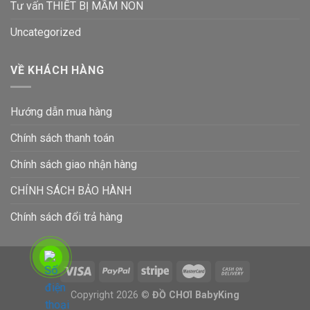
Tư vấn THIẾT BỊ MẦM NON
Uncategorized
VỀ KHÁCH HÀNG
Hướng dẫn mua hàng
Chính sách thanh toán
Chính sách giao nhận hàng
CHÍNH SÁCH BẢO HÀNH
Chính sách đổi trả hàng
Copyright 2026 ©
ĐỒ CHƠI BabyKing