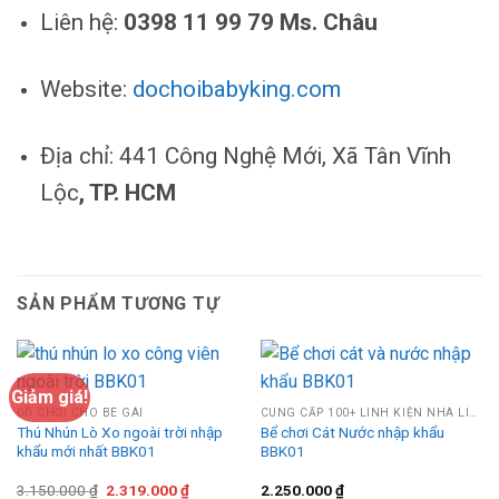
Liên hệ:
0398 11 99 79 Ms. Châu
Website:
dochoibabyking.com
Địa chỉ: 441 Công Nghệ Mới, Xã Tân Vĩnh
Lộc
, TP. HCM
SẢN PHẨM TƯƠNG TỰ
Giảm giá!
ĐỒ CHƠI CHO BÉ GÁI
CUNG CẤP 100+ LINH KIỆN NHÀ LIÊN HOÀN
Thú Nhún Lò Xo ngoài trời nhập
Bể chơi Cát Nước nhập khẩu
khẩu mới nhất BBK01
BBK01
Giá
Giá
3.150.000
₫
2.319.000
₫
2.250.000
₫