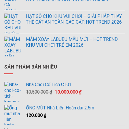
HẠT GỖ CHO KHU VUI CHƠI – GIẢI PHÁP THAY
THẾ CÁT AN TOÀN, CAO CẤP, HOT TREND 2026
MÂM XOAY LABUBU MẪU MỚI – HOT TREND
KHU VUI CHƠI TRẺ EM 2026
SẢN PHẨM BÁN NHIỀU
Nhà Chòi Cổ Tích CT01
Giá
Giá
10.500.000
₫
10.000.000
₫
gốc
hiện
là:
tại
ỐNG MÚT Nhà Liên Hoàn dài 2.5m
10.500.000 ₫.
là:
120.000
₫
10.000.000 ₫.