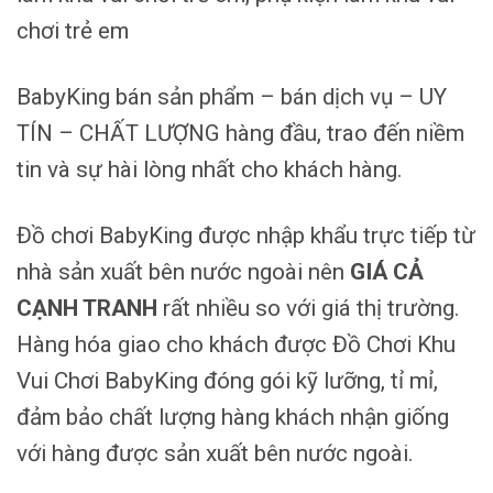
chơi trẻ em
BabyKing bán sản phẩm – bán dịch vụ – UY
TÍN – CHẤT LƯỢNG hàng đầu, trao đến niềm
tin và sự hài lòng nhất cho khách hàng.
Đồ chơi BabyKing được nhập khẩu trực tiếp từ
nhà sản xuất bên nước ngoài nên
GIÁ CẢ
CẠNH TRANH
rất nhiều so với giá thị trường.
Hàng hóa giao cho khách được Đồ Chơi Khu
Vui Chơi BabyKing đóng gói kỹ lưỡng, tỉ mỉ,
đảm bảo chất lượng hàng khách nhận giống
với hàng được sản xuất bên nước ngoài.