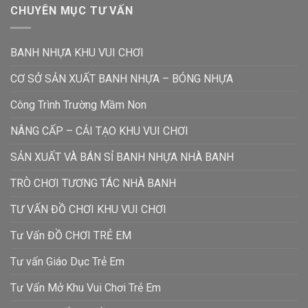
CHUYÊN MỤC TƯ VẤN
BANH NHỰA KHU VUI CHƠI
CƠ SỞ SẢN XUẤT BANH NHỰA – BÓNG NHỰA
Công Trình Trường Mầm Non
NÂNG CẤP – CẢI TẠO KHU VUI CHƠI
SẢN XUẤT VÀ BÁN SỈ BANH NHỰA NHÀ BANH
TRÒ CHƠI TƯƠNG TÁC NHÀ BANH
TƯ VẤN ĐỒ CHƠI KHU VUI CHƠI
Tư Vấn ĐỒ CHƠI TRẺ EM
Tư vấn Giáo Dục Trẻ Em
Tư Vấn Mở Khu Vui Chơi Trẻ Em