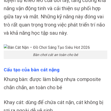
luyện sự khéo léo của đôi tay, tăng cường khả
năng vận động tinh và cải thiện sự phối hợp
giữa tay và mắt. Những kỹ năng này đóng vai
trò rất quan trọng trong việc phát triển trí não
và khả năng học tập sau này.
Bàn chơi cát an toàn cho bé
Cấu tạo của bàn cát nặng
Khung bàn: được làm bằng nhựa composite
chắn chắn, an toàn cho bé
Khay cát: dùng để chứa cát nặn, cát không bị
rơi ra ngoài dễ vệ sinh