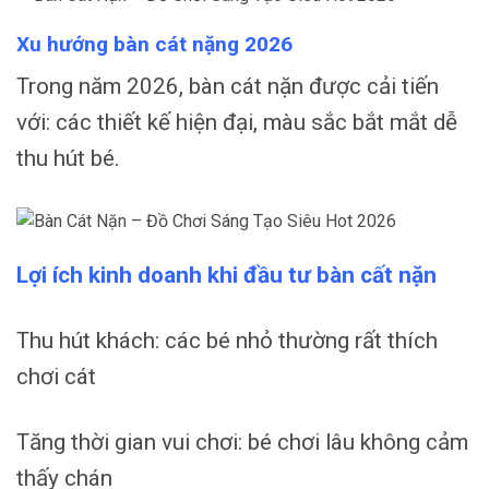
Xu hướng bàn cát nặng 2026
Trong năm 2026, bàn cát nặn được cải tiến
với: các thiết kế hiện đại, màu sắc bắt mắt dễ
thu hút bé.
Lợi ích kinh doanh khi đầu tư bàn cất nặn
Thu hút khách: các bé nhỏ thường rất thích
chơi cát
Tăng thời gian vui chơi: bé chơi lâu không cảm
thấy chán