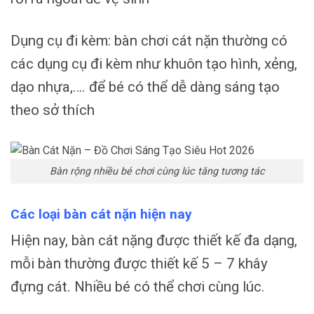
Dụng cụ đi kèm: bàn chơi cát nặn thường có
các dụng cụ đi kèm như khuôn tạo hình, xẻng,
dạo nhựa,…. để bé có thể dễ dàng sáng tạo
theo sở thích
Bàn rộng nhiều bé chơi cùng lúc tăng tương tác
Các loại bàn cát nặn hiện nay
Hiện nay, bàn cát nặng được thiết kế đa dạng,
mỗi bàn thường được thiết kế 5 – 7 khây
đựng cát. Nhiều bé có thể chơi cùng lúc.