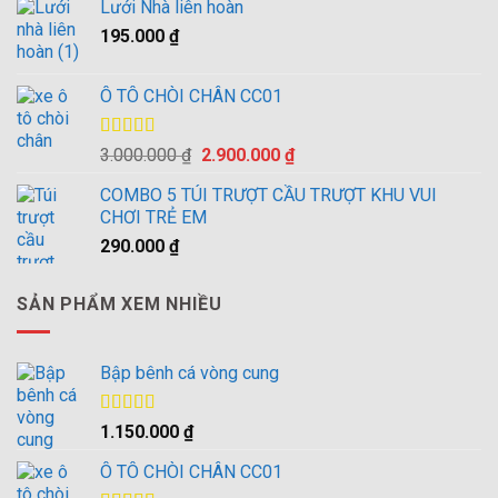
Lưới Nhà liên hoàn
195.000
₫
Ô TÔ CHÒI CHÂN CC01
Được xếp
Giá
Giá
3.000.000
₫
2.900.000
₫
hạng
4.00
gốc
hiện
5 sao
COMBO 5 TÚI TRƯỢT CẦU TRƯỢT KHU VUI
là:
tại
CHƠI TRẺ EM
3.000.000 ₫.
là:
290.000
₫
2.900.000 ₫.
SẢN PHẨM XEM NHIỀU
Bập bênh cá vòng cung
Được xếp
1.150.000
₫
hạng
4.00
5 sao
Ô TÔ CHÒI CHÂN CC01