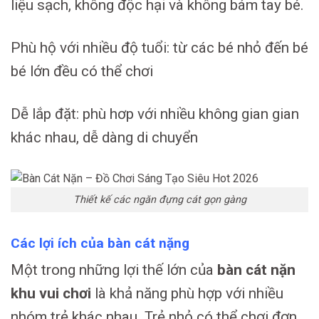
liệu sạch, không độc hại và không bám tay bé.
Phù hộ với nhiều độ tuổi: từ các bé nhỏ đến bé
bé lớn đều có thể chơi
Dễ lắp đặt: phù hơp với nhiều không gian gian
khác nhau, dễ dàng di chuyển
Thiết kế các ngăn đựng cát gọn gàng
Các lợi ích của bàn cát nặng
Một trong những lợi thế lớn của
bàn cát nặn
khu vui chơi
là khả năng phù hợp với nhiều
nhóm trẻ khác nhau. Trẻ nhỏ có thể chơi đơn