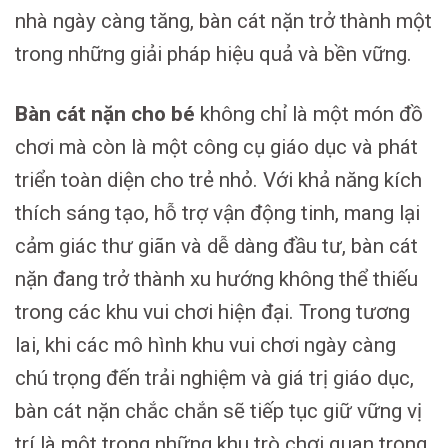
nhà ngày càng tăng, bàn cát nặn trở thành một
trong những giải pháp hiệu quả và bền vững.
Bàn cát nặn cho bé
không chỉ là một món đồ
chơi mà còn là một công cụ giáo dục và phát
triển toàn diện cho trẻ nhỏ. Với khả năng kích
thích sáng tạo, hỗ trợ vận động tinh, mang lại
cảm giác thư giãn và dễ dàng đầu tư, bàn cát
nặn đang trở thành xu hướng không thể thiếu
trong các khu vui chơi hiện đại. Trong tương
lai, khi các mô hình khu vui chơi ngày càng
chú trọng đến trải nghiệm và giá trị giáo dục,
bàn cát nặn chắc chắn sẽ tiếp tục giữ vững vị
trí là một trong những khu trò chơi quan trọng