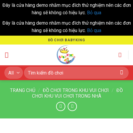
Đây là cửa hàng demo nhằm mục đích thử nghiệm nên các đơn
hàng sẽ không có hiệu lực.
Bỏ qua
Đây là cửa hàng demo nhằm mục đích thử nghiệm nên các đơn
hàng sẽ không có hiệu lực.
Bỏ qua
Skip
ĐỒ CHƠI BABYKING
to
content
Tìm
kiếm:
TRANG CHỦ
/
ĐỒ CHƠI TRONG KHU VUI CHƠI
/
ĐỒ
CHƠI KHU VUI CHƠI TRONG NHÀ