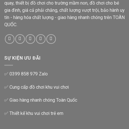
quay, thiết bị đồ chơi cho trường mầm non, đồ chơi cho bé
gia đình, giá cả phải chăng, chất lượng vượt trội, bảo hành uy
tín - hàng hóa chất lượng - giao hàng nhanh chóng trên TOÀN
QUỐC.
SỰ KIỆN ƯU ĐÃI
✅ 0399 858 979 Zalo
✅ Cung cấp đồ chơi khu vui chơi
✅ Giao hàng nhanh chóng Toàn Quốc
✅ Thiết kế khu vui chơi trẻ em